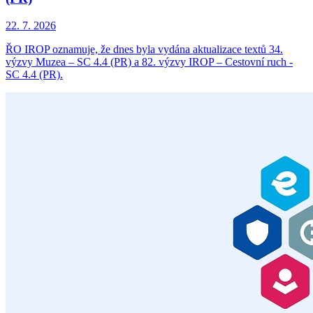
22. 7. 2026
ŘO IROP oznamuje, že dnes byla vydána aktualizace textů 34.
výzvy Muzea – SC 4.4 (PR) a 82. výzvy IROP – Cestovní ruch -
SC 4.4 (PR).