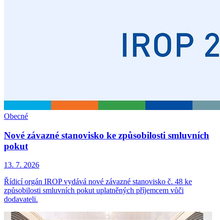
Obecné
Nové závazné stanovisko ke způsobilosti smluvních
pokut
13. 7. 2026
Řídicí orgán IROP vydává nové závazné stanovisko č. 48 ke
způsobilosti smluvních pokut uplatněných příjemcem vůči
dodavateli.