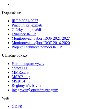
Doporučené
IROP 2021-2027
Pracovní příležitosti
Otázky a odpovědi
Evaluace IROP
Monitorovací výbor IROP 2021-2027
Monitorovací výbor IROP 2014-2020
Projekt Technické pomoci IROP
Užitečné odkazy
Harmonogram výzev
dotaceEU

MMR.cz

MS2021+

MS2014+

Regiony nás baví

Integrovaný operační program
Web
GDPR