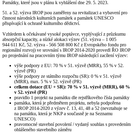
Památky, které jsou v plánu k vyhlášení dne 29. 5. 2023.
51. a 52. výzva IROP jsou zaměřeny na revitalizaci a vybavení pro
činnost národních kulturních památek a památek UNESCO
přispívající k ochraně kulturního dědictví.
Vzhledem k očekávané vysoké poptávce, vyplývající z průzkumu
absorpční kapacity, a nízké alokaci výzev (51. výzva – 1 005
944 611 Kč, 52. výzva - 566 508 800 Kč z Evropského fondu pro
regionální rozvoj) ve srovnání s IROP 2014-2020 provedl ŘO IROP
po projednání na pracovním týmu IROP následující zacílení výzev:
výše podpory z EU: 70 % v 51. výzvě (MRR), 55 % v 52.
výzvě (PR)
výše podpory ze státního rozpočtu (SR): 0 % v 51. výzvě
(MRR), max. 5 % v 52. výzvě (PR)
celkem dotace (EU + SR): 70 % v 51. výzvě (MRR), 60 %
v 52. výzvě (PR)
pravidlo 1 projekt na památku dle rejstříkového čísla památky
památka, která je předmětem projektu, nebyla podpořena
z IROP 2014-2020 z výzev č. 13, 41, 48 a 52 (nevztahuje se
na památku, která je NKP a současně je na Seznamu
UNESCO)
pravomocné stavební povolení / vydaný souhlas s provedením
ohlášeného stavebního záměru