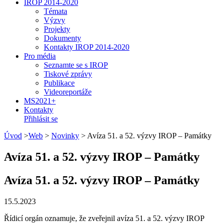
IROP 2014-2020
Témata
Výzvy
Projekty
Dokumenty
Kontakty IROP 2014-2020
Pro média
Seznamte se s IROP
Tiskové zprávy
Publikace
Videoreportáže
MS2021+
Kontakty
Přihlásit se
Úvod
>
Web
>
Novinky
>
Avíza 51. a 52. výzvy IROP – Památky
Avíza 51. a 52. výzvy IROP – Památky
Avíza 51. a 52. výzvy IROP – Památky
15.5.2023
Řídicí orgán oznamuje, že zveřejnil avíza 51. a 52. výzvy IROP