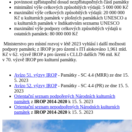
povinnost zpřístupnění dosud nezpřístupněných částí památky
minimální výše celkových způsobilých výdajů: 5 000 000 Kč
maximální výše celkových způsobilých výdajů: 20 000 000
Kč u kulturních památek v plošných památkách UNESCO a
u kulturních památek v Indikativním seznamu UNESCO
maximální výše podpory celkových způsobilých výdajů u
ostatních památek: 80 000 000 Kč
Ministerstvo pro místní rozvoj v létě 2023 vyhlásí i další možnosti
podpory památek; z IROP je pro území s ITI alokováno 1,961 mld.
Kč v 62. výzvě IROP a pro území s CLLD dalších 796 mil. Kč
v 70. výzvě IROP pro kulturní památky.
Avízo 51. výzvy IROP
- Památky - SC 4.4 (MRR) ze dne 15.
5. 2023
Avízo 52. výzvy IROP
- Památky - SC 4.4 (PR) ze dne 15. 5.
2023
Orientační seznam podpořených Národních kulturních
památek
z
IROP 2014-2020
k 15. 5. 2023
Orientační seznam nepodpořených Národních kulturních
památek
z
IROP 2014-2020
k 15. 5. 2023