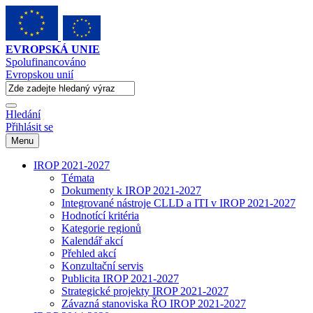
EVROPSKÁ UNIE
Spolufinancováno
Evropskou unií
Hledání
Přihlásit se
Menu
IROP 2021-2027
Témata
Dokumenty k IROP 2021-2027
Integrované nástroje CLLD a ITI v IROP 2021-2027
Hodnotící kritéria
Kategorie regionů
Kalendář akcí
Přehled akcí
Konzultační servis
Publicita IROP 2021-2027
Strategické projekty IROP 2021-2027
Závazná stanoviska ŘO IROP 2021-2027