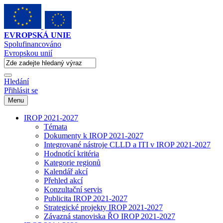
EVROPSKÁ UNIE
Spolufinancováno
Evropskou unií
Hledání
Přihlásit se
Menu
IROP 2021-2027
Témata
Dokumenty k IROP 2021-2027
Integrované nástroje CLLD a ITI v IROP 2021-2027
Hodnotící kritéria
Kategorie regionů
Kalendář akcí
Přehled akcí
Konzultační servis
Publicita IROP 2021-2027
Strategické projekty IROP 2021-2027
Závazná stanoviska ŘO IROP 2021-2027