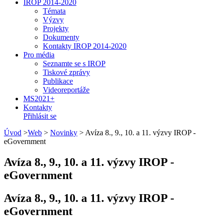
IROP 2014-2020
Témata
Výzvy
Projekty
Dokumenty
Kontakty IROP 2014-2020
Pro média
Seznamte se s IROP
Tiskové zprávy
Publikace
Videoreportáže
MS2021+
Kontakty
Přihlásit se
Úvod
>
Web
>
Novinky
>
Avíza 8., 9., 10. a 11. výzvy IROP -
eGovernment
Avíza 8., 9., 10. a 11. výzvy IROP -
eGovernment
Avíza 8., 9., 10. a 11. výzvy IROP -
eGovernment