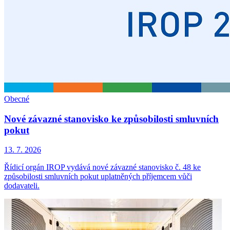
Obecné
Nové závazné stanovisko ke způsobilosti smluvních
pokut
13. 7. 2026
Řídicí orgán IROP vydává nové závazné stanovisko č. 48 ke
způsobilosti smluvních pokut uplatněných příjemcem vůči
dodavateli.