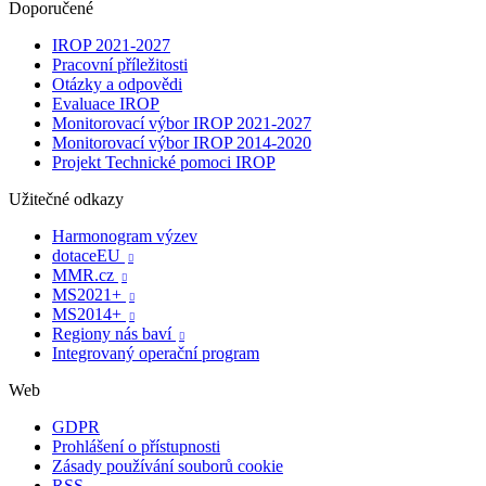
Doporučené
IROP 2021-2027
Pracovní příležitosti
Otázky a odpovědi
Evaluace IROP
Monitorovací výbor IROP 2021-2027
Monitorovací výbor IROP 2014-2020
Projekt Technické pomoci IROP
Užitečné odkazy
Harmonogram výzev
dotaceEU

MMR.cz

MS2021+

MS2014+

Regiony nás baví

Integrovaný operační program
Web
GDPR
Prohlášení o přístupnosti
Zásady používání souborů cookie
RSS