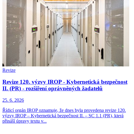
Revize
Revize 120. výzvy IROP - Kybernetická bezpečnost
II. (PR) - rozšíření oprávněných žadatelů
25. 6. 2026
Řídicí orgán IROP oznamuje, že dnes byla provedena revize 120.
výzvy IROP – Kybernetická bezpečnost II. – SC 1.1 (PR), která
přináší úpravy textu v...