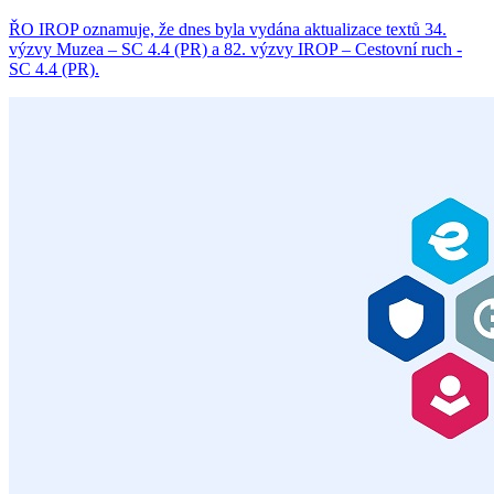
ŘO IROP oznamuje, že dnes byla vydána aktualizace textů 34.
výzvy Muzea – SC 4.4 (PR) a 82. výzvy IROP – Cestovní ruch -
SC 4.4 (PR).