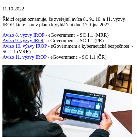
11.10.2022
Řídicí orgán oznamuje, že zveřejnil avíza 8., 9., 10. a 11. výzvy
IROP, které jsou v plánu k vyhlášení dne 17. října 2022.
Avízo 8. výzvy IROP
- eGovernment - SC 1.1 (MRR)
Avízo 9. výzvy IROP
- eGovernment - SC 1.1 (PR)
Avízo 10. výzvy IROP
- eGovernment a kybernetická bezpečnost -
SC 1.1 (VRR)
Avízo 11. výzvy IROP
- eGovernment - SC 1.1 (ČR)