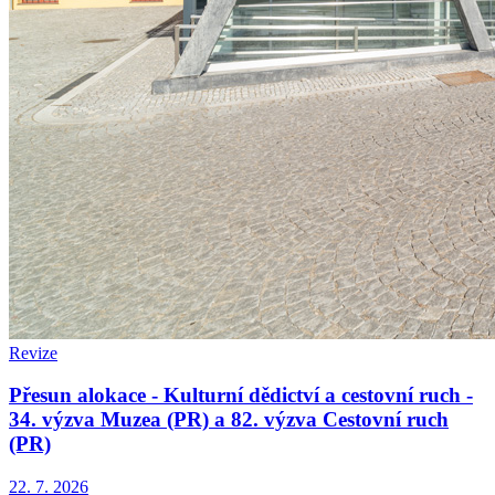
Revize
Přesun alokace - Kulturní dědictví a cestovní ruch -
34. výzva Muzea (PR) a 82. výzva Cestovní ruch
(PR)
22. 7. 2026