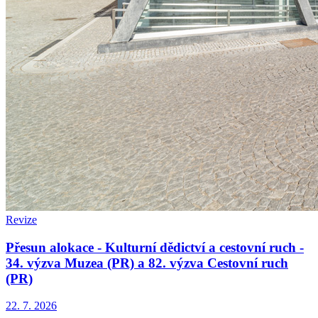
Revize
Přesun alokace - Kulturní dědictví a cestovní ruch -
34. výzva Muzea (PR) a 82. výzva Cestovní ruch
(PR)
22. 7. 2026