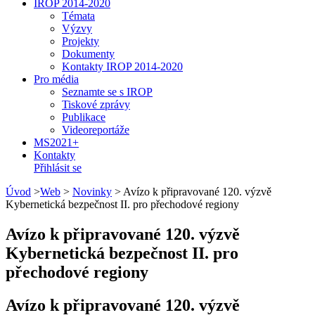
IROP 2014-2020
Témata
Výzvy
Projekty
Dokumenty
Kontakty IROP 2014-2020
Pro média
Seznamte se s IROP
Tiskové zprávy
Publikace
Videoreportáže
MS2021+
Kontakty
Přihlásit se
Úvod
>
Web
>
Novinky
>
Avízo k připravované 120. výzvě
Kybernetická bezpečnost II. pro přechodové regiony
Avízo k připravované 120. výzvě
Kybernetická bezpečnost II. pro
přechodové regiony
Avízo k připravované 120. výzvě