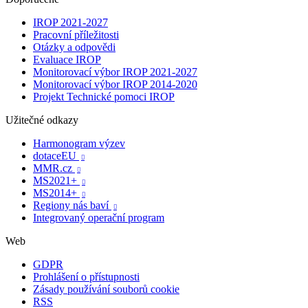
IROP 2021-2027
Pracovní příležitosti
Otázky a odpovědi
Evaluace IROP
Monitorovací výbor IROP 2021-2027
Monitorovací výbor IROP 2014-2020
Projekt Technické pomoci IROP
Užitečné odkazy
Harmonogram výzev
dotaceEU

MMR.cz

MS2021+

MS2014+

Regiony nás baví

Integrovaný operační program
Web
GDPR
Prohlášení o přístupnosti
Zásady používání souborů cookie
RSS