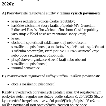
2026):
A) Poskytovatelé regulované služby v režimu
vyšších povinností
:
krajská ředitelství Policie České republiky;
hasičské záchranné sbory krajů, případně MV-Generální
ředitelství Hasičského záchranného sboru České republiky
jako subjekt řídící hasičské záchranné sbory krajů;
kraje;
obchodní společnosti zakládané kraji nebo obcemi
s rozšířenou působností, a to akciové společnosti a společnosti
s ručením omezeným, které jsou ve 100 % vlastnictví kraje
nebo obce s rozšířenou působností;
příspěvkové organizace zřízené kraji nebo obcemi
s rozšířenou působností;
fakultní nemocnice
B) Poskytovatelé regulované služby v režimu
nižších povinností
:
obce s rozšířenou působností.
Každý z uvedených oprávněných žadatelů musí být registrovaným
poskytovatelem regulované služby podle zákona č. 264/2025 Sb., o
kybernetické bezpečnosti, ve znění pozdějších předpisů. V režimu
nižších povinností jsou oprávněnými žadateli pouze obce