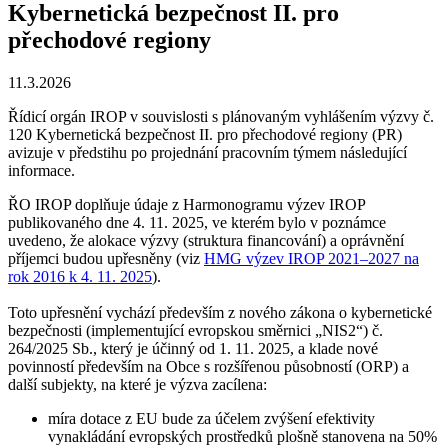
Kybernetická bezpečnost II. pro
přechodové regiony
11.3.2026
Řídicí orgán IROP v souvislosti s plánovaným vyhlášením výzvy č.
120 Kybernetická bezpečnost II. pro přechodové regiony (PR)
avizuje v předstihu po projednání pracovním týmem následující
informace.
ŘO IROP doplňuje údaje z Harmonogramu výzev IROP
publikovaného dne 4. 11. 2025, ve kterém bylo v poznámce
uvedeno, že alokace výzvy (struktura financování) a oprávnění
příjemci budou upřesněny (viz
HMG výzev IROP 2021–2027 na
rok 2016 k 4. 11. 2025
).
Toto upřesnění vychází především z nového zákona o kybernetické
bezpečnosti (implementující evropskou směrnici „NIS2“) č.
264/2025 Sb., který je účinný od 1. 11. 2025, a klade nové
povinností především na Obce s rozšířenou působností (ORP) a
další subjekty, na které je výzva zacílena:
míra dotace z EU bude za účelem zvýšení efektivity
vynakládání evropských prostředků plošně stanovena na 50%