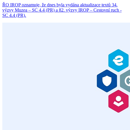
ŘO IROP oznamuje, že dnes byla vydána aktualizace textů 34.
výzvy Muzea – SC 4.4 (PR) a 82. výzvy IROP – Cestovní ruch -
SC 4.4 (PR).