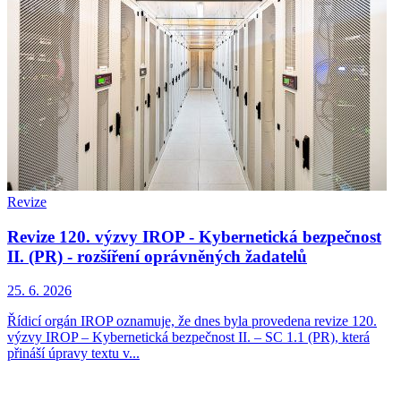
Revize
Revize 120. výzvy IROP - Kybernetická bezpečnost
II. (PR) - rozšíření oprávněných žadatelů
25. 6. 2026
Řídicí orgán IROP oznamuje, že dnes byla provedena revize 120.
výzvy IROP – Kybernetická bezpečnost II. – SC 1.1 (PR), která
přináší úpravy textu v...