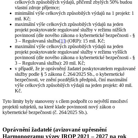
celkových způsobilých výdajů, přičemž zbylých 50% budou
vlastní zdroje příjemce;
minimální výše celkových způsobilých výdajů na 1 projekt: 1
mil. Kč;
maximální výše celkových způsobilých výdajů na jeden
projekt poskytovatele regulované služby v režimu nižších
povinností (dle nového zákona o kybernetické bezpečnosti - §
3 – Regulovaná služba
[1]
) (ORP): 15 mil. Kč;
maximální výše celkových způsobilých výdajů na jeden
projekt poskytovatele regulované služby v režimu vyšších
povinností (dle nového zákona o kybernetické bezpečnosti - §
3 – Regulovaná služba): 20 mil. Kč;
v případě, že je oprávněný žadatel poskytovatelem regulované
služby podle § 5 zákona č. 264/2025 Sb., o kybernetické
bezpečnosti, ve znění pozdějších předpisů, činí maximální
výše celkových způsobilých výdajů na jeden projekt: 40 mil.
Kč.
Tyto limity byly stanoveny s cílem podpořit co největší množství
projektů subjektů, na které klade povinnosti nový zákon o
kybernetické bezpečnosti (č. 264/2025 Sb.).
Oprávnění žadatelé (avizované upřesnění
Harmonogramu výzev IROP 2021 – 2027 na rok