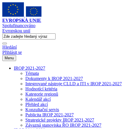
EVROPSKÁ UNIE
Spolufinancováno
Evropskou unií
Hledání
Přihlásit se
Menu
IROP 2021-2027
Témata
Dokumenty k IROP 2021-2027
Integrované nástroje CLLD a ITI v IROP 2021-2027
Hodnotící kritéria
Kategorie regionů
Kalendář akcí
Přehled akcí
Konzultační servis
Publicita IROP 2021-2027
Strategické projekty IROP 2021-2027
Závazná stanoviska ŘO IROP 2021-2027