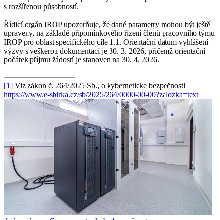
s rozšířenou působností.
Řídicí orgán IROP upozorňuje, že dané parametry mohou být ještě
upraveny, na základě připomínkového řízení členů pracovního týmu
IROP pro oblast specifického cíle 1.1. Orientační datum vyhlášení
výzvy s veškerou dokumentací je 30. 3. 2026, přičemž orientační
počátek příjmu žádostí je stanoven na 30. 4. 2026.
[1]
Viz zákon č. 264/2025 Sb., o kybernetické bezpečnosti
https://www.e-sbirka.cz/sb/2025/264/0000-00-00?zalozka=text