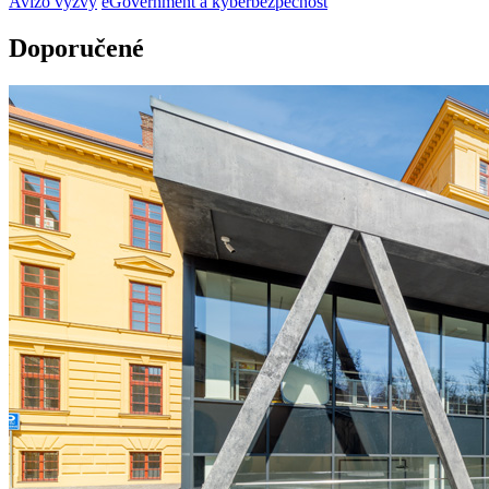
Avízo výzvy
eGovernment a kyberbezpečnost
Doporučené