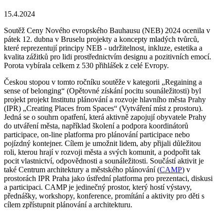
15.4.2024
Soutěž Ceny Nového evropského Bauhausu (NEB) 2024 ocenila v
pátek 12. dubna v Bruselu projekty a koncepty mladých tvůrců,
které reprezentují principy NEB - udržitelnost, inkluze, estetika a
kvalita zážitků pro lidi prostřednictvím designu a pozitivních emocí.
Porota vybírala celkem z 530 přihlášek z celé Evropy.
Českou stopou v tomto ročníku soutěže v kategorii „Regaining a
sense of belonging“ (Opětovné získání pocitu sounáležitosti) byl
projekt projekt Institutu plánování a rozvoje hlavního města Prahy
(IPR) „Creating Places from Spaces“ (Vytváření míst z prostoru).
Jedná se o souhrn opatření, která aktivně zapojují obyvatele Prahy
do utváření města, například školení a podpora koordinátorů
participace, on-line platforma pro plánování participace nebo
pojízdný kontejner. Cílem je umožnit lidem, aby přijali důležitou
roli, kterou hrají v rozvoji města a svých komunit, a podpořit tak
pocit vlastnictví, odpovědnosti a sounáležitosti. Součástí aktivit je
také Centrum architektury a městského plánování (
CAMP
) v
prostorách IPR Praha jako ústřední platforma pro prezentaci, diskusi
a participaci. CAMP je jedinečný prostor, který hostí výstavy,
přednášky, workshopy, konference, promítání a aktivity pro děti s
cílem zpřístupnit plánování a architekturu.