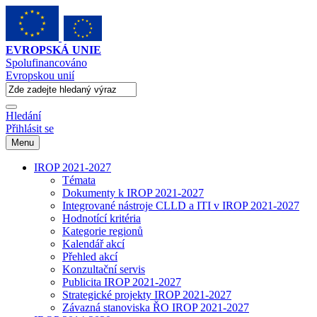
EVROPSKÁ UNIE
Spolufinancováno
Evropskou unií
Hledání
Přihlásit se
Menu
IROP 2021-2027
Témata
Dokumenty k IROP 2021-2027
Integrované nástroje CLLD a ITI v IROP 2021-2027
Hodnotící kritéria
Kategorie regionů
Kalendář akcí
Přehled akcí
Konzultační servis
Publicita IROP 2021-2027
Strategické projekty IROP 2021-2027
Závazná stanoviska ŘO IROP 2021-2027