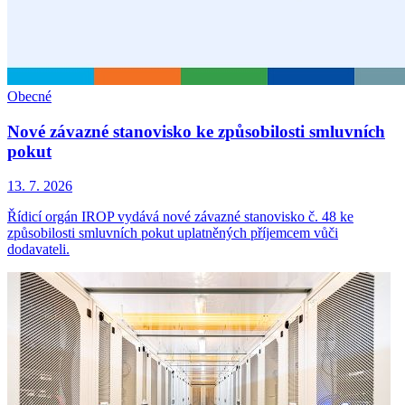
Obecné
Nové závazné stanovisko ke způsobilosti smluvních
pokut
13. 7. 2026
Řídicí orgán IROP vydává nové závazné stanovisko č. 48 ke
způsobilosti smluvních pokut uplatněných příjemcem vůči
dodavateli.