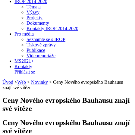
IROP 2014-2020
Témata
Výzvy
Projekty
Dokumenty
Kontakty IROP 2014-2020
Pro média
Seznamte se s IROP
Tiskové zprávy
Publikace
Videoreportáže
MS2021+
Kontakty
Přihlásit se
Úvod
>
Web
>
Novinky
>
Ceny Nového evropského Bauhausu
znají své vítěze
Ceny Nového evropského Bauhausu znají
své vítěze
Ceny Nového evropského Bauhausu znají
své vítěze