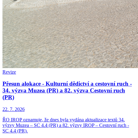
Revize
Přesun alokace - Kulturní dědictví a cestovní ruch -
34. výzva Muzea (PR) a 82. výzva Cestovní ruch
(PR)
22. 7. 2026
ŘO IROP oznamuje, že dnes byla vydána aktualizace textů 34.
výzvy Muzea – SC 4.4 (PR) a 82. výzvy IROP – Cestovní ruch -
SC 4.4 (PR).