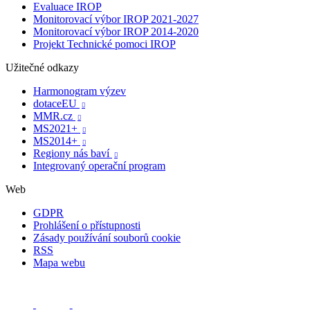
Evaluace IROP
Monitorovací výbor IROP 2021-2027
Monitorovací výbor IROP 2014-2020
Projekt Technické pomoci IROP
Užitečné odkazy
Harmonogram výzev
dotaceEU

MMR.cz

MS2021+

MS2014+

Regiony nás baví

Integrovaný operační program
Web
GDPR
Prohlášení o přístupnosti
Zásady používání souborů cookie
RSS
Mapa webu