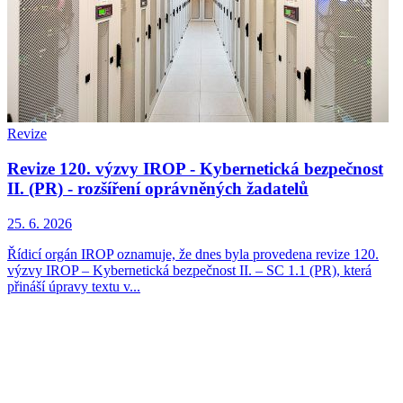
Revize
Revize 120. výzvy IROP - Kybernetická bezpečnost
II. (PR) - rozšíření oprávněných žadatelů
25. 6. 2026
Řídicí orgán IROP oznamuje, že dnes byla provedena revize 120.
výzvy IROP – Kybernetická bezpečnost II. – SC 1.1 (PR), která
přináší úpravy textu v...