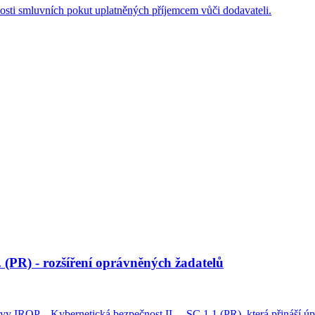
osti smluvních pokut uplatněných příjemcem vůči dodavateli.
 (PR) - rozšíření oprávněných žadatelů
y IROP – Kybernetická bezpečnost II. – SC 1.1 (PR), která přináší úpr