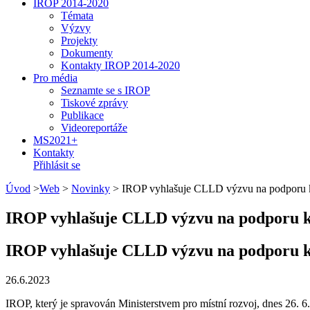
IROP 2014-2020
Témata
Výzvy
Projekty
Dokumenty
Kontakty IROP 2014-2020
Pro média
Seznamte se s IROP
Tiskové zprávy
Publikace
Videoreportáže
MS2021+
Kontakty
Přihlásit se
Úvod
>
Web
>
Novinky
>
IROP vyhlašuje CLLD výzvu na podporu kn
IROP vyhlašuje CLLD výzvu na podporu kni
IROP vyhlašuje CLLD výzvu na podporu kni
26.6.2023
IROP, který je spravován Ministerstvem pro místní rozvoj, dnes 26