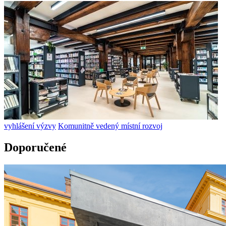
vyhlášení výzvy
Komunitně vedený místní rozvoj
Doporučené