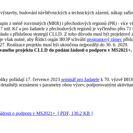
ýstavby, budování návštěvnických a technických zázemí, nákup zařízení
skupin z méně rozvinutých (MRR) i přechodových regionů (PR) - více v
7 mil. Kč a pro žadatele z přechodových regionů je vyčleněno přes 71
ladu s příslušnou strategií CLLD. Z toho důvodu musí být projektové 
 je však nutné, aby Řídicí orgán IROP schválil
programový rámec
přísl
27. Realizace projektu musí být ukončena nejpozději do 30. 6. 2029.
rovaného projektu CLLD do podání žádosti o podporu v MS2021+.
bliky pořádají 17. července 2023
seminář pro žadatele
k 70. výzvě IROP
etailněji seznámeni s parametry obou výzev, podporovanými aktivitami
 žádosti o podporu v MS2021+
[ PDF, 130.2 KB ]