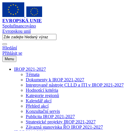
EVROPSKÁ UNIE
Spolufinancováno
Evropskou unií
Hledání
Přihlásit se
Menu
IROP 2021-2027
Témata
Dokumenty k IROP 2021-2027
Integrované nástroje CLLD a ITI v IROP 2021-2027
Hodnotící kritéria
Kategorie regionů
Kalendář akcí
Přehled akcí
Konzultační servis
Publicita IROP 2021-2027
Strategické projekty IROP 2021-2027
Závazná stanoviska ŘO IROP 2021-2027