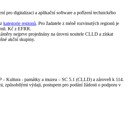
 pro digitalizaci a aplikační software a pořízení technického
iz
kategorie regionů
. Pro žadatele z méně rozvinutých regionů je
 mil. Kč z EFRR.
záměry nejprve projednány na úrovni nositele CLLD a získat
ušné akční skupiny.
 – Kultura - památky a muzea – SC 5.1 (CLLD) a zároveň k 114.
, způsobilými výdaji, postupem pro podání žádosti o podporu v