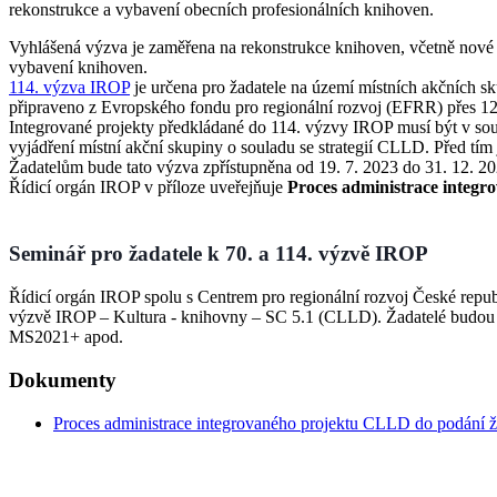
rekonstrukce a vybavení obecních profesionálních knihoven.
Vyhlášená výzva je zaměřena na rekonstrukce knihoven, včetně nové v
vybavení knihoven.
114. výzva IROP
je určena pro žadatele na území místních akčních 
připraveno z Evropského fondu pro regionální rozvoj (EFRR) přes 12
Integrované projekty předkládané do 114. výzvy IROP musí být v sou
vyjádření místní akční skupiny o souladu se strategií CLLD. Před tím
Žadatelům bude tato výzva zpřístupněna od 19. 7. 2023 do 31. 12. 20
Řídicí orgán IROP v příloze uveřejňuje
Proces administrace integ
Seminář pro žadatele k 70. a 114. výzvě IROP
Řídicí orgán IROP spolu s Centrem pro regionální rozvoj České repu
výzvě IROP – Kultura - knihovny – SC 5.1 (CLLD). Žadatelé budou d
MS2021+ apod.
Dokumenty
Proces administrace integrovaného projektu CLLD do podání