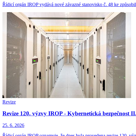
Řídicí orgán IROP vydává nové závazné stanovisko č. 48 ke způsobil
Revize
Revize 120. výzvy IROP - Kybernetická bezpečnost II.
25. 6. 2026
Řídicí orgán IROP oznamuje, že dnes byla provedena revize 120. výzv