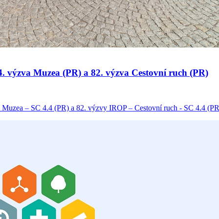
 34. výzva Muzea (PR) a 82. výzva Cestovní ruch (PR)
 Muzea – SC 4.4 (PR) a 82. výzvy IROP – Cestovní ruch - SC 4.4 (PR