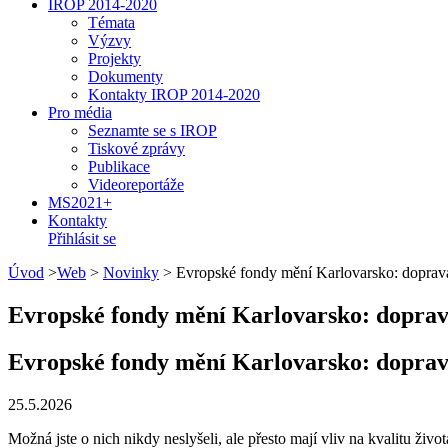
IROP 2014-2020
Témata
Výzvy
Projekty
Dokumenty
Kontakty IROP 2014-2020
Pro média
Seznamte se s IROP
Tiskové zprávy
Publikace
Videoreportáže
MS2021+
Kontakty
Přihlásit se
Úvod
>
Web
>
Novinky
>
Evropské fondy mění Karlovarsko: doprava, 
Evropské fondy mění Karlovarsko: doprava, 
Evropské fondy mění Karlovarsko: doprava, 
25.5.2026
Možná jste o nich nikdy neslyšeli, ale přesto mají vliv na kvalitu ži