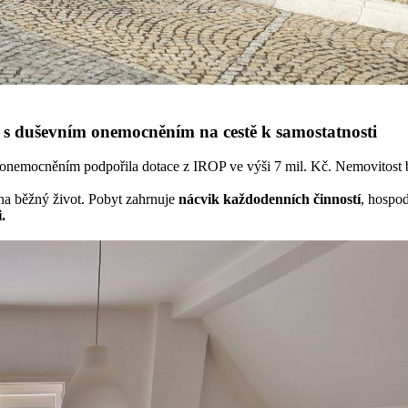
s duševním onemocněním na cestě k samostatnosti
nemocněním podpořila dotace z IROP ve výši 7 mil. Kč. Nemovitost b
e na běžný život. Pobyt zahrnuje
nácvik každodenních činností
, hospod
.