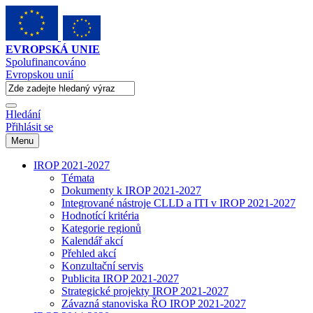
EVROPSKÁ UNIE
Spolufinancováno
Evropskou unií
Hledání
Přihlásit se
Menu
IROP 2021-2027
Témata
Dokumenty k IROP 2021-2027
Integrované nástroje CLLD a ITI v IROP 2021-2027
Hodnotící kritéria
Kategorie regionů
Kalendář akcí
Přehled akcí
Konzultační servis
Publicita IROP 2021-2027
Strategické projekty IROP 2021-2027
Závazná stanoviska ŘO IROP 2021-2027