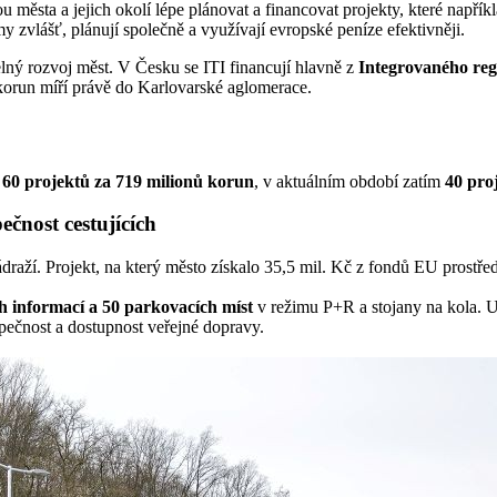
u města a jejich okolí lépe plánovat a financovat projekty, které napříkl
my zvlášť, plánují společně a využívají evropské peníze efektivněji.
elný rozvoj měst. V Česku se ITI financují hlavně z
Integrovaného re
korun míří právě do Karlovarské aglomerace.
P
60 projektů za 719 milionů korun
, v aktuálním období zatím
40 pro
ečnost cestujících
draží. Projekt, na který město získalo 35,5 mil. Kč z fondů EU prostřed
h informací a 50 parkovacích míst
v režimu P+R a stojany na kola. 
pečnost a dostupnost veřejné dopravy.