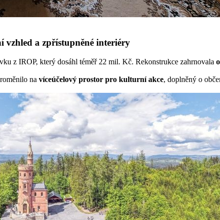
vzhled a zpřístupněné interiéry
ěvku z IROP, který dosáhl téměř 22 mil. Kč. Rekonstrukce zahrnovala
o
 proměnilo na
víceúčelový prostor pro kulturní akce
, doplněný o občer