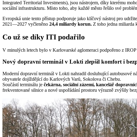
Integrated Territorial Investments), jsou nástrojem, díky kterému moho
sociální infrastrukturu. Místo toho, aby každé město řešilo své problé
Evropská unie tento přístup podporuje jako klíčový nástroj pro udržit
2021—2027 vyčleněno
24,4 miliardy korun.
Z toho jedna miliarda 
Co už se díky ITI podařilo
V minulých letech bylo v Karlovarské aglomeraci podpořeno z IRO
Nový dopravní terminál v Lokti zlepšil komfort i bezp
Moderní dopravní terminál v Lokti nahradil dosluhující autobusové ná
obyvatele dojíždějící do Karlových Varů, Sokolova či Chebu.
Součástí terminálu je
čekárna, sociální zázemí, kancelář dopravníc
frekventované silnice a nové uspořádání prostoru výrazně zvýšily bez