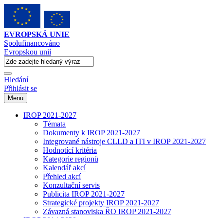
EVROPSKÁ UNIE
Spolufinancováno
Evropskou unií
Hledání
Přihlásit se
Menu
IROP 2021-2027
Témata
Dokumenty k IROP 2021-2027
Integrované nástroje CLLD a ITI v IROP 2021-2027
Hodnotící kritéria
Kategorie regionů
Kalendář akcí
Přehled akcí
Konzultační servis
Publicita IROP 2021-2027
Strategické projekty IROP 2021-2027
Závazná stanoviska ŘO IROP 2021-2027