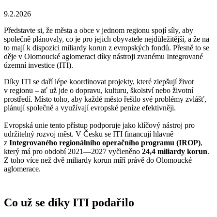
9.2.2026
Představte si, že města a obce v jednom regionu spojí síly, aby
společně plánovaly, co je pro jejich obyvatele nejdůležitější, a že na
to mají k dispozici miliardy korun z evropských fondů. Přesně to se
děje v Olomoucké aglomeraci díky nástroji zvanému Integrované
územní investice (ITI).
Díky ITI se daří lépe koordinovat projekty, které zlepšují život
v regionu – ať už jde o dopravu, kulturu, školství nebo životní
prostředí. Místo toho, aby každé město řešilo své problémy zvlášť,
plánují společně a využívají evropské peníze efektivněji.
Evropská unie tento přístup podporuje jako klíčový nástroj pro
udržitelný rozvoj měst. V Česku se ITI financují hlavně
z
Integrovaného regionálního operačního programu (IROP)
,
který má pro období 2021—2027 vyčleněno
24,4 miliardy korun
.
Z toho více než dvě miliardy korun míří právě do Olomoucké
aglomerace.
Co už se díky ITI podařilo