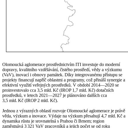
Olomoucká aglomerace prostřednictvím ITI investuje do moderní
dopravy, kvalitního vzdělávání, čistého prostředí, vědy a výzkumu
(VaV), inovací i obnovy památek. Díky integrovanému přístupu se
projekty financují napříč oblastmi a programy, což přináší synergie a
efektivní využití veřejných prostředků. V období 2014—2020 se
proinvestovalo cca 3,5 mld. Kč (IROP 1,7 mld. Kč) dotačních
prostředků, v letech 2021—2027 je plánováno dalších cca
3,5 mld. Kč (IROP 2 mld. Kč).
Jednou z výrazných oblastí rozvoje Olomoucké aglomerace je právě
věda, výzkum a inovace. Výdaje na výzkum přesahují 4,7 mld. Kč a
dynamika růstu je srovnatelná s Prahou či Brnem; region
zaměstnává 3 321 VaV pracovníků a jejich počet se od roku