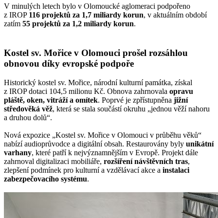
V minulých letech bylo v Olomoucké aglomeraci podpořeno
z IROP
116 projektů za 1,7 miliardy korun
, v aktuálním období
zatím
55 projektů za 1,2 miliardy korun
.
Kostel sv. Mořice v Olomouci prošel rozsáhlou
obnovou díky evropské podpoře
Historický kostel sv. Mořice, národní kulturní památka, získal
z IROP dotaci 104,5 milionu Kč. Obnova zahrnovala
opravu
pláště, oken, vitráží a omítek
. Poprvé je zpřístupněna
jižní
středověká věž
, která se stala součástí okruhu „jednou věží nahoru
a druhou dolů“.
Nová expozice „Kostel sv. Mořice v Olomouci v průběhu věků“
nabízí audioprůvodce a digitální obsah. Restaurovány byly
unikátní
varhany
, které patří k nejvýznamnějším v Evropě. Projekt dále
zahrnoval digitalizaci mobiliáře,
rozšíření návštěvních tras
,
zlepšení podmínek pro kulturní a vzdělávací akce a
instalaci
zabezpečovacího systému
.