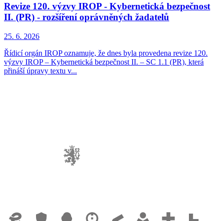
Revize 120. výzvy IROP - Kybernetická bezpečnost
II. (PR) - rozšíření oprávněných žadatelů
25. 6. 2026
Řídicí orgán IROP oznamuje, že dnes byla provedena revize 120.
výzvy IROP – Kybernetická bezpečnost II. – SC 1.1 (PR), která
přináší úpravy textu v...