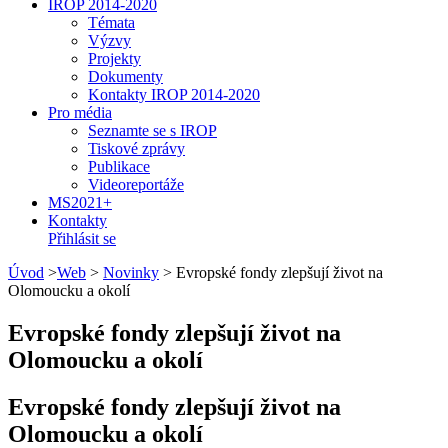
IROP 2014-2020
Témata
Výzvy
Projekty
Dokumenty
Kontakty IROP 2014-2020
Pro média
Seznamte se s IROP
Tiskové zprávy
Publikace
Videoreportáže
MS2021+
Kontakty
Přihlásit se
Úvod
>
Web
>
Novinky
>
Evropské fondy zlepšují život na
Olomoucku a okolí
Evropské fondy zlepšují život na
Olomoucku a okolí
Evropské fondy zlepšují život na
Olomoucku a okolí