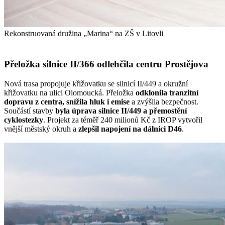
Rekonstruovaná družina „Marina“ na ZŠ v Litovli
Přeložka silnice II/366 odlehčila centru Prostějova
Nová trasa propojuje křižovatku se silnicí II/449 a okružní
křižovatku na ulici Olomoucká. Přeložka
odklonila tranzitní
dopravu z centra, snížila hluk i emise
a zvýšila bezpečnost.
Součástí stavby
byla
úprava silnice II/449 a přemostění
cyklostezky
. Projekt za téměř 240 milionů Kč z IROP vytvořil
vnější městský okruh a
zlepšil napojení na dálnici D46
.