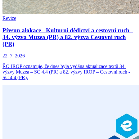
Revize
Přesun alokace - Kulturní dědictví a cestovní ruch -
34. výzva Muzea (PR) a 82. výzva Cestovní ruch
(PR)
22. 7. 2026
ŘO IROP oznamuje, že dnes byla vydána aktualizace textů 34.
výzvy Muzea – SC 4.4 (PR) a 82. výzvy IROP – Cestovní ruch -
SC 4.4 (PR).