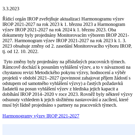
3.3.2023
Řídicí orgán IROP zveřejňuje aktualizaci Harmonogramu výzev
IROP 2021-2027 na rok 2023 k 1. březnu 2023 a Harmonogram
výzev IROP 2021-2027 na rok 2024 k 1. březnu 2023. Oba
dokumenty byly projednány Monitorovacím výborem IROP 2021-
2027. Harmonogram výzev IROP 2021-2027 na rok 2023 k 1. 3.
2023 obsahuje změny od 2. zasedání Monitorovacího výboru IROP,
tj. od 12. 10. 2022.
Tyto změny byly projednány na příslušných pracovních týmech.
Rámcově dochází k posunům vyhlášení výzev, a to v návaznosti na
chystanou revizi Metodického pokynu výzvy, hodnocení a výběr
projektů v období 2021–2027 (povinnost zahajovat příjem žádostí s
odstupem od samotného vyhlášení výzvy) a častých požadavků
žadatelů na posun vyhlášení výzev z hlediska jejich kapacit a
dobíhání IROP 2014–2020 v roce 2023. Rovněž byly některé výzvy
odsunuty vzhledem k jejich složitému nastavování a zacílení, které
musí být řádně projednáno s partnery na pracovních týmech.
Harmonogramy výzev IROP 2021-2027