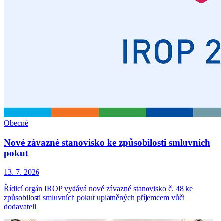
Obecné
Nové závazné stanovisko ke způsobilosti smluvních
pokut
13. 7. 2026
Řídicí orgán IROP vydává nové závazné stanovisko č. 48 ke
způsobilosti smluvních pokut uplatněných příjemcem vůči
dodavateli.