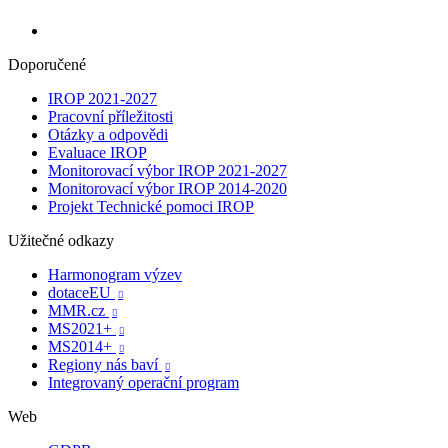
Doporučené
IROP 2021-2027
Pracovní příležitosti
Otázky a odpovědi
Evaluace IROP
Monitorovací výbor IROP 2021-2027
Monitorovací výbor IROP 2014-2020
Projekt Technické pomoci IROP
Užitečné odkazy
Harmonogram výzev
dotaceEU

MMR.cz

MS2021+

MS2014+

Regiony nás baví

Integrovaný operační program
Web