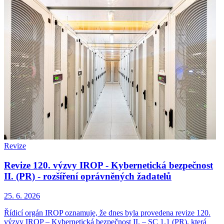
Revize
Revize 120. výzvy IROP - Kybernetická bezpečnost
II. (PR) - rozšíření oprávněných žadatelů
25. 6. 2026
Řídicí orgán IROP oznamuje, že dnes byla provedena revize 120.
výzvy IROP – Kybernetická bezpečnost II. – SC 1.1 (PR), která