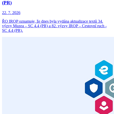
(PR)
22. 7. 2026
ŘO IROP oznamuje, že dnes byla vydána aktualizace textů 34.
výzvy Muzea – SC 4.4 (PR) a 82. výzvy IROP – Cestovní ruch -
SC 4.4 (PR).