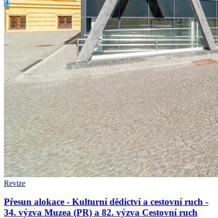
Revize
Přesun alokace - Kulturní dědictví a cestovní ruch -
34. výzva Muzea (PR) a 82. výzva Cestovní ruch