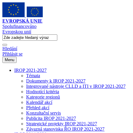
EVROPSKÁ UNIE
Spolufinancováno
Evropskou unií
Hledání
Přihlásit se
Menu
IROP 2021-2027
Témata
Dokumenty k IROP 2021-2027
Integrované nástroje CLLD a ITI v IROP 2021-2027
Hodnotící kritéria
Kategorie regionů
Kalendář akcí
Přehled akcí
Konzultační servis
Publicita IROP 2021-2027
Strategické projekty IROP 2021-2027
Závazná stanoviska ŘO IROP 2021-2027