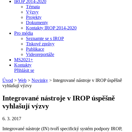
IROP 2014-2020
Témata
Výzvy
Projekty
Dokumenty
Kontakty IROP 2014-2020
Pro média
Seznamte se s IROP
Tiskové zprávy
Publikace
Videoreportáže
MS2021+
Kontakty
Přihlásit se
Úvod
>
Web
>
Novinky
>
Integrované nástroje v IROP úspěšně
vyhlašují výzvy
Integrované nástroje v IROP úspěšně
vyhlašují výzvy
6. 3. 2017
Integrované nástroje (IN) tvoří specifický systém podpory IROP,