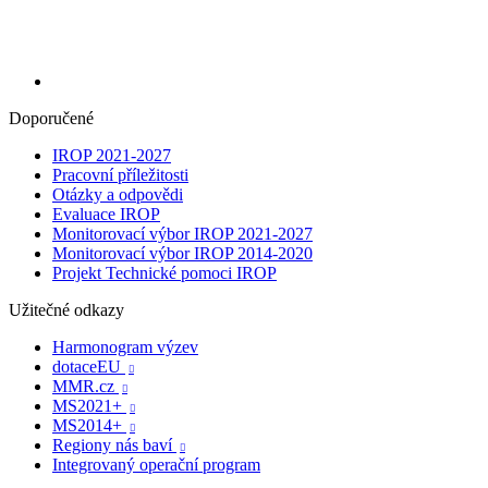
Doporučené
IROP 2021-2027
Pracovní příležitosti
Otázky a odpovědi
Evaluace IROP
Monitorovací výbor IROP 2021-2027
Monitorovací výbor IROP 2014-2020
Projekt Technické pomoci IROP
Užitečné odkazy
Harmonogram výzev
dotaceEU

MMR.cz

MS2021+

MS2014+

Regiony nás baví

Integrovaný operační program