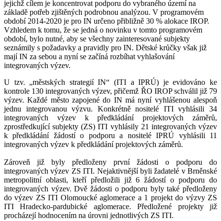
jejichž cílem je koncentrovat podporu do vybraného území na
základě potřeb zjištěných podrobnou analýzou. V programovém
období 2014-2020 je pro IN určeno přibližně 30 % alokace IROP.
Vzhledem k tomu, že se jedná o novinku v tomto programovém
období, bylo nutné, aby se všechny zainteresované subjekty
seznámily s požadavky a pravidly pro IN. Dětské krůčky však již
mají IN za sebou a nyní se začíná rozbíhat vyhlašování
integrovaných výzev.
U tzv. „městských strategií IN“ (ITI a IPRÚ) je evidováno ke
kontrole 130 integrovaných výzev, přičemž ŘO IROP schválil již 79
výzev. Každé město zapojené do IN má nyní vyhlášenou alespoň
jednu integrovanou výzvu. Konkrétně nositelé ITI vyhlásili 34
integrovaných výzev k předkládání projektových záměrů,
zprostředkující subjekty (ZS) ITI vyhlásily 21 integrovaných výzev
k předkládání žádostí o podporu a nositelé IPRÚ vyhlásili 11
integrovaných výzev k předkládání projektových záměrů.
Zároveň již byly předloženy první žádosti o podporu do
integrovaných výzev ZS ITI. Nejaktivnější byli žadatelé v Brněnské
metropolitní oblasti, kteří předložili již 6 žádostí o podporu do
integrovaných výzev. Dvě žádosti o podporu byly také předloženy
do výzev ZS ITI Olomoucké aglomerace a 1 projekt do výzvy ZS
ITI Hradecko-pardubické aglomerace. Předložené projekty již
procházejí hodnocením na úrovni jednotlivých ZS ITI.