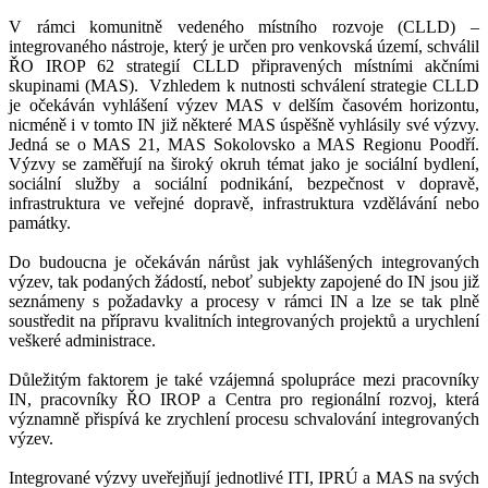
V rámci komunitně vedeného místního rozvoje (CLLD) –
integrovaného nástroje, který je určen pro venkovská území, schválil
ŘO IROP 62 strategií CLLD připravených místními akčními
skupinami (MAS). Vzhledem k nutnosti schválení strategie CLLD
je očekáván vyhlášení výzev MAS v delším časovém horizontu,
nicméně i v tomto IN již některé MAS úspěšně vyhlásily své výzvy.
Jedná se o MAS 21, MAS Sokolovsko a MAS Regionu Poodří.
Výzvy se zaměřují na široký okruh témat jako je sociální bydlení,
sociální služby a sociální podnikání, bezpečnost v dopravě,
infrastruktura ve veřejné dopravě, infrastruktura vzdělávání nebo
památky.
Do budoucna je očekáván nárůst jak vyhlášených integrovaných
výzev, tak podaných žádostí, neboť subjekty zapojené do IN jsou již
seznámeny s požadavky a procesy v rámci IN a lze se tak plně
soustředit na přípravu kvalitních integrovaných projektů a urychlení
veškeré administrace.
Důležitým faktorem je také vzájemná spolupráce mezi pracovníky
IN, pracovníky ŘO IROP a Centra pro regionální rozvoj, která
významně přispívá ke zrychlení procesu schvalování integrovaných
výzev.
Integrované výzvy uveřejňují jednotlivé ITI, IPRÚ a MAS na svých