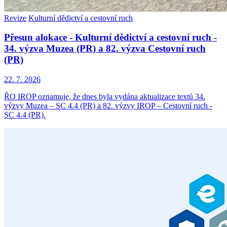
Revize
Kulturní dědictví a cestovní ruch
Přesun alokace - Kulturní dědictví a cestovní ruch -
34. výzva Muzea (PR) a 82. výzva Cestovní ruch
(PR)
22. 7. 2026
ŘO IROP oznamuje, že dnes byla vydána aktualizace textů 34.
výzvy Muzea – SC 4.4 (PR) a 82. výzvy IROP – Cestovní ruch -
SC 4.4 (PR).