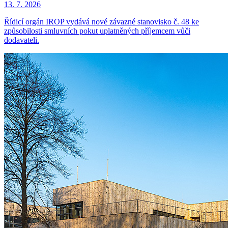
13. 7. 2026
Řídicí orgán IROP vydává nové závazné stanovisko č. 48 ke
způsobilosti smluvních pokut uplatněných příjemcem vůči
dodavateli.