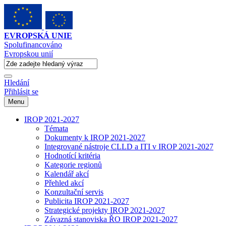
EVROPSKÁ UNIE
Spolufinancováno
Evropskou unií
Hledání
Přihlásit se
Menu
IROP 2021-2027
Témata
Dokumenty k IROP 2021-2027
Integrované nástroje CLLD a ITI v IROP 2021-2027
Hodnotící kritéria
Kategorie regionů
Kalendář akcí
Přehled akcí
Konzultační servis
Publicita IROP 2021-2027
Strategické projekty IROP 2021-2027
Závazná stanoviska ŘO IROP 2021-2027