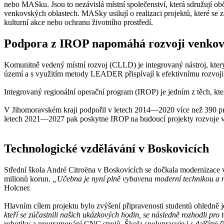
nebo MASku. Jsou to nezávislá místní společenství, která sdružují obč
venkovských oblastech. MASky usilují o realizaci projektů, které se za
kulturní akce nebo ochranu životního prostředí.
Podpora z IROP napomáhá rozvoji venko
Komunitně vedený místní rozvoj (CLLD) je integrovaný nástroj, který 
území a s využitím metody LEADER přispívají k efektivnímu rozvoji 
Integrovaný regionální operační program (IROP) je jedním z těch, k
V Jihomoravském kraji podpořil v letech 2014—2020 více než 390 pr
letech 2021—2027 pak poskytne IROP na budoucí projekty rozvoje v
Technologické vzdělávání v Boskovicích
Střední škola André Citroëna v Boskovicích se dočkala modernizace
milionů korun.
„Učebna je nyní plně vybavena moderní technikou a na
Holcner.
Hlavním cílem projektu bylo zvýšení připravenosti studentů ohledně je
kteří se zúčastnili našich ukázkových hodin, se následně rozhodli pro 
robotiky a programování CNC strojů. Škola spolupracuje i s dalšími 