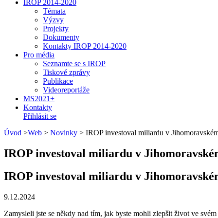
IROP 2014-2020
Témata
Výzvy
Projekty
Dokumenty
Kontakty IROP 2014-2020
Pro média
Seznamte se s IROP
Tiskové zprávy
Publikace
Videoreportáže
MS2021+
Kontakty
Přihlásit se
Úvod
>
Web
>
Novinky
>
IROP investoval miliardu v Jihomoravském
IROP investoval miliardu v Jihomoravském
IROP investoval miliardu v Jihomoravském
9.12.2024
Zamysleli jste se někdy nad tím, jak byste mohli zlepšit život ve své