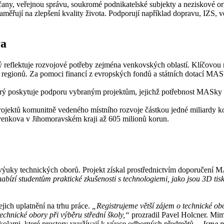
any, veřejnou správu, soukromé podnikatelské subjekty a neziskové orga
měřují na zlepšení kvality života. Podporují například dopravu, IZS, veř
va
reflektuje rozvojové potřeby zejména venkovských oblastí. Klíčovou roli
regionů. Za pomoci financí z evropských fondů a státních dotací MASk
terý poskytuje podporu vybraným projektům, jejichž potřebnost MASky i
ojektů komunitně vedeného místního rozvoje částkou jedné miliardy 
enkova v Jihomoravském kraji až 605 milionů korun.
 výuky technických oborů. Projekt získal prostřednictvím doporučen
bízí studentům praktické zkušenosti s technologiemi, jako jsou 3D tis
jich uplatnění na trhu práce.
„Registrujeme větší zájem o technické o
technické obory při výběru střední školy,“
prozradil Pavel Holcner. Mi
školami, které prostory využívají k výuce odborných předmětů.
„Jsme py