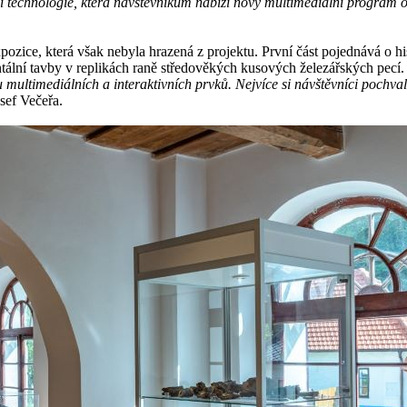
technologie, která návštěvníkům nabízí nový multimediální program o h
zice, která však nebyla hrazená z projektu. První část pojednává o hi
ntální tavby v replikách raně středověkých kusových železářských pecí
multimediálních a interaktivních prvků. Nejvíce si návštěvníci pochval
sef Večeřa.