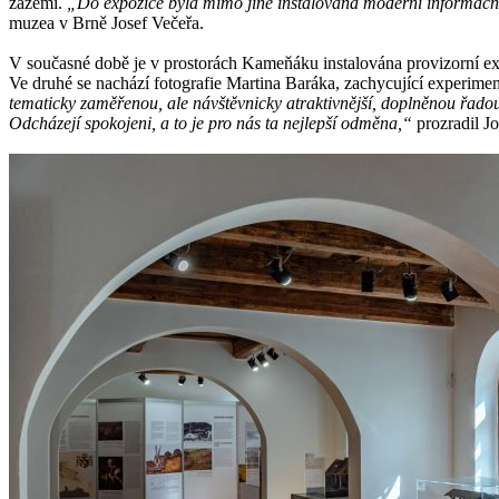
zázemí.
„Do expozice byla mimo jiné instalována moderní informační 
muzea v Brně Josef Večeřa.
V současné době je v prostorách Kameňáku instalována provizorní expo
Ve druhé se nachází fotografie Martina Baráka, zachycující experime
tematicky zaměřenou, ale návštěvnicky atraktivnější, doplněnou řadou 
Odcházejí spokojeni, a to je pro nás ta nejlepší odměna,“
prozradil Jo