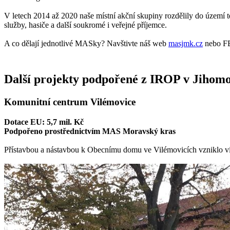
V letech 2014 až 2020 naše místní akční skupiny rozdělily do území t
služby, hasiče a další soukromé i veřejné příjemce.
A co dělají jednotlivé MASky? Navštivte náš web
masjmk.cz
nebo FB 
Další projekty podpořené z IROP v Jihom
Komunitní centrum Vilémovice
Dotace EU: 5,7 mil. Kč
Podpořeno prostřednictvím MAS Moravský kras
Přístavbou a nástavbou k Obecnímu domu ve Vilémovicích vzniklo víceú