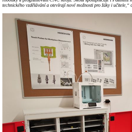
technického vzdělávání a otevírají nové možnosti pro žáky i učitele,“
d