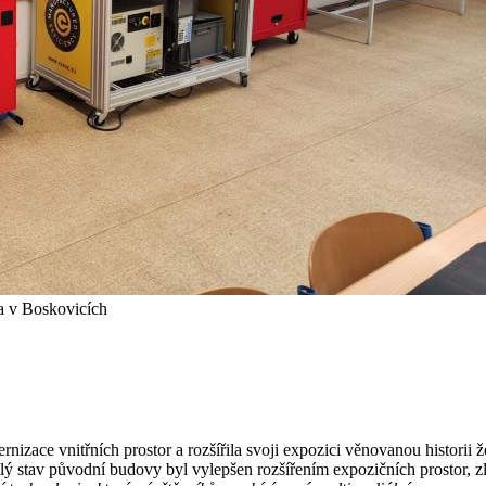
a v Boskovicích
zace vnitřních prostor a rozšířila svoji expozici věnovanou histori
ralý stav původní budovy byl vylepšen rozšířením expozičních prostor,