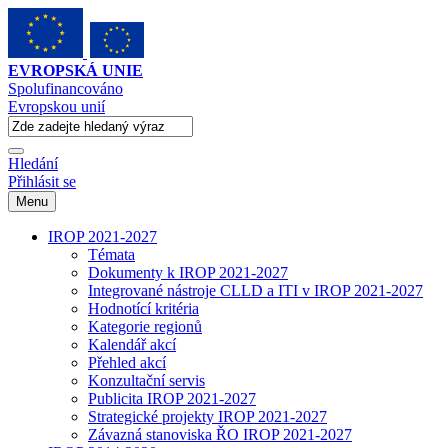
EVROPSKÁ UNIE
Spolufinancováno
Evropskou unií
Hledání
Přihlásit se
Menu
IROP 2021-2027
Témata
Dokumenty k IROP 2021-2027
Integrované nástroje CLLD a ITI v IROP 2021-2027
Hodnotící kritéria
Kategorie regionů
Kalendář akcí
Přehled akcí
Konzultační servis
Publicita IROP 2021-2027
Strategické projekty IROP 2021-2027
Závazná stanoviska ŘO IROP 2021-2027