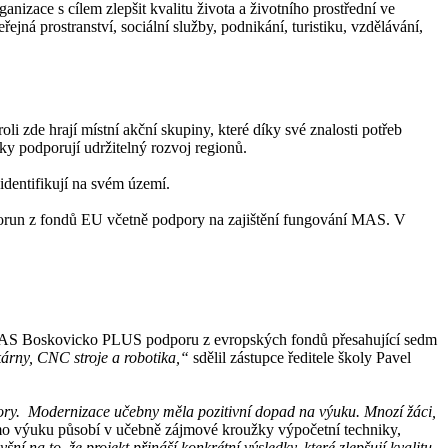
nizace s cílem zlepšit kvalitu života a životního prostřední ve
ejná prostranství, sociální služby, podnikání, turistiku, vzdělávání,
 zde hrají místní akční skupiny, které díky své znalosti potřeb
y podporují udržitelný rozvoj regionů.
dentifikují na svém území.
korun z fondů EU včetně podpory na zajištění fungování MAS. V
í MAS Boskovicko PLUS podporu z evropských fondů přesahující sedm
kárny, CNC stroje a robotika,“
sdělil zástupce ředitele školy Pavel
bory. Modernizace učebny měla pozitivní dopad na výuku. Mnozí žáci,
mo výuku působí v učebně zájmové kroužky výpočetní techniky,
šní na to, že projekt přináší konkrétní výsledky, které zlepšují kvalitu