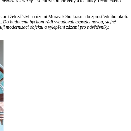
istorii železárny,“
sdělil za Odbor vědy a techniky Technického
storii železářství na území Moravského krasu a bezprostředního okolí.
.
„Do budoucna bychom rádi vybudovali expozici novou, stejně
ují modernizaci objektu a vylepšení zázemí pro návštěvníky.