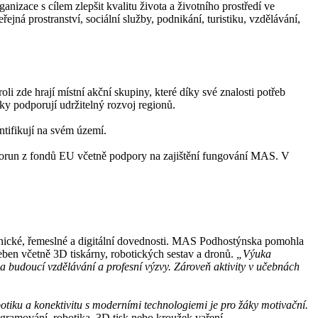
nizace s cílem zlepšit kvalitu života a životního prostředí ve
ejná prostranství, sociální služby, podnikání, turistiku, vzdělávání,
 zde hrají místní akční skupiny, které díky své znalosti potřeb
y podporují udržitelný rozvoj regionů.
tifikují na svém území.
korun z fondů EU včetně podpory na zajištění fungování MAS. V
hnické, řemeslné a digitální dovednosti. MAS Podhostýnska pomohla
eben včetně 3D tiskárny, robotických sestav a dronů.
„Výuka
na budoucí vzdělávání a profesní výzvy. Zároveň aktivity v učebnách
iku a konektivitu s moderními technologiemi je pro žáky motivační.
ogramování, robotika, 3D tisk nebo kroužek vaření.