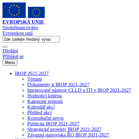
EVROPSKÁ UNIE
Spolufinancováno
Evropskou unií
Hledání
Přihlásit se
Menu
IROP 2021-2027
Témata
Dokumenty k IROP 2021-2027
Integrované nástroje CLLD a ITI v IROP 2021-2027
Hodnotící kritéria
Kategorie regionů
Kalendář akcí
Přehled akcí
Konzultační servis
Publicita IROP 2021-2027
Strategické projekty IROP 2021-2027
Závazná stanoviska ŘO IROP 2021-2027