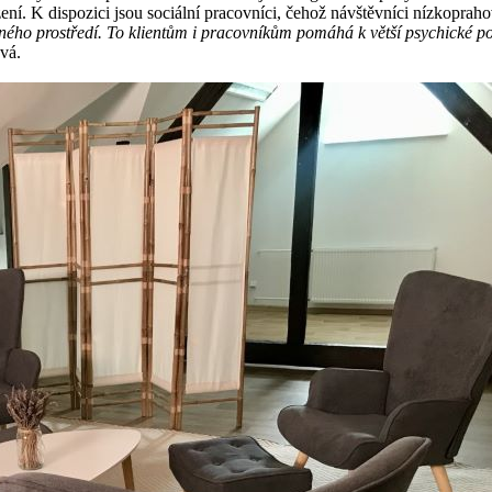
ní. K dispozici jsou sociální pracovníci, čehož návštěvníci nízkopraho
emného prostředí. To klientům i pracovníkům pomáhá k větší psychické p
vá.