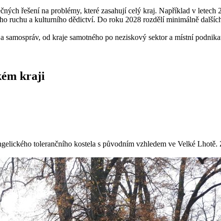
olečných řešení na problémy, které zasahují celý kraj. Například v let
ího ruchu a kulturního dědictví. Do roku 2028 rozdělí minimálně dalšíc
 a samospráv, od kraje samotného po neziskový sektor a místní podnikat
kém kraji
ického tolerančního kostela s původním vzhledem ve Velké Lhotě. Za