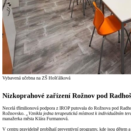
Vybavená učebna na ZŠ Hošťálková
Nízkoprahové zařízení Rožnov pod Radho
Necelá třímilionová podpora z IROP putovala do Rožnova pod Radho
Rožnovsko.
„Vznikla jedna terapeutická místnost k individuálním t
manažerka města Klára Furmanová.
V centru pravidelně probíhají preventivní programy, kde jsou dětem