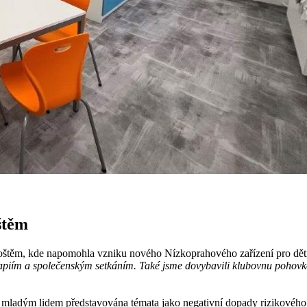
štěm
štěm, kde napomohla vzniku nového Nízkoprahového zařízení pro dět
erapiím a společenským setkáním. Také jsme dovybavili klubovnu pohovk
 a mladým lidem představována témata jako negativní dopady rizikové