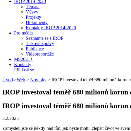
IROP 2014-2020
Témata
Výzvy
Projekty
Dokumenty
Kontakty IROP 2014-2020
Pro média
Seznamte se s IROP
Tiskové zprávy
Publikace
Videoreportáže
MS2021+
Kontakty
Přihlásit se
Úvod
>
Web
>
Novinky
>
IROP investoval téměř 680 milionů korun 
IROP investoval téměř 680 milionů korun 
IROP investoval téměř 680 milionů korun 
3.2.2025
Zamysleli jste se někdy nad tím, jak byste mohli zlepšit život ve sv