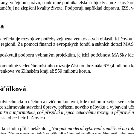
any, veřejnou správu, soukromé podnikatelské subjekty a neziskové orga
měřují na zlepšení kvality života. Podporují například dopravu, IZS, veř
va
reflektuje rozvojové potřeby zejména venkovských oblastí. Klíčovou roli
regionů. Za pomoci financí z evropských fondů a státních dotací MASk
o poskytují podporu vybraným projektům, jejichž potřebnost MASky iden
komunitně vedeného místního rozvoje částkou bezmála 679,4 milionu 
enkova ve Zlínském kraji až 559 milionů korun.
šťálková
polytechnickou učebnu a cvičnou kuchyni, kde mohou rozvíjet své tec
ace zahrnovala stavební úpravy, pořízení nového nábytku a vybavení uč
iku a informatiku, což přispívá k jejich celkovému rozvoji a přípravě 
osta obce Petr Laštovica.
e studiu příliš nelákalo.
„Naopak moderní vybavení zaměřené na robot
vica. Nové prostory také využívají zájmové spolky pro činnosti jako pr