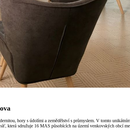
kova
dernitou, hory s údolími a zemědělství s průmyslem. V tomto unikátním 
u síť, která sdružuje 16 MAS působících na území venkovských obcí me