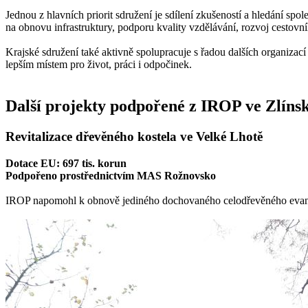
Jednou z hlavních priorit sdružení je sdílení zkušeností a hledání sp
na obnovu infrastruktury, podporu kvality vzdělávání, rozvoj cestovn
Krajské sdružení také aktivně spolupracuje s řadou dalších organizací
lepším místem pro život, práci i odpočinek.
Další projekty podpořené z IROP ve Zlíns
Revitalizace dřevěného kostela ve Velké Lhotě
Dotace EU: 697 tis. korun
Podpořeno prostřednictvím MAS Rožnovsko
IROP napomohl k obnově jediného dochovaného celodřevěného evangel