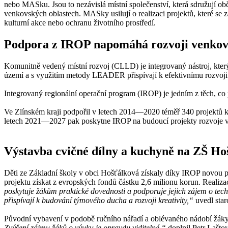
nebo MASku. Jsou to nezávislá místní společenství, která sdružují obč
venkovských oblastech. MASky usilují o realizaci projektů, které se za
kulturní akce nebo ochranu životního prostředí.
Podpora z IROP napomáhá rozvoji venko
Komunitně vedený místní rozvoj (CLLD) je integrovaný nástroj, který 
území a s využitím metody LEADER přispívají k efektivnímu rozvoji 
Integrovaný regionální operační program (IROP) je jedním z těch, c
Ve Zlínském kraji podpořil v letech 2014—2020 téměř 340 projektů 
letech 2021—2027 pak poskytne IROP na budoucí projekty rozvoje v
Výstavba cvičné dílny a kuchyně na ZŠ Ho
Děti ze Základní školy v obci Hošťálková získaly díky IROP novou 
projektu získat z evropských fondů částku 2,6 milionu korun. Realiz
poskytuje žákům praktické dovednosti a podporuje jejich zájem o techn
přispívají k budování týmového ducha a rozvoji kreativity,“
uvedl star
Původní vybavení v podobě ručního nářadí a oblévaného nádobí žáky k
Zvýšení zájmu žáků o výuku je opravdu viditelné,“
doplnil Petr Lašto