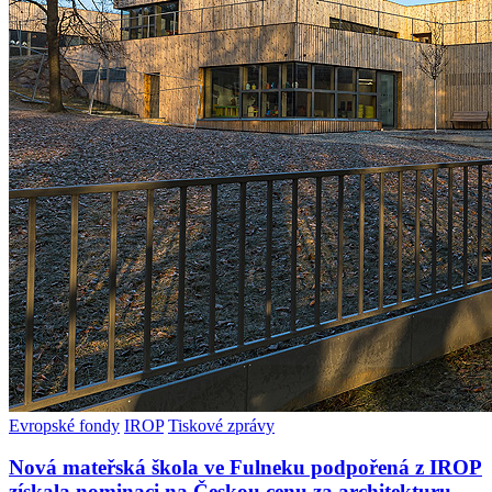
Evropské fondy
IROP
Tiskové zprávy
Nová mateřská škola ve Fulneku podpořená z IROP
získala nominaci na Českou cenu za architekturu