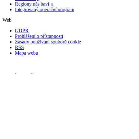
Regiony nás baví

Integrovaný operační program
Web
GDPR
Prohlášení o přístupnosti
Zásady používání souborů cookie
RSS
Mapa webu