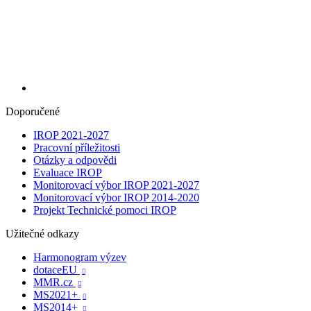
Doporučené
IROP 2021-2027
Pracovní příležitosti
Otázky a odpovědi
Evaluace IROP
Monitorovací výbor IROP 2021-2027
Monitorovací výbor IROP 2014-2020
Projekt Technické pomoci IROP
Užitečné odkazy
Harmonogram výzev
dotaceEU

MMR.cz

MS2021+

MS2014+
