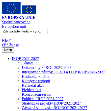
EVROPSKÁ UNIE
Spolufinancováno
Evropskou unií
Hledání
Přihlásit se
Menu
IROP 2021-2027
Témata
Dokumenty k IROP 2021-2027
Integrované nástroje CLLD a ITI v IROP 2021-2027
Hodnotící kritéria
Kategorie regionů
Kalendář akcí
Přehled akcí
Konzultační servis
Publicita IROP 2021-2027
Strategické projekty IROP 2021-2027
Závazná stanoviska ŘO IROP 2021-2027