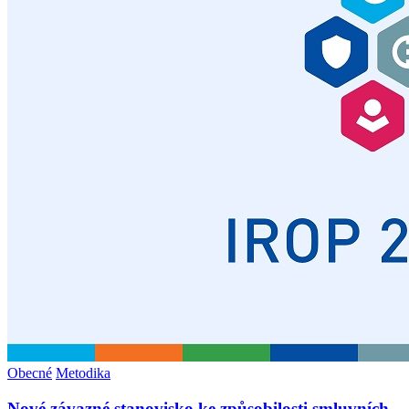
Obecné
Metodika
Nové závazné stanovisko ke způsobilosti smluvních