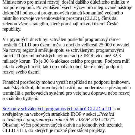
Ministerstvo pro místní rozvoj, dosáhl dalšího důležitého milníku v
podpoře regionů. Po vyhlášení všech výzev pro integrované nástroje
dokončil hodnocení programových rámců komunitně vedeného
místního rozvoje ve venkovském prostoru (CLLD), čímž dal
zelenou všem strategiím, které pomáhají rozvoji území České
republiky.
V uplynulých dnech byl schválen poslední programový rámec
nositelů CLLD pro území měst a obcí do velikosti 25 000 obyvatel.
Na rozvoj regionů směřuje spolu se schválenými programovými
rámci ITI (území městských aglomerací) z IROP více než 32,3
miliardy korun. To je 30 % alokace celého programu. Podpora míří
jak do velkých měst, tak i do malých obcí, které chtějí podpořit
rozvoj svého území.
Finanční prostředky mohou využít například na podporu knihoven,
mateřských škol, dobrovolných hasičů, na modernizace přestupních
terminálů a parkovacích systémů pro veřejnou dopravu nebo rozvoj
sociálního bydlení.
Seznamy schválených programových rámců CLLD a ITI
jsou
zveřejněny na webových stránkách IROP v sekci
„
Přehled
schválených programových rámců IN v IROP 2021-2027
“.
Obsahují výčet podporovaných aktivit na jednotlivých územích
CLLD a ITI, do kterých je možné předkládat projekty.