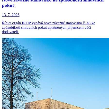
pokut
13. 7. 2026
Řídicí orgán IROP vydává nové závazné stanovisko č. 48 ke
způsobilosti smluvních pokut uplatněných příjemcem vůči
dodavateli.