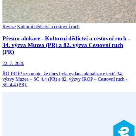
Revize
Kulturní dědictví a cestovní ruch
Přesun alokace - Kulturní dědictví a cestovní ruch -
34. výzva Muzea (PR) a 82. výzva Cestovní ruch
(PR)
22. 7. 2026
ŘO IROP oznamuje, že dnes byla vydána aktualizace textů 34.
výzvy Muzea – SC 4.4 (PR) a 82. výzvy IROP – Cestovní ruch -
SC 4.4 (PR).