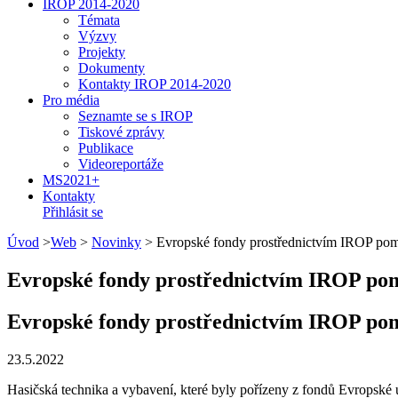
IROP 2014-2020
Témata
Výzvy
Projekty
Dokumenty
Kontakty IROP 2014-2020
Pro média
Seznamte se s IROP
Tiskové zprávy
Publikace
Videoreportáže
MS2021+
Kontakty
Přihlásit se
Úvod
>
Web
>
Novinky
>
Evropské fondy prostřednictvím IROP pomá
Evropské fondy prostřednictvím IROP pom
Evropské fondy prostřednictvím IROP pom
23.5.2022
Hasičská technika a vybavení, které byly pořízeny z fondů Evropsk