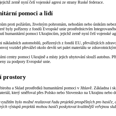
jichž země nyní čelí vojenské agresi ze strany Ruské federace.
itární pomoci a lidí
ásahům proti požárům, živelným pohromám, nehodám nebo únikům nebezpe
které byly pořízeny z fondů Evropské unie prostřednictvím Integrovan
í humanitární pomoci Ukrajincům, jejichž země nyní čelí vojenské agr
 nákladních automobilů, pořízených z fondů EU, převážejících zdravotn
Konvoj vozidel převážel okolo devíti set palet materiálu se zdravotnick
i centry pomoci Ukrajině a místy jejich ubytování slouží autobus. Při
zeny za podpory Evropské unie.
í prostory
Zbirohu a Sklad prostředků humanitární pomoci v Jihlavě. Základna i s
 materiál, který směřoval přes Polsko nebo Slovensko na Ukrajinu nebo 
 využitím bylo možné realizovat řadu projektů prospěšných pro hasiče,
ých výstupů projektů mohou hasiči poskytovat kvalitnější veřejnou slu