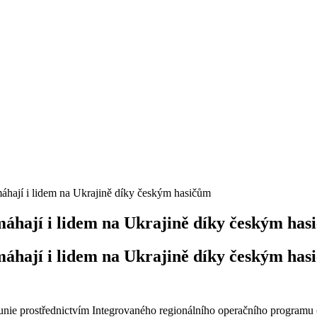
hají i lidem na Ukrajině díky českým hasičům
áhají i lidem na Ukrajině díky českým has
áhají i lidem na Ukrajině díky českým has
é unie prostřednictvím Integrovaného regionálního operačního program