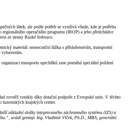
čných látek, ale podle potřeb se využívá všude, kde je potřeba
ého regionálního operačního programu (IROP) a jeho předchůdce
esi ze strany Ruské federace.
ický materiál: nemocniční lůžka s příslušenstvím, transportní
ým vybavením.
 organizaci transportu uprchlíků zase pomáhá speciální požární
klad rovněž vznikly díky dotační podpoře z Evropské unie. V těchto
do tuzemských krajských center.
 další základní složky integrovaného záchranného systému (IZS) a
žbu.“, uvádí genmjr. Ing. Vladimír Vlček, Ph.D., MBA, generální