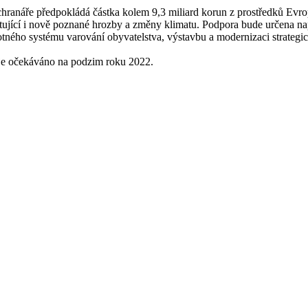
hranáře předpokládá částka kolem 9,3 miliard korun z prostředků Evro
tující i nově poznané hrozby a změny klimatu. Podpora bude určena na
otného systému varování obyvatelstva, výstavbu a modernizaci strate
je očekáváno na podzim roku 2022.