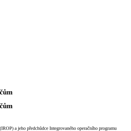
ičům
ičům
u (IROP) a jeho předchůdce Integrovaného operačního programu