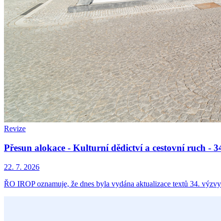
Revize
Přesun alokace - Kulturní dědictví a cestovní ruch -
22. 7. 2026
ŘO IROP oznamuje, že dnes byla vydána aktualizace textů 34. výzvy