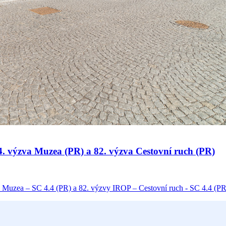
 34. výzva Muzea (PR) a 82. výzva Cestovní ruch (PR)
 Muzea – SC 4.4 (PR) a 82. výzvy IROP – Cestovní ruch - SC 4.4 (PR