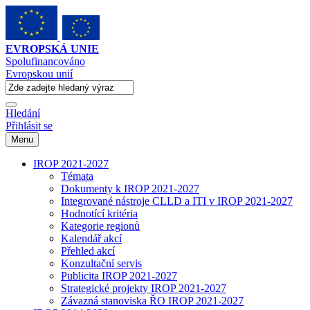
EVROPSKÁ UNIE
Spolufinancováno
Evropskou unií
Hledání
Přihlásit se
Menu
IROP 2021-2027
Témata
Dokumenty k IROP 2021-2027
Integrované nástroje CLLD a ITI v IROP 2021-2027
Hodnotící kritéria
Kategorie regionů
Kalendář akcí
Přehled akcí
Konzultační servis
Publicita IROP 2021-2027
Strategické projekty IROP 2021-2027
Závazná stanoviska ŘO IROP 2021-2027