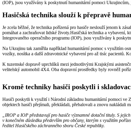
(IOP), jsou využívány k poskytnutí humanitární pomoci Ukrajincům, je
Hasičská technika slouží k přepravě human
Je zcela běžné, že technika pořízená pro hasiče neslouží jenom k z
pomáhat a zachraňovat lidské životy.Hasičská technika a vybavení, 
Integrovaného operačního programu (IOP), jsou využívány k poskytnut
Na Ukrajinu tak zamířila například humanitární pomoc s využitím osmi
vozíky, nosítka a další zdravotnické vybavení pro až tisíc pacientů. 
K tuzemské dopravě uprchlíků mezi jednotlivými Krajskými asistenčním
velitelský automobil 4X4. Oba dopravní prostředky byly rovněž poří
Kromě techniky hasiči poskytli i skladovac
Hasiči poskytli k využití i Národní základnu humanitární pomoci ve 
objektech hasiči přejímali, překládali, přebalovali a znovu nakládali
„IROP a IOP představují pro hasiče významné dotační tituly. S jejich
v konečném důsledku především pro občany, kterým s využitím pořízen
ředitel Hasičského záchranného sboru České republiky.