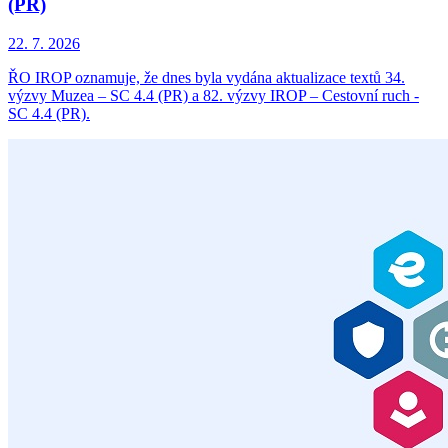
(PR)
22. 7. 2026
ŘO IROP oznamuje, že dnes byla vydána aktualizace textů 34.
výzvy Muzea – SC 4.4 (PR) a 82. výzvy IROP – Cestovní ruch -
SC 4.4 (PR).