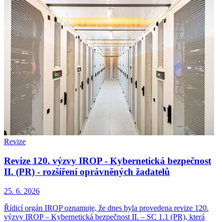
Revize
Revize 120. výzvy IROP - Kybernetická bezpečnost
II. (PR) - rozšíření oprávněných žadatelů
25. 6. 2026
Řídicí orgán IROP oznamuje, že dnes byla provedena revize 120.
výzvy IROP – Kybernetická bezpečnost II. – SC 1.1 (PR), která