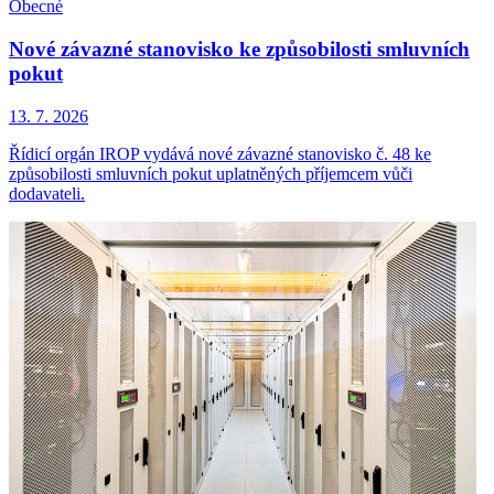
Obecné
Nové závazné stanovisko ke způsobilosti smluvních
pokut
13. 7. 2026
Řídicí orgán IROP vydává nové závazné stanovisko č. 48 ke
způsobilosti smluvních pokut uplatněných příjemcem vůči
dodavateli.