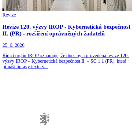
Revize
Revize 120. výzvy IROP - Kybernetická bezpečnost
II. (PR) - rozšíření oprávněných žadatelů
25. 6. 2026
Řídicí orgán IROP oznamuje, že dnes byla provedena revize 120.
výzvy IROP – Kybernetická bezpečnost II. – SC 1.1 (PR), která
přináší úpravy textu v...