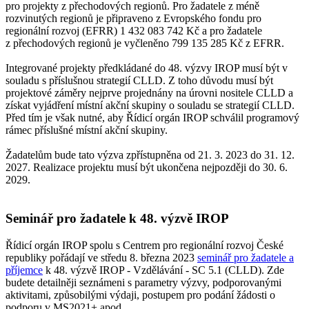
pro projekty z přechodových regionů. Pro žadatele z méně
rozvinutých regionů je připraveno z Evropského fondu pro
regionální rozvoj (EFRR) 1 432 083 742 Kč a pro žadatele
z přechodových regionů je vyčleněno 799 135 285 Kč z EFRR.
Integrované projekty předkládané do 48. výzvy IROP musí být v
souladu s příslušnou strategií CLLD. Z toho důvodu musí být
projektové záměry nejprve projednány na úrovni nositele CLLD a
získat vyjádření místní akční skupiny o souladu se strategií CLLD.
Před tím je však nutné, aby Řídicí orgán IROP schválil programový
rámec příslušné místní akční skupiny.
Žadatelům bude tato výzva zpřístupněna od 21. 3. 2023 do 31. 12.
2027. Realizace projektu musí být ukončena nejpozději do 30. 6.
2029.
Seminář pro žadatele k 48. výzvě IROP
Řídicí orgán IROP spolu s Centrem pro regionální rozvoj České
republiky pořádají ve středu 8. března 2023
seminář pro žadatele a
příjemce
k 48. výzvě IROP - Vzdělávání - SC 5.1 (CLLD). Zde
budete detailněji seznámeni s parametry výzvy, podporovanými
aktivitami, způsobilými výdaji, postupem pro podání žádosti o
podporu v MS2021+ apod.