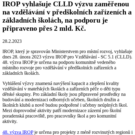
IROP vyhlašuje CLLD výzvu zaměřenou
na vzdělávání v předškolních zařízeních a
základních školách, na podporu je
připraveno přes 2 mld. Kč.
28.2.2023
IROP, který je spravován Ministerstvem pro místní rozvoj, vyhlašuje
dnes 28. února 2023 výzvu IROP pro Vzdělávání - SC 5.1 (CLLD).
48. výzva IROP je určena na podporu komunitně vedeného
místního rozvoje pro vzdělávání v předškolních zařízeních a
základních školách.
Vyhlášení výzvy znamená navýšení kapacit a zlepšení kvality
vzdělávání v mateřských školách a zařízeních péče o děti typu
dětské skupiny. Pro základní školy jsou připravené prostředky na
budování a modernizaci odborných učeben, školních družin a
školních klubů a nově budou podpořené i učebny neúplných škol.
Mezi doprovodné aktivity patří modernizace zázemí pro školní
poradenská pracoviště, pro pracovníky škol a pro komunitní
aktivity.
48. výzva IROP
je určena pro projekty z méně rozvinutých regionů i