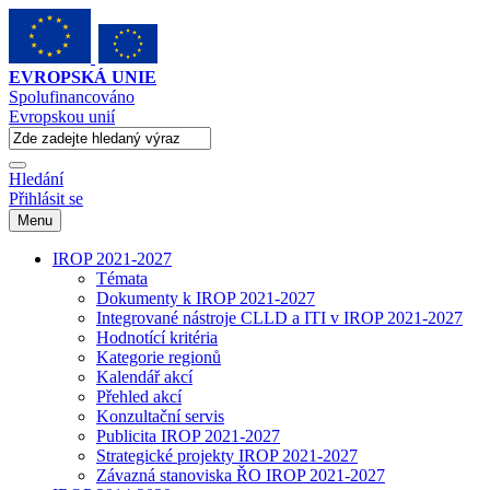
EVROPSKÁ UNIE
Spolufinancováno
Evropskou unií
Hledání
Přihlásit se
Menu
IROP 2021-2027
Témata
Dokumenty k IROP 2021-2027
Integrované nástroje CLLD a ITI v IROP 2021-2027
Hodnotící kritéria
Kategorie regionů
Kalendář akcí
Přehled akcí
Konzultační servis
Publicita IROP 2021-2027
Strategické projekty IROP 2021-2027
Závazná stanoviska ŘO IROP 2021-2027