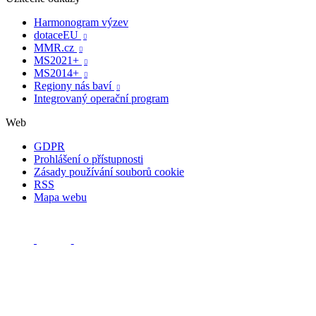
Harmonogram výzev
dotaceEU

MMR.cz

MS2021+

MS2014+

Regiony nás baví

Integrovaný operační program
Web
GDPR
Prohlášení o přístupnosti
Zásady používání souborů cookie
RSS
Mapa webu