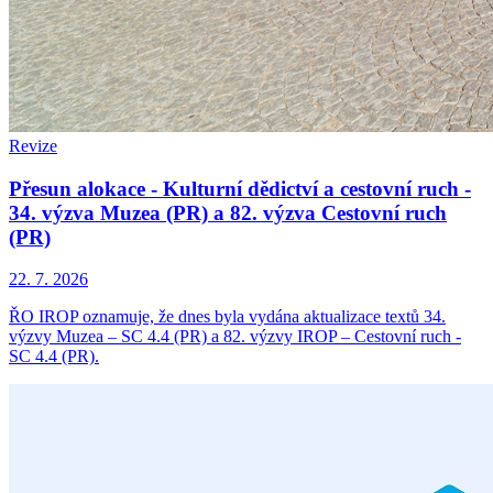
Revize
Přesun alokace - Kulturní dědictví a cestovní ruch -
34. výzva Muzea (PR) a 82. výzva Cestovní ruch
(PR)
22. 7. 2026
ŘO IROP oznamuje, že dnes byla vydána aktualizace textů 34.
výzvy Muzea – SC 4.4 (PR) a 82. výzvy IROP – Cestovní ruch -
SC 4.4 (PR).