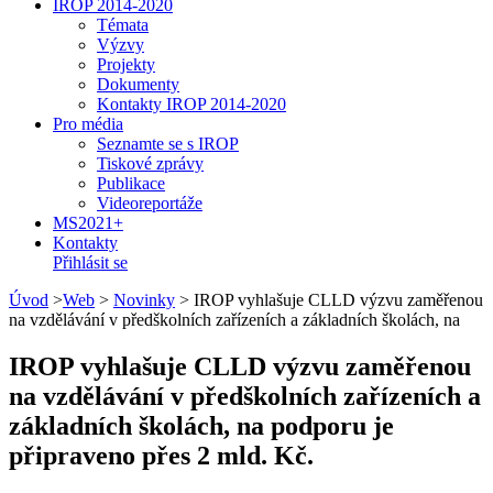
IROP 2014-2020
Témata
Výzvy
Projekty
Dokumenty
Kontakty IROP 2014-2020
Pro média
Seznamte se s IROP
Tiskové zprávy
Publikace
Videoreportáže
MS2021+
Kontakty
Přihlásit se
Úvod
>
Web
>
Novinky
>
IROP vyhlašuje CLLD výzvu zaměřenou
na vzdělávání v předškolních zařízeních a základních školách, na
IROP vyhlašuje CLLD výzvu zaměřenou
na vzdělávání v předškolních zařízeních a
základních školách, na podporu je
připraveno přes 2 mld. Kč.