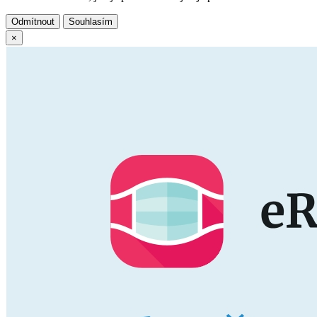
Odmítnout
Souhlasím
×