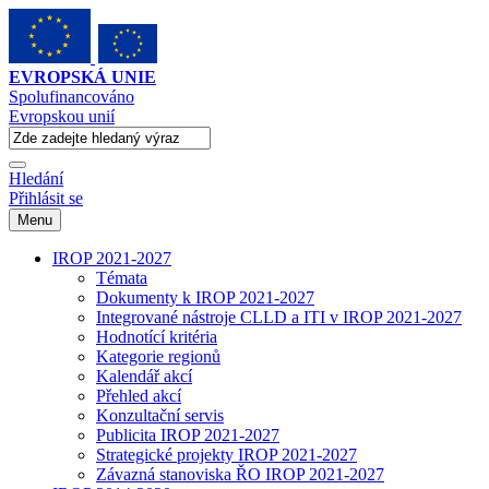
EVROPSKÁ UNIE
Spolufinancováno
Evropskou unií
Hledání
Přihlásit se
Menu
IROP 2021-2027
Témata
Dokumenty k IROP 2021-2027
Integrované nástroje CLLD a ITI v IROP 2021-2027
Hodnotící kritéria
Kategorie regionů
Kalendář akcí
Přehled akcí
Konzultační servis
Publicita IROP 2021-2027
Strategické projekty IROP 2021-2027
Závazná stanoviska ŘO IROP 2021-2027