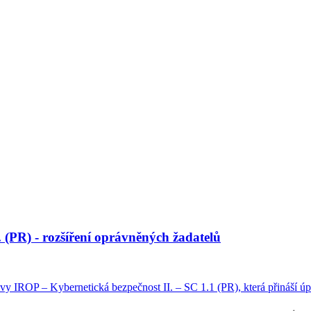
 (PR) - rozšíření oprávněných žadatelů
y IROP – Kybernetická bezpečnost II. – SC 1.1 (PR), která přináší úpr