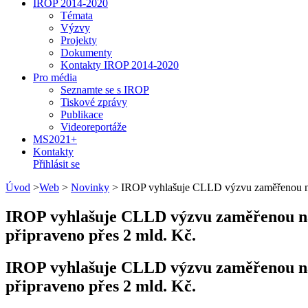
IROP 2014-2020
Témata
Výzvy
Projekty
Dokumenty
Kontakty IROP 2014-2020
Pro média
Seznamte se s IROP
Tiskové zprávy
Publikace
Videoreportáže
MS2021+
Kontakty
Přihlásit se
Úvod
>
Web
>
Novinky
>
IROP vyhlašuje CLLD výzvu zaměřenou na v
IROP vyhlašuje CLLD výzvu zaměřenou na v
připraveno přes 2 mld. Kč.
IROP vyhlašuje CLLD výzvu zaměřenou na v
připraveno přes 2 mld. Kč.