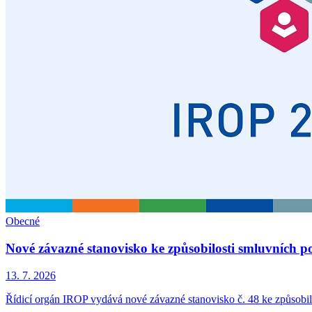
Obecné
Nové závazné stanovisko ke způsobilosti smluvních p
13. 7. 2026
Řídicí orgán IROP vydává nové závazné stanovisko č. 48 ke způsobil