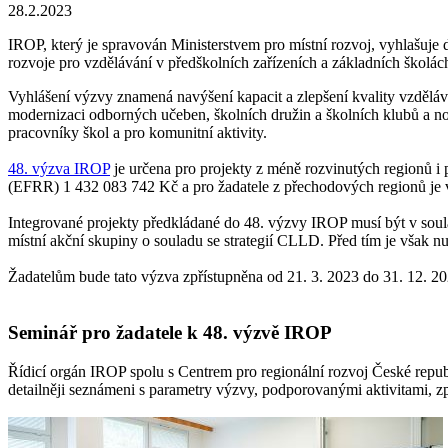
28.2.2023
IROP, který je spravován Ministerstvem pro místní rozvoj, vyhlašu
rozvoje pro vzdělávání v předškolních zařízeních a základních školác
Vyhlášení výzvy znamená navýšení kapacit a zlepšení kvality vzdělává
modernizaci odborných učeben, školních družin a školních klubů a n
pracovníky škol a pro komunitní aktivity.
48. výzva IROP
je určena pro projekty z méně rozvinutých regionů i 
(EFRR) 1 432 083 742 Kč a pro žadatele z přechodových regionů j
Integrované projekty předkládané do 48. výzvy IROP musí být v soul
místní akční skupiny o souladu se strategií CLLD. Před tím je však n
Žadatelům bude tato výzva zpřístupněna od 21. 3. 2023 do 31. 12. 20
Seminář pro žadatele k 48. výzvě IROP
Řídicí orgán IROP spolu s Centrem pro regionální rozvoj České repub
detailněji seznámeni s parametry výzvy, podporovanými aktivitami, 