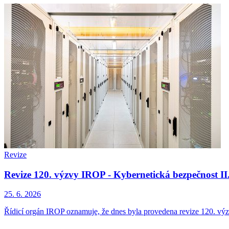
Revize
Revize 120. výzvy IROP - Kybernetická bezpečnost II.
25. 6. 2026
Řídicí orgán IROP oznamuje, že dnes byla provedena revize 120. výzv