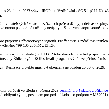
je dnes 28. února 2023 výzvu IROP pro Vzdělávání - SC 5.1 (CLLD). 4
h.
ní v mateřských školách a zařízeních péče o děti typu dětské skupiny.
ově budou podpořené i učebny neúplných škol. Mezi doprovodné aktivit
pro projekty z přechodových regionů. Pro žadatele z méně rozvinutých 
e vyčleněno 799 135 285 Kč z EFRR.
adu s příslušnou strategií CLLD. Z toho důvodu musí být projektové z
utné, aby Řídicí orgán IROP schválil programový rámec příslušné místn
27. Realizace projektu musí být ukončena nejpozději do 30. 6. 2029.
liky pořádají ve středu 8. března 2023
seminář pro žadatele a příjemce
způsobilými výdaji, postupem pro podání žádosti o podporu v MS2021+