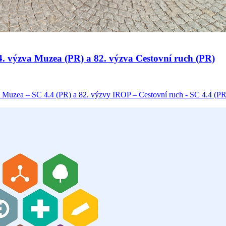
 34. výzva Muzea (PR) a 82. výzva Cestovní ruch (PR)
 Muzea – SC 4.4 (PR) a 82. výzvy IROP – Cestovní ruch - SC 4.4 (PR