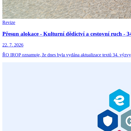
Revize
Přesun alokace - Kulturní dědictví a cestovní ruch -
22. 7. 2026
ŘO IROP oznamuje, že dnes byla vydána aktualizace textů 34. výzvy