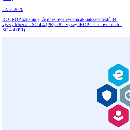
22. 7. 2026
ŘO IROP oznamuje, že dnes byla vydána aktualizace textů 34.
výzvy Muzea – SC 4.4 (PR) a 82. výzvy IROP – Cestovní ruch -
SC 4.4 (PR).