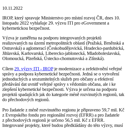
10.11.2022
IROP, který spravuje Ministerstvo pro místní rozvoj ČR, dnes 10.
listopadu 2022 vyhlašuje 29. výzvu ITI pro eGovernment a
kybernetickou bezpečnost.
Výzva je zaměřena na podporu integrovaných projektů
realizovaných na území metropolitních oblastí (Pražská, Brněnská a
Ostravská) a aglomerací (Českobudějovická, Hradecko-pardubická,
Jihlavská, Karlovarská, Liberecko-jablonecká, Mladoboleslavská,
Olomoucká, Plzeňská, Ústecko-chomutovská a Zlínská).
Cílem
29. výzvy ITI - IROP
je modernizace a zefektivnění veřejné
správy a podpora kybernetické bezpečnosti. Jedná se o vytvoření
jednoduchých a srozumitelných služeb pro občany a efektivní
předávání dat uvnitř veřejné správy s vědomím občana, ale i ke
zlepšení kybernetické bezpečnosti. Výzva je určena na podporu
projektů spadajících jak do kategorie méně rozvinutých regionů, tak
do přechodových regionů.
Pro žadatele z méně rozvinutého regionu je připraveno 59,7 mil. Kč
z Evropského fondu pro regionální rozvoj (EFRR) a pro žadatele
z přechodových regionů je určeno 56,5 mil. Kč z EFRR.
Integrované projekty, které budou předkládány do této výzvy, musí