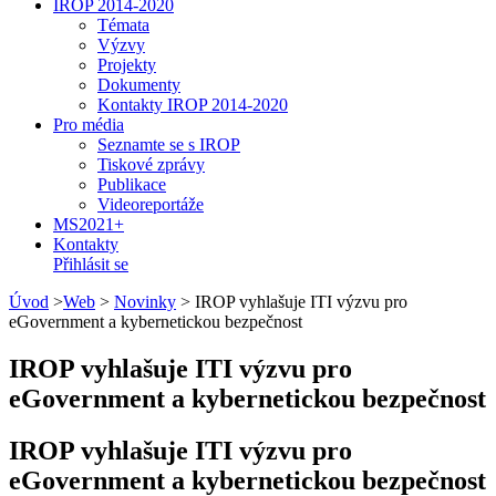
IROP 2014-2020
Témata
Výzvy
Projekty
Dokumenty
Kontakty IROP 2014-2020
Pro média
Seznamte se s IROP
Tiskové zprávy
Publikace
Videoreportáže
MS2021+
Kontakty
Přihlásit se
Úvod
>
Web
>
Novinky
>
IROP vyhlašuje ITI výzvu pro
eGovernment a kybernetickou bezpečnost
IROP vyhlašuje ITI výzvu pro
eGovernment a kybernetickou bezpečnost
IROP vyhlašuje ITI výzvu pro
eGovernment a kybernetickou bezpečnost