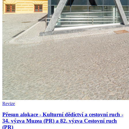
Revize
Přesun alokace - Kulturní dědictví a cestovní ruch -
34. výzva Muzea (PR) a 82. výzva Cestovní ruch
(PR)