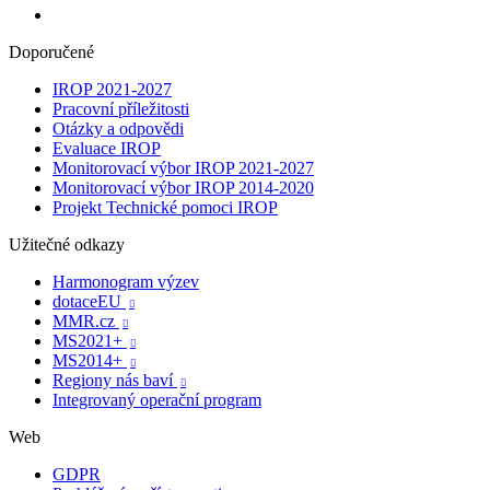
Doporučené
IROP 2021-2027
Pracovní příležitosti
Otázky a odpovědi
Evaluace IROP
Monitorovací výbor IROP 2021-2027
Monitorovací výbor IROP 2014-2020
Projekt Technické pomoci IROP
Užitečné odkazy
Harmonogram výzev
dotaceEU

MMR.cz

MS2021+

MS2014+

Regiony nás baví

Integrovaný operační program
Web
GDPR