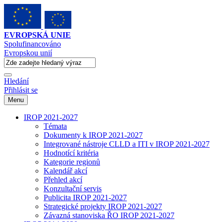
EVROPSKÁ UNIE
Spolufinancováno
Evropskou unií
Hledání
Přihlásit se
Menu
IROP 2021-2027
Témata
Dokumenty k IROP 2021-2027
Integrované nástroje CLLD a ITI v IROP 2021-2027
Hodnotící kritéria
Kategorie regionů
Kalendář akcí
Přehled akcí
Konzultační servis
Publicita IROP 2021-2027
Strategické projekty IROP 2021-2027
Závazná stanoviska ŘO IROP 2021-2027