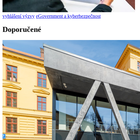
vyhlášení výzvy
eGovernment a kyberbezpečnost
Doporučené