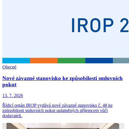
Obecné
Nové závazné stanovisko ke způsobilosti smluvních
pokut
13. 7. 2026
Řídicí orgán IROP vydává nové závazné stanovisko č. 48 ke
způsobilosti smluvních pokut uplatněných příjemcem vůči
dodavateli.