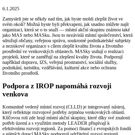
6.1.2025
Zamysleli jste se někdy nad tím, jak byste mohli zlepšit život ve
svém okolí? Možná byste byli překvapeni, jak snadno můžete najít
organizaci, která se o to snaží — místní akční skupinu známou také
jako MAS nebo MASku. Jsou to nezávislá místní společenství, která
sdružují občany, veřejnou správu, soukromé podnikatelské subjekty
a neziskové organizace s cílem zlepšit kvalitu života a životního
prostřední ve venkovských oblastech. MASky usilují o realizaci
projektů, které se zaměřují na zlepšení kvality života. Podporují
například dopravu, IZS, veřejná prostranství, sociální služby,
podnikání, turistiku, vzdělávání, kulturní akce nebo ochranu
životního prostředí.
Podpora z IROP napomáhá rozvoji
venkova
Komunitně vedený místní rozvoj (CLLD) je integrovaný nástroj,
který reflektuje rozvojové potřeby zejména venkovských oblastí.
Klíčovou roli zde hrají místní akční skupiny, které díky své znalosti
potřeb území a s využitím metody LEADER přispívají k
efektivnímu rozvoji regionů. Za pomoci financí z evropských fondů
a státních dotací MASky podporují udržitelný rozvoj regionů.