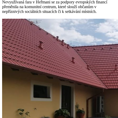
Nevyužívaná fara v Heřmani se za podpory evropských financí
přeměnila na komunitní centrum, které slouží občanům v
nepříznivých sociálních situacích či k setkávání místních.