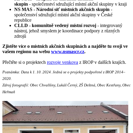
skupin
- společenství sdružující místní akční skupiny v kraji
NS MAS - Národní síť místních akčních skupin
-
společenství sdružující místní akční skupiny v České
republice
CLLD - komunitně vedený místní rozvoj
- integrovaný
nástroj, jehož smyslem je koordinace podpory z různých
zdrojů
Zjistěte více o místních akčních skupinách a najděte tu svoji ve
vašem regionu na webu
www.nsmascr.cz
.
Přečtěte si o projektech
rozvoje venkova
z IROP v dalších krajích.
Poznámka: Data k 1. 10. 2024. Jedná se o projekty podpořené z IROP 2014–
2020.
Zdroj fotografií: Obec Chvalšiny, Lukáš Černý, ZŠ Deštná, Obec Kestřany, Obec
Heřmaň