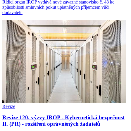
Řídicí orgán IROP vydává nové závazné stanovisko č. 48 ke
způsobilosti smluvních pokut uplatněných příjemcem vůči
dodavateli.
Revize
Revize 120. výzvy IROP - Kybernetická bezpečnost
II. (PR) - rozšíření oprávněných žadatelů