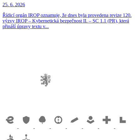
25. 6. 2026
Řídicí orgán IROP oznamuje, že dnes byla provedena revize 120.
výzvy IROP – Kybernetická bezpečnost II. – SC 1.1 (PR), která
přináší úpravy textu v...