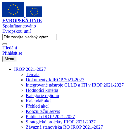
EVROPSKÁ UNIE
Spolufinancováno
Evropskou unií
Hledání
Přihlásit se
Menu
IROP 2021-2027
Témata
Dokumenty k IROP 2021-2027
Integrované nástroje CLLD a ITI v IROP 2021-2027
Hodnotící kritéria
Kategorie regionů
Kalendář akcí
Přehled akcí
Konzultační servis
Publicita IROP 2021-2027
Strategické projekty IROP 2021-2027
Závazná stanoviska ŘO IROP 2021-2027