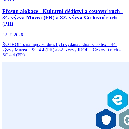
Přesun alokace - Kulturní dědictví a cestovní ruch -
34. výzva Muzea (PR) a 82. výzva Cestovní ruch
(PR)
22. 7. 2026
ŘO IROP oznamuje, že dnes byla vydána aktualizace textů 34.
výzvy Muzea – SC 4.4 (PR) a 82. výzvy IROP – Cestovní ruch -
SC 4.4 (PR).