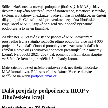
Sdílení zkušeností a rozvoj spolupráce jihočeských MAS je hlavním
úkolem Krajského sdružení. Pořádá konference, tematické semináře,
školení, workshopy či exkurze, vydává i vlastní publikace, nejčastěji
díky podpoře Celostátní sítě pro venkov a zejména Jihočeského
kraje, který MAS i Krajské sdružení dlouhodobě významně
podporuje, a to nejen finančně.
Za více než 20 let své existence jihočeské MAS dotacemi z
prostředků EU a státního rozpočtu přímo podpořily více než 4 000
projektů. Svou další činností pomohly s realizací stovek dalších
záměrů a projektů (s celkovou hodnotou přesahující již 2 miliardy
korun). Na období 2021–2027 pak pomohou místní akční skupiny
ve Středočeském kraji rozdělit 1,5 miliardy korun.
Máte zájem o rozvoj našeho venkova? Pak neváhejte jihočeské
MAS kontaktovat. Rádi se s vámi setkáme. Více se dozvíte
například na webu
podporajcmas.cz
.
Další projekty podpořené z IROP v
Jihočeském kraji
Nové učebny na ZŠ Deštná