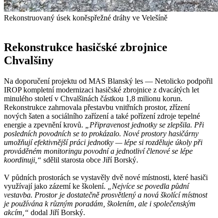
Rekonstruovaný úsek koněspřežné dráhy ve Velešíně
Rekonstrukce hasičské zbrojnice
Chvalšiny
Na doporučení projektu od MAS Blanský les — Netolicko podpořil
IROP kompletní modernizaci hasičské zbrojnice z dvacátých let
minulého století v Chvalšinách částkou 1,8 milionu korun.
Rekonstrukce zahrnovala přestavbu vnitřních prostor, zřízení
nových šaten a sociálního zařízení a také pořízení zdroje tepelné
energie a zpevnění krovů.
„Připravenost jednotky se zlepšila. Při
posledních povodních se to prokázalo. Nové prostory hasičárny
umožňují efektivnější práci jednotky — lépe si rozděluje úkoly při
prováděném monitoringu povodní a jednotliví členové se lépe
koordinuji,“
sdělil starosta obce Jiří Borský.
V půdních prostorách se vystavěly dvě nové místnosti, které hasiči
využívají jako zázemí ke školení.
„Nejvíce se povedla půdní
vestavba. Prostor je dostatečně prosvětlený a nová školící místnost
je používána k různým poradám, školením, ale i společenským
akcím,“
dodal Jiří Borský.