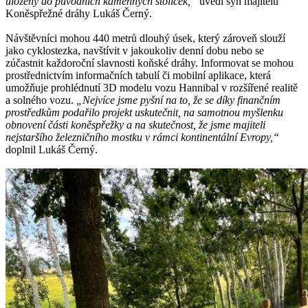
uloženy do původních kamenných stoliček,“
uvedl syn majitelů
Koněspřežné dráhy Lukáš Černý.
Návštěvníci mohou 440 metrů dlouhý úsek, který zároveň slouží
jako cyklostezka, navštívit v jakoukoliv denní dobu nebo se
zúčastnit každoroční slavnosti koňské dráhy. Informovat se mohou
prostřednictvím informačních tabulí či mobilní aplikace, která
umožňuje prohlédnutí 3D modelu vozu Hannibal v rozšířené realitě
a solného vozu.
„Nejvíce jsme pyšní na to, že se díky finančním
prostředkům podařilo projekt uskutečnit, na samotnou myšlenku
obnovení části koněspřežky a na skutečnost, že jsme majiteli
nejstaršího železničního mostku v rámci kontinentální Evropy,“
doplnil Lukáš Černý.