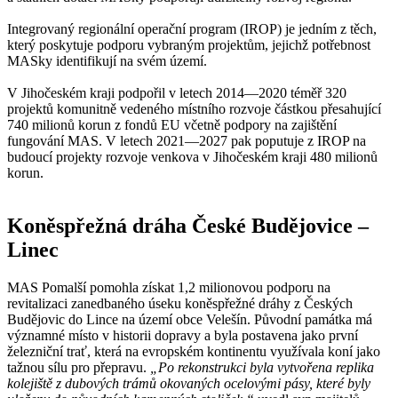
Integrovaný regionální operační program (IROP) je jedním z těch,
který poskytuje podporu vybraným projektům, jejichž potřebnost
MASky identifikují na svém území.
V Jihočeském kraji podpořil v letech 2014—2020 téměř 320
projektů komunitně vedeného místního rozvoje částkou přesahující
740 milionů korun z fondů EU včetně podpory na zajištění
fungování MAS. V letech 2021—2027 pak poputuje z IROP na
budoucí projekty rozvoje venkova v Jihočeském kraji 480 milionů
korun.
Koněspřežná dráha České Budějovice –
Linec
MAS Pomalší pomohla získat 1,2 milionovou podporu na
revitalizaci zanedbaného úseku koněspřežné dráhy z Českých
Budějovic do Lince na území obce Velešín. Původní památka má
významné místo v historii dopravy a byla postavena jako první
železniční trať, která na evropském kontinentu využívala koní jako
tažnou sílu pro přepravu.
„Po rekonstrukci byla vytvořena replika
kolejiště z dubových trámů okovaných ocelovými pásy, které byly