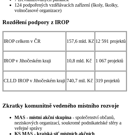
124 podpořených vzdělávacích zařízení (školy, školky,
volnočasové organizace)
Rozdělení podpory z IROP
IROP celkem v ČR
157,6 mld. Kč
12 591 projektů
IROP v Jihočeském kraji
10,8 mld. Kč
1 067 projektů
CLLD IROP v Jihočeském kraji
740,7 mil. Kč
319 projektů
Zkratky komunitně vedeného místního rozvoje
MAS - místní akční skupina
- společenství občanů,
neziskových organizací, soukromé podnikatelské sféry a
veřejné správy
KS MAS - krajská síť místních akčních