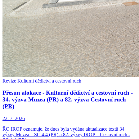
Revize
Kulturní dědictví a cestovní ruch
Přesun alokace - Kulturní dědictví a cestovní ruch -
34. výzva Muzea (PR) a 82. výzva Cestovní ruch
(PR)
22. 7. 2026
ŘO IROP oznamuje, že dnes byla vydána aktualizace textů 34.
výzvy Muzea – SC 4.4 (PR) a 82. výzvy IROP – Cestovní ruch -