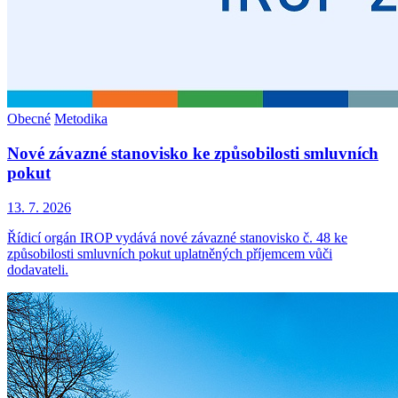
Obecné
Metodika
Nové závazné stanovisko ke způsobilosti smluvních
pokut
13. 7. 2026
Řídicí orgán IROP vydává nové závazné stanovisko č. 48 ke
způsobilosti smluvních pokut uplatněných příjemcem vůči
dodavateli.