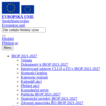
EVROPSKÁ UNIE
Spolufinancováno
Evropskou unií
Hledání
Přihlásit se
Menu
IROP 2021-2027
Témata
Dokumenty k IROP 2021-2027
Integrované nástroje CLLD a ITI v IROP 2021-2027
Hodnotící kritéria
Kategorie regionů
Kalendář akcí
Přehled akcí
Konzultační servis
Publicita IROP 2021-2027
Strategické projekty IROP 2021-2027
Závazná stanoviska ŘO IROP 2021-2027