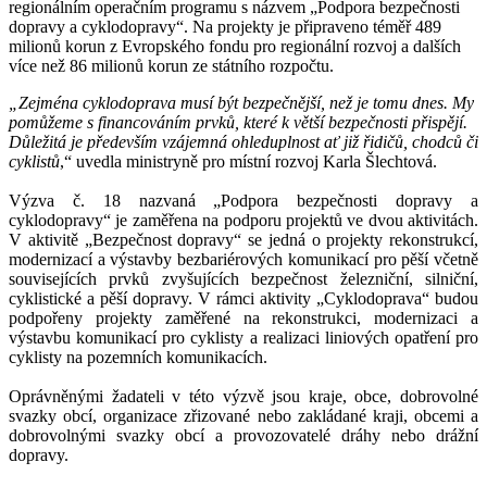
regionálním operačním programu s názvem „Podpora bezpečnosti
dopravy a cyklodopravy“. Na projekty je připraveno téměř 489
milionů korun z Evropského fondu pro regionální rozvoj a dalších
více než 86 milionů korun ze státního rozpočtu.
„Zejména cyklodoprava musí být bezpečnější, než je tomu dnes. My
pomůžeme s financováním prvků, které k větší bezpečnosti přispějí.
Důležitá je především vzájemná ohleduplnost ať již řidičů, chodců či
cyklistů
,“ uvedla ministryně pro místní rozvoj Karla Šlechtová.
Výzva č. 18 nazvaná „Podpora bezpečnosti dopravy a
cyklodopravy“ je zaměřena na podporu projektů ve dvou aktivitách.
V aktivitě „Bezpečnost dopravy“ se jedná o projekty rekonstrukcí,
modernizací a výstavby bezbariérových komunikací pro pěší včetně
souvisejících prvků zvyšujících bezpečnost železniční, silniční,
cyklistické a pěší dopravy. V rámci aktivity „Cyklodoprava“ budou
podpořeny projekty zaměřené na rekonstrukci, modernizaci a
výstavbu komunikací pro cyklisty a realizaci liniových opatření pro
cyklisty na pozemních komunikacích.
Oprávněnými žadateli v této výzvě jsou kraje, obce, dobrovolné
svazky obcí, organizace zřizované nebo zakládané kraji, obcemi a
dobrovolnými svazky obcí a provozovatelé dráhy nebo drážní
dopravy.