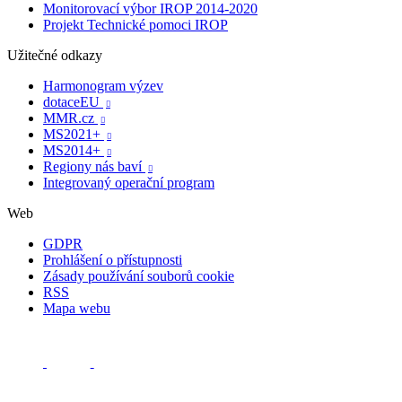
Monitorovací výbor IROP 2014-2020
Projekt Technické pomoci IROP
Užitečné odkazy
Harmonogram výzev
dotaceEU

MMR.cz

MS2021+

MS2014+

Regiony nás baví

Integrovaný operační program
Web
GDPR
Prohlášení o přístupnosti
Zásady používání souborů cookie
RSS
Mapa webu