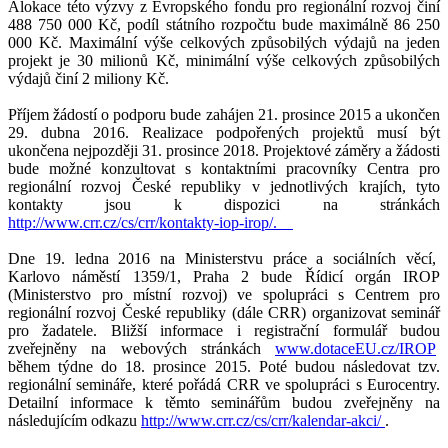
Alokace této výzvy z Evropského fondu pro regionální rozvoj činí
488 750 000 Kč, podíl státního rozpočtu bude maximálně 86 250
000 Kč. Maximální výše celkových způsobilých výdajů na jeden
projekt je 30 milionů Kč, minimální výše celkových způsobilých
výdajů činí 2 miliony Kč.
Příjem žádostí o podporu bude zahájen 21. prosince 2015 a ukončen
29. dubna 2016. Realizace podpořených projektů musí být
ukončena nejpozději 31. prosince 2018. Projektové záměry a žádosti
bude možné konzultovat s kontaktními pracovníky Centra pro
regionální rozvoj České republiky v jednotlivých krajích, tyto
kontakty jsou k dispozici na stránkách
http://www.crr.cz/cs/crr/kontakty-iop-irop/.
Dne 19. ledna 2016 na Ministerstvu práce a sociálních věcí,
Karlovo náměstí 1359/1, Praha 2 bude Řídicí orgán IROP
(Ministerstvo pro místní rozvoj) ve spolupráci s Centrem pro
regionální rozvoj České republiky (dále CRR) organizovat seminář
pro žadatele. Bližší informace i registrační formulář budou
zveřejněny na webových stránkách
www.dotaceEU.cz/IROP
během týdne do 18. prosince 2015. Poté budou následovat tzv.
regionální semináře, které pořádá CRR ve spolupráci s Eurocentry.
Detailní informace k těmto seminářům budou zveřejněny na
následujícím odkazu
http://www.crr.cz/cs/crr/kalendar-akci/
.