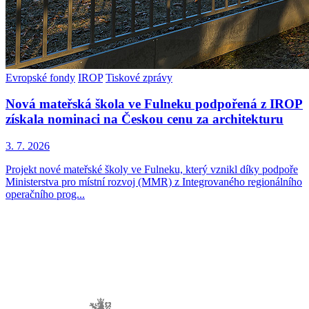
Evropské fondy
IROP
Tiskové zprávy
Nová mateřská škola ve Fulneku podpořená z IROP
získala nominaci na Českou cenu za architekturu
3. 7. 2026
Projekt nové mateřské školy ve Fulneku, který vznikl díky podpoře
Ministerstva pro místní rozvoj (MMR) z Integrovaného regionálního
operačního prog...