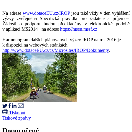
Na adrese
www.dotaceEU.cz/IROP
jsou také vždy v den vyhlášení
výzvy zveřejněna Specifická pravidla pro žadatele a příjemce.
Žádosti o podporu budou předkládány v elektronické podobě
v aplikaci MS2014+ na adrese
https://mseu.mssf.cz
.
Harmonogram dalších plánovaných výzev IROP na rok 2016 je
k dispozici na webových stránkách
http://www.dotaceEU.cz/cs/Microsites/IROP/Dokumenty
.
Tisknout
Tiskové zprávy
Doporučené