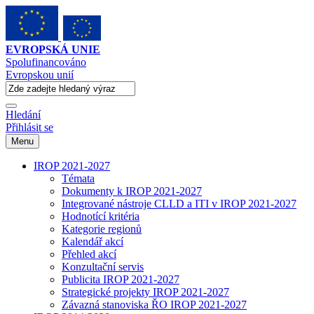
EVROPSKÁ UNIE
Spolufinancováno
Evropskou unií
Hledání
Přihlásit se
Menu
IROP 2021-2027
Témata
Dokumenty k IROP 2021-2027
Integrované nástroje CLLD a ITI v IROP 2021-2027
Hodnotící kritéria
Kategorie regionů
Kalendář akcí
Přehled akcí
Konzultační servis
Publicita IROP 2021-2027
Strategické projekty IROP 2021-2027
Závazná stanoviska ŘO IROP 2021-2027