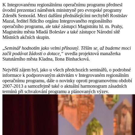
K Integrovanému regionálnímu operačnímu programu přednesl
úvodní prezentaci náměstek ministryně pro evropské programy
Zdeněk Semorád. Mezi dalšími přednášejícími nechyběl Rostislav
Mazal, ředitel řídicího orgánu Integrovaného regionálního
operačního programu, ale také zástupci Magistrátu hl. m. Prahy,
Magistrátu města Mladá Boleslav a také zástupce Národní sítě
Místních akčních skupin.
„
Seminář hodnotím jako velmi přínosný. Těším se, až budeme moci
začít podávat žádosti o dotace,“
uvedla projektová manažerka
Statutárního města Kladna, Ilona Binhacková.
Největší zájem byl, jako u všech předchozích seminářů, o podrobné
informace k podporovaným aktivitám v Integrovaném regionálním
operačnímu programu, dále o novinky oproti programovému období
2007-2013 a samozřejmě také o aktuální harmonogram zásadních
termínů při schvalování programu a plánovaných výzev.