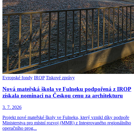
Evropské fondy
IROP
Tiskové zprávy
Nová mateřská škola ve Fulneku podpořená z IROP
získala nominaci na Českou cenu za architekturu
3. 7. 2026
Projekt nové mateřské školy ve Fulneku, který vznikl díky podpoře
Ministerstva pro místní rozvoj (MMR) z Integrovaného regionálního
operačního prog...