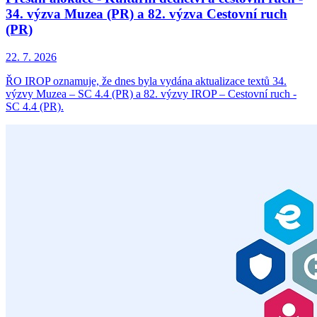
34. výzva Muzea (PR) a 82. výzva Cestovní ruch
(PR)
22. 7. 2026
ŘO IROP oznamuje, že dnes byla vydána aktualizace textů 34.
výzvy Muzea – SC 4.4 (PR) a 82. výzvy IROP – Cestovní ruch -
SC 4.4 (PR).