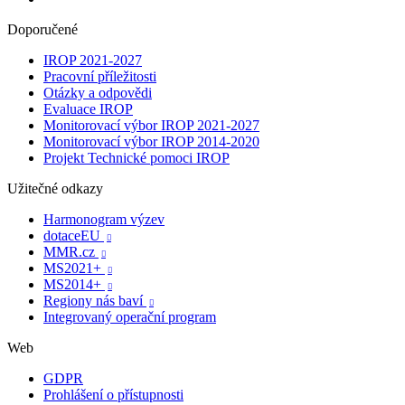
Doporučené
IROP 2021-2027
Pracovní příležitosti
Otázky a odpovědi
Evaluace IROP
Monitorovací výbor IROP 2021-2027
Monitorovací výbor IROP 2014-2020
Projekt Technické pomoci IROP
Užitečné odkazy
Harmonogram výzev
dotaceEU

MMR.cz

MS2021+

MS2014+

Regiony nás baví

Integrovaný operační program
Web
GDPR
Prohlášení o přístupnosti