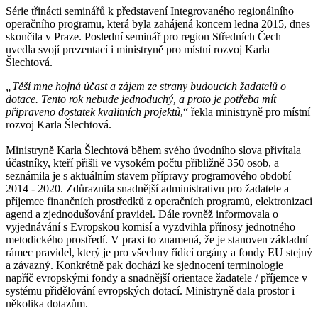
Série třinácti seminářů k představení Integrovaného regionálního
operačního programu, která byla zahájená koncem ledna 2015, dnes
skončila v Praze. Poslední seminář pro region Středních Čech
uvedla svojí prezentací i ministryně pro místní rozvoj Karla
Šlechtová.
„Těší mne hojná účast a zájem ze strany budoucích žadatelů o
dotace. Tento rok nebude jednoduchý, a proto je potřeba mít
připraveno dostatek kvalitních projektů
,“ řekla ministryně pro místní
rozvoj Karla Šlechtová.
Ministryně Karla Šlechtová během svého úvodního slova přivítala
účastníky, kteří přišli ve vysokém počtu přibližně 350 osob, a
seznámila je s aktuálním stavem přípravy programového období
2014 - 2020. Zdůraznila snadnější administrativu pro žadatele a
příjemce finančních prostředků z operačních programů, elektronizaci
agend a zjednodušování pravidel. Dále rovněž informovala o
vyjednávání s Evropskou komisí a vyzdvihla přínosy jednotného
metodického prostředí. V praxi to znamená, že je stanoven základní
rámec pravidel, který je pro všechny řídicí orgány a fondy EU stejný
a závazný. Konkrétně pak dochází ke sjednocení terminologie
napříč evropskými fondy a snadnější orientace žadatele / příjemce v
systému přidělování evropských dotací. Ministryně dala prostor i
několika dotazům.