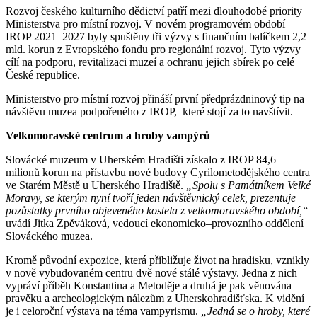
Rozvoj českého kulturního dědictví patří mezi dlouhodobé priority
Ministerstva pro místní rozvoj. V novém programovém období
IROP 2021–2027 byly spuštěny tři výzvy s finančním balíčkem 2,2
mld. korun z Evropského fondu pro regionální rozvoj. Tyto výzvy
cílí na podporu, revitalizaci muzeí a ochranu jejich sbírek po celé
České republice.
Ministerstvo pro místní rozvoj přináší první předprázdninový tip na
návštěvu muzea podpořeného z IROP, které stojí za to navštívit.
Velkomoravské centrum a hroby vampýrů
Slovácké muzeum v Uherském Hradišti získalo z IROP 84,6
milionů korun na přístavbu nové budovy Cyrilometodějského centra
ve Starém Městě u Uherského Hradiště.
„Spolu s Památníkem Velké
Moravy, se kterým nyní tvoří jeden návštěvnický celek, prezentuje
pozůstatky prvního objeveného kostela z velkomoravského období,“
uvádí Jitka Zpěváková, vedoucí ekonomicko–provozního oddělení
Slováckého muzea.
Kromě původní expozice, která přibližuje život na hradisku, vznikly
v nově vybudovaném centru dvě nové stálé výstavy. Jedna z nich
vypráví příběh Konstantina a Metoděje a druhá je pak věnována
pravěku a archeologickým nálezům z Uherskohradišťska. K vidění
je i celoroční výstava na téma vampyrismu.
„Jedná se o hroby, které