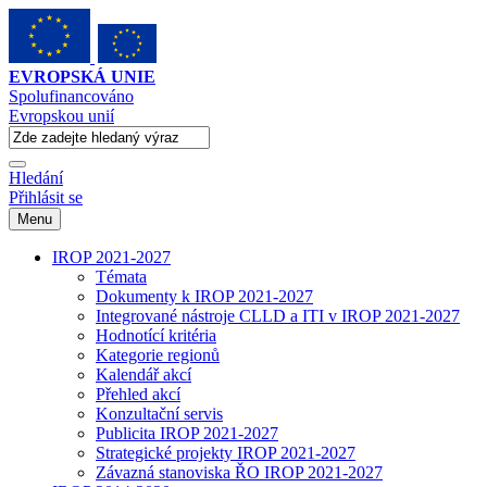
EVROPSKÁ UNIE
Spolufinancováno
Evropskou unií
Hledání
Přihlásit se
Menu
IROP 2021-2027
Témata
Dokumenty k IROP 2021-2027
Integrované nástroje CLLD a ITI v IROP 2021-2027
Hodnotící kritéria
Kategorie regionů
Kalendář akcí
Přehled akcí
Konzultační servis
Publicita IROP 2021-2027
Strategické projekty IROP 2021-2027
Závazná stanoviska ŘO IROP 2021-2027