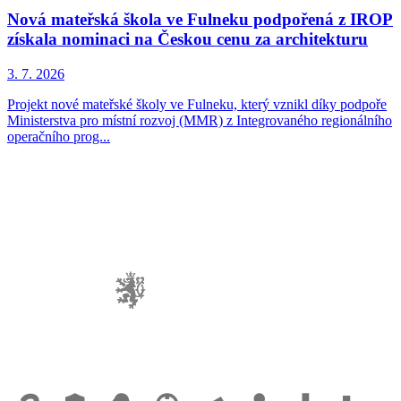
Nová mateřská škola ve Fulneku podpořená z IROP
získala nominaci na Českou cenu za architekturu
3. 7. 2026
Projekt nové mateřské školy ve Fulneku, který vznikl díky podpoře
Ministerstva pro místní rozvoj (MMR) z Integrovaného regionálního
operačního prog...