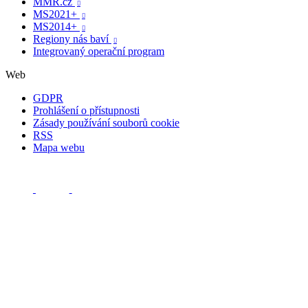
MMR.cz

MS2021+

MS2014+

Regiony nás baví

Integrovaný operační program
Web
GDPR
Prohlášení o přístupnosti
Zásady používání souborů cookie
RSS
Mapa webu