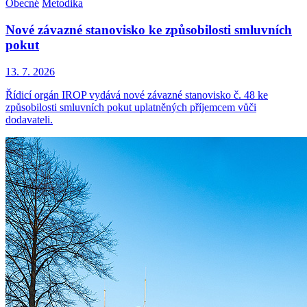
Obecné
Metodika
Nové závazné stanovisko ke způsobilosti smluvních
pokut
13. 7. 2026
Řídicí orgán IROP vydává nové závazné stanovisko č. 48 ke
způsobilosti smluvních pokut uplatněných příjemcem vůči
dodavateli.