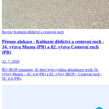
Revize
Kulturní dědictví a cestovní ruch
Přesun alokace - Kulturní dědictví a cestovní ruch -
34. výzva Muzea (PR) a 82. výzva Cestovní ruch
(PR)
22. 7. 2026
ŘO IROP oznamuje, že dnes byla vydána aktualizace textů 34.
výzvy Muzea – SC 4.4 (PR) a 82. výzvy IROP – Cestovní ruch -
SC 4.4 (PR).