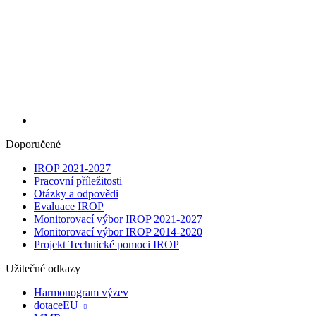
Doporučené
IROP 2021-2027
Pracovní příležitosti
Otázky a odpovědi
Evaluace IROP
Monitorovací výbor IROP 2021-2027
Monitorovací výbor IROP 2014-2020
Projekt Technické pomoci IROP
Užitečné odkazy
Harmonogram výzev
dotaceEU
