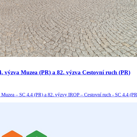
 34. výzva Muzea (PR) a 82. výzva Cestovní ruch (PR)
 Muzea – SC 4.4 (PR) a 82. výzvy IROP – Cestovní ruch - SC 4.4 (PR