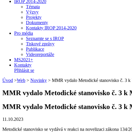
IROP 2014-2020
Témata
Výzvy
Projekty
Dokumenty
Kontakty IROP 2014-2020
Pro média
Seznamte se s IROP
Tiskové zprávy
Publikace
Videoreportáže
MS2021+
Kontakty
Přihlásit se
Úvod
>
Web
>
Novinky
>
MMR vydalo Metodické stanovisko č. 3 k
MMR vydalo Metodické stanovisko č. 3 k
MMR vydalo Metodické stanovisko č. 3 k
11.10.2023
Metodické stanovisko se vydává v reakci na novelizaci zákona 134/2