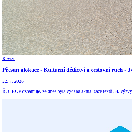
Revize
Přesun alokace - Kulturní dědictví a cestovní ruch -
22. 7. 2026
ŘO IROP oznamuje, že dnes byla vydána aktualizace textů 34. výzvy