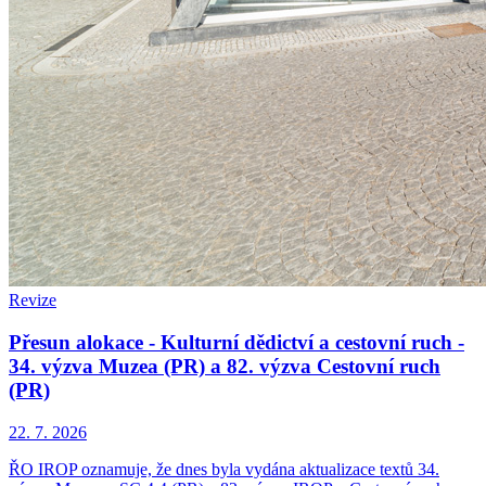
Revize
Přesun alokace - Kulturní dědictví a cestovní ruch -
34. výzva Muzea (PR) a 82. výzva Cestovní ruch
(PR)
22. 7. 2026
ŘO IROP oznamuje, že dnes byla vydána aktualizace textů 34.