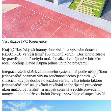
Vizualizace IVC Kopřivnice
Krajský Hasičský záchranný sbor získal na výstavbu dotaci z
REACT-EU ve výši téměř 166 milionů korun. „Bez tohoto zdroje
by pravděpodobně nebylo možné realizaci zahájit už v loňském
roce,“ oceňuje David Kupka přínos unijního programu.
Integrace všech složek záchranného systému má podle něho přitom
jednoznačně pozitivní vliv na součinnost těchto jednotek. „V
situacích, kdy jde doslova o každou vteřinu, váha tohoto faktoru
jednoznačně narůstá, jakékoli zaváhání anebo špatně provedený
úkon můžou být fatální ‒ a naopak správné a rychlé provedení
nutných úkonů může zachránit životy,“ vysvětluje zástupce hasičů.