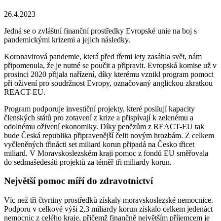
26.4.2023
Jedná se o zvláštní finanční prostředky Evropské unie na boj s
pandemickými krizemi a jejich následky.
Koronavirová pandemie, která před třemi lety zasáhla svět, nám
připomenula, že je nutné se poučit a připravit. Evropská komise už v
prosinci 2020 přijala nařízení, díky kterému vznikl program pomoci
při oživení pro soudržnost Evropy, označovaný anglickou zkratkou
REACT-EU.
Program podporuje investiční projekty, které posilují kapacity
členských států pro zotavení z krize a přispívají k zelenému a
odolnému oživení ekonomiky. Díky penězům z REACT-EU tak
bude Česká republika připravenější čelit novým hrozbám. Z celkem
vyčleněných třinácti set miliard korun připadá na Česko třicet
miliard. V Moravskoslezském kraji pomoc z fondů EU směřovala
do sedmašedesáti projektů za téměř tři miliardy korun.
Největší pomoc míří do zdravotnictví
Víc než tři čtvrtiny prostředků získaly moravskoslezské nemocnice.
Podporu v celkové výši 2,3 miliardy korun získalo celkem jedenáct
nemocnic z celého kraje, přičemž finančně největším příjemcem je