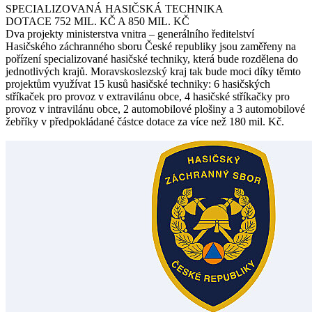
SPECIALIZOVANÁ HASIČSKÁ TECHNIKA
DOTACE 752 MIL. KČ A 850 MIL. KČ
Dva projekty ministerstva vnitra – generálního ředitelství
Hasičského záchranného sboru České republiky jsou zaměřeny na
pořízení specializované hasičské techniky, která bude rozdělena do
jednotlivých krajů. Moravskoslezský kraj tak bude moci díky těmto
projektům využívat 15 kusů hasičské techniky: 6 hasičských
stříkaček pro provoz v extravilánu obce, 4 hasičské stříkačky pro
provoz v intravilánu obce, 2 automobilové plošiny a 3 automobilové
žebříky v předpokládané částce dotace za více než 180 mil. Kč.