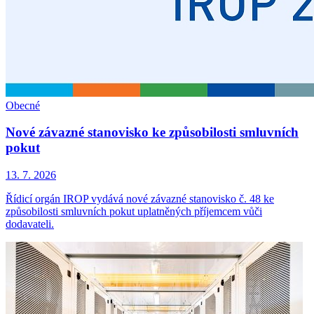
Obecné
Nové závazné stanovisko ke způsobilosti smluvních
pokut
13. 7. 2026
Řídicí orgán IROP vydává nové závazné stanovisko č. 48 ke
způsobilosti smluvních pokut uplatněných příjemcem vůči
dodavateli.