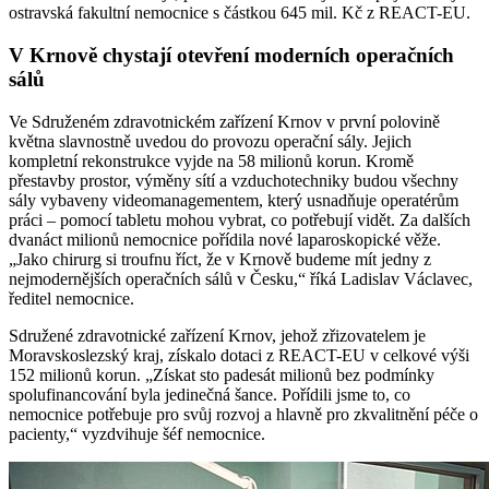
ostravská fakultní nemocnice s částkou 645 mil. Kč z REACT-EU.
V Krnově chystají otevření moderních operačních
sálů
Ve Sdruženém zdravotnickém zařízení Krnov v první polovině
května slavnostně uvedou do provozu operační sály. Jejich
kompletní rekonstrukce vyjde na 58 milionů korun. Kromě
přestavby prostor, výměny sítí a vzduchotechniky budou všechny
sály vybaveny videomanagementem, který usnadňuje operatérům
práci ‒ pomocí tabletu mohou vybrat, co potřebují vidět. Za dalších
dvanáct milionů nemocnice pořídila nové laparoskopické věže.
„Jako chirurg si troufnu říct, že v Krnově budeme mít jedny z
nejmodernějších operačních sálů v Česku,“ říká Ladislav Václavec,
ředitel nemocnice.
Sdružené zdravotnické zařízení Krnov, jehož zřizovatelem je
Moravskoslezský kraj, získalo dotaci z REACT-EU v celkové výši
152 milionů korun. „Získat sto padesát milionů bez podmínky
spolufinancování byla jedinečná šance. Pořídili jsme to, co
nemocnice potřebuje pro svůj rozvoj a hlavně pro zkvalitnění péče o
pacienty,“ vyzdvihuje šéf nemocnice.