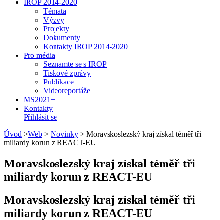
IROP 2014-2020
Témata
Výzvy
Projekty
Dokumenty
Kontakty IROP 2014-2020
Pro média
Seznamte se s IROP
Tiskové zprávy
Publikace
Videoreportáže
MS2021+
Kontakty
Přihlásit se
Úvod
>
Web
>
Novinky
>
Moravskoslezský kraj získal téměř tři
miliardy korun z REACT-EU
Moravskoslezský kraj získal téměř tři
miliardy korun z REACT-EU
Moravskoslezský kraj získal téměř tři
miliardy korun z REACT-EU