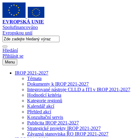
EVROPSKÁ UNIE
Spolufinancováno
Evropskou unií
Hledání
Přihlásit se
Menu
IROP 2021-2027
Témata
Dokumenty k IROP 2021-2027
Integrované nástroje CLLD a ITI v IROP 2021-2027
Hodnotící kritéria
Kategorie regionů
Kalendář akcí
Přehled akcí
Konzultační servis
Publicita IROP 2021-2027
Strategické projekty IROP 2021-2027
Závazná stanoviska ŘO IROP 2021-2027