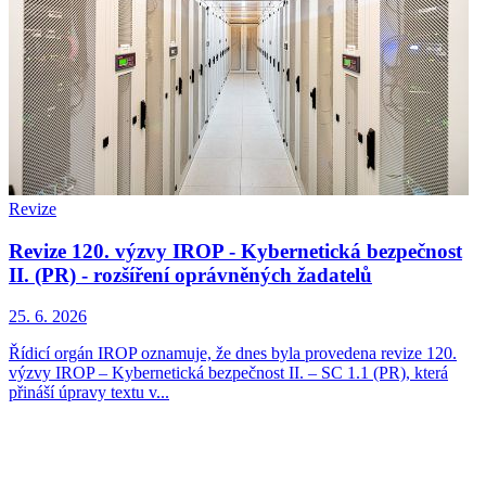
Revize
Revize 120. výzvy IROP - Kybernetická bezpečnost
II. (PR) - rozšíření oprávněných žadatelů
25. 6. 2026
Řídicí orgán IROP oznamuje, že dnes byla provedena revize 120.
výzvy IROP – Kybernetická bezpečnost II. – SC 1.1 (PR), která
přináší úpravy textu v...