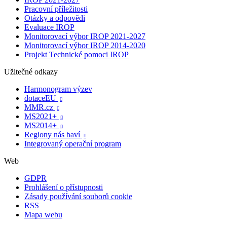
Pracovní příležitosti
Otázky a odpovědi
Evaluace IROP
Monitorovací výbor IROP 2021-2027
Monitorovací výbor IROP 2014-2020
Projekt Technické pomoci IROP
Užitečné odkazy
Harmonogram výzev
dotaceEU

MMR.cz

MS2021+

MS2014+

Regiony nás baví

Integrovaný operační program
Web
GDPR
Prohlášení o přístupnosti
Zásady používání souborů cookie
RSS
Mapa webu