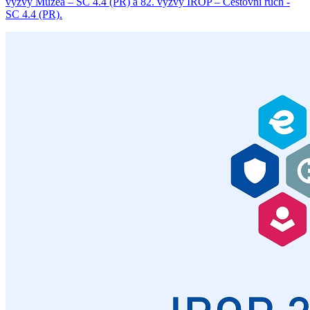
výzvy Muzea – SC 4.4 (PR) a 82. výzvy IROP – Cestovní ruch -
SC 4.4 (PR).