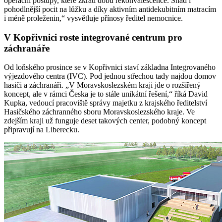
operační postupy, které zkrátí dobu rekonvalescence. Snad i
pohodlnější pocit na lůžku a díky aktivním antidekubitním matracím
i méně proleženin,“ vysvětluje přínosy ředitel nemocnice.
V Kopřivnici roste integrované centrum pro
záchranáře
Od loňského prosince se v Kopřivnici staví základna Integrovaného
výjezdového centra (IVC). Pod jednou střechou tady najdou domov
hasiči a záchranáři. „V Moravskoslezském kraji jde o rozšířený
koncept, ale v rámci Česka je to stále unikátní řešení,“ říká David
Kupka, vedoucí pracoviště správy majetku z krajského ředitelství
Hasičského záchranného sboru Moravskoslezského kraje. Ve
zdejším kraji už funguje deset takových center, podobný koncept
připravují na Liberecku.