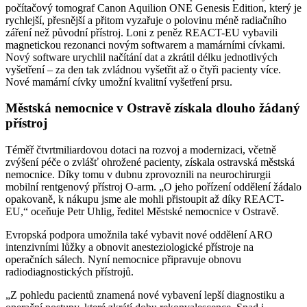
počítačový tomograf Canon Aquilion ONE Genesis Edition, který je
rychlejší, přesnější a přitom vyzařuje o polovinu méně radiačního
záření než původní přístroj. Loni z peněz REACT-EU vybavili
magnetickou rezonanci novým softwarem a mamárními cívkami.
Nový software urychlil načítání dat a zkrátil délku jednotlivých
vyšetření ‒ za den tak zvládnou vyšetřit až o čtyři pacienty více.
Nové mamární cívky umožní kvalitní vyšetření prsu.
Městská nemocnice v Ostravě získala dlouho žádaný
přístroj
Téměř čtvrtmiliardovou dotaci na rozvoj a modernizaci, včetně
zvýšení péče o zvlášť ohrožené pacienty, získala ostravská městská
nemocnice. Díky tomu v dubnu zprovoznili na neurochirurgii
mobilní rentgenový přístroj O-arm. „O jeho pořízení oddělení žádalo
opakovaně, k nákupu jsme ale mohli přistoupit až díky REACT-
EU,“ oceňuje Petr Uhlig, ředitel Městské nemocnice v Ostravě.
Evropská podpora umožnila také vybavit nové oddělení ARO
intenzivními lůžky a obnovit anesteziologické přístroje na
operačních sálech. Nyní nemocnice připravuje obnovu
radiodiagnostických přístrojů.
„Z pohledu pacientů znamená nové vybavení lepší diagnostiku a