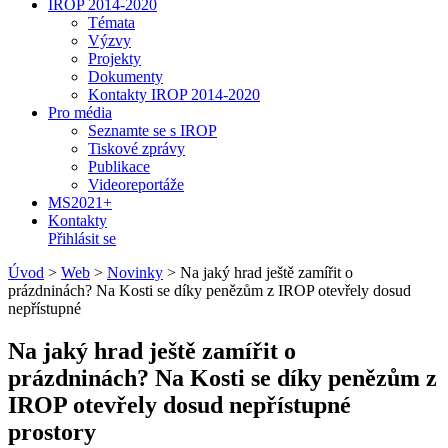
IROP 2014-2020
Témata
Výzvy
Projekty
Dokumenty
Kontakty IROP 2014-2020
Pro média
Seznamte se s IROP
Tiskové zprávy
Publikace
Videoreportáže
MS2021+
Kontakty
Přihlásit se
Úvod
>
Web
>
Novinky
>
Na jaký hrad ještě zamířit o
prázdninách? Na Kosti se díky penězům z IROP otevřely dosud
nepřístupné
Na jaký hrad ještě zamířit o
prázdninách? Na Kosti se díky penězům z
IROP otevřely dosud nepřístupné
prostory