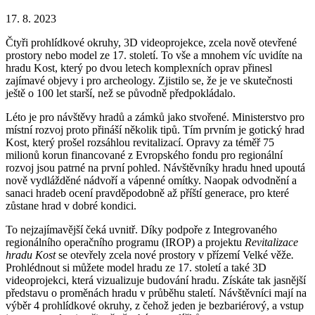
17. 8. 2023
Čtyři prohlídkové okruhy, 3D videoprojekce, zcela nově otevřené
prostory nebo model ze 17. století. To vše a mnohem víc uvidíte na
hradu Kost, který po dvou letech komplexních oprav přinesl
zajímavé objevy i pro archeology. Zjistilo se, že je ve skutečnosti
ještě o 100 let starší, než se původně předpokládalo.
Léto je pro návštěvy hradů a zámků jako stvořené. Ministerstvo pro
místní rozvoj proto přináší několik tipů. Tím prvním je gotický hrad
Kost, který prošel rozsáhlou revitalizací. Opravy za téměř 75
milionů korun financované z Evropského fondu pro regionální
rozvoj jsou patrné na první pohled. Návštěvníky hradu hned upoutá
nově vydlážděné nádvoří a vápenné omítky. Naopak odvodnění a
sanaci hradeb ocení pravděpodobně až příští generace, pro které
zůstane hrad v dobré kondici.
To nejzajímavější čeká uvnitř. Díky podpoře z Integrovaného
regionálního operačního programu (IROP) a projektu
Revitalizace
hradu Kost
se otevřely zcela nové prostory v přízemí Velké věže
.
Prohlédnout si můžete model hradu ze 17. století a také 3D
videoprojekci, která vizualizuje budování hradu. Získáte tak jasnější
představu o proměnách hradu v průběhu staletí. Návštěvníci mají na
výběr 4 prohlídkové okruhy, z čehož jeden je bezbariérový, a vstup