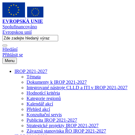
EVROPSKÁ UNIE
Spolufinancováno
Evropskou unií
Hledání
Přihlásit se
Menu
IROP 2021-2027
Témata
Dokumenty k IROP 2021-2027
Integrované nástroje CLLD a ITI v IROP 2021-2027
Hodnotící kritéria
Kategorie regionů
Kalendář akcí
Přehled akcí
Konzultační servis
Publicita IROP 2021-2027
Strategické projekty IROP 2021-2027
Závazná stanoviska ŘO IROP 2021-2027