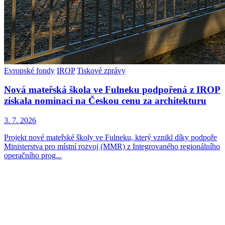
Evropské fondy
IROP
Tiskové zprávy
Nová mateřská škola ve Fulneku podpořená z IROP
získala nominaci na Českou cenu za architekturu
3. 7. 2026
Projekt nové mateřské školy ve Fulneku, který vznikl díky podpoře
Ministerstva pro místní rozvoj (MMR) z Integrovaného regionálního
operačního prog...