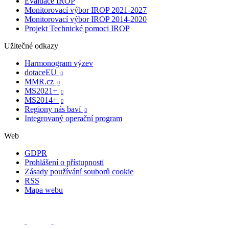
Evaluace IROP
Monitorovací výbor IROP 2021-2027
Monitorovací výbor IROP 2014-2020
Projekt Technické pomoci IROP
Užitečné odkazy
Harmonogram výzev
dotaceEU

MMR.cz

MS2021+

MS2014+

Regiony nás baví

Integrovaný operační program
Web
GDPR
Prohlášení o přístupnosti
Zásady používání souborů cookie
RSS
Mapa webu