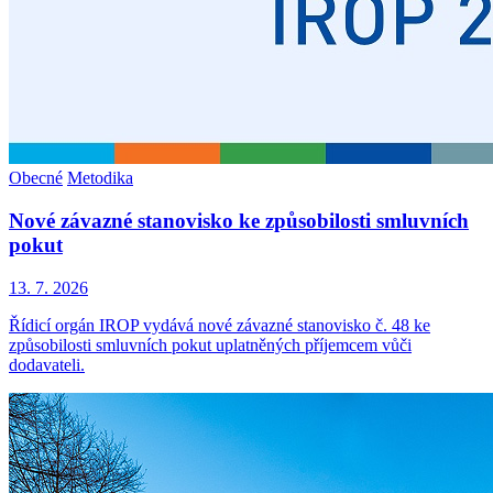
Obecné
Metodika
Nové závazné stanovisko ke způsobilosti smluvních
pokut
13. 7. 2026
Řídicí orgán IROP vydává nové závazné stanovisko č. 48 ke
způsobilosti smluvních pokut uplatněných příjemcem vůči
dodavateli.