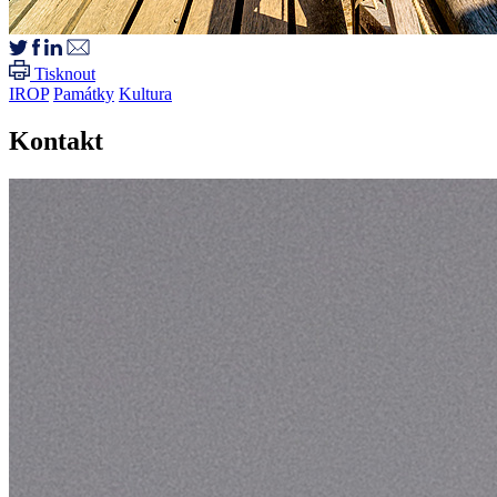
Tisknout
IROP
Památky
Kultura
Kontakt