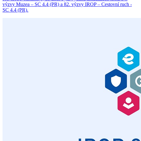
výzvy Muzea – SC 4.4 (PR) a 82. výzvy IROP – Cestovní ruch -
SC 4.4 (PR).