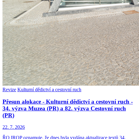
Revize
Kulturní dědictví a cestovní ruch
Přesun alokace - Kulturní dědictví a cestovní ruch -
34. výzva Muzea (PR) a 82. výzva Cestovní ruch
(PR)
22. 7. 2026
ŘO IROP oznamuje, že dnes byla vydána aktualizace textů 34.