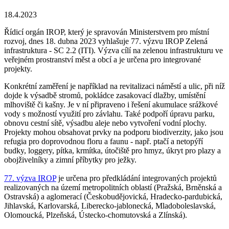
18.4.2023
Řídicí orgán IROP, který je spravován Ministerstvem pro místní
rozvoj, dnes 18. dubna 2023 vyhlašuje 77. výzvu IROP Zelená
infrastruktura - SC 2.2 (ITI). Výzva cílí na zelenou infrastrukturu ve
veřejném prostranství měst a obcí a je určena pro integrované
projekty.
Konkrétní zaměření je například na revitalizaci náměstí a ulic, při níž
dojde k výsadbě stromů, pokládce zasakovací dlažby, umístění
mlhoviště či kašny. Je v ní připraveno i řešení akumulace srážkové
vody s možností využití pro závlahu. Také podpoří úpravu parku,
obnovu cestní sítě, výsadbu aleje nebo vytvoření vodní plochy.
Projekty mohou obsahovat prvky na podporu biodiverzity, jako jsou
refugia pro doprovodnou floru a faunu - např. ptačí a netopýří
budky, loggery, pítka, krmítka, útočiště pro hmyz, úkryt pro plazy a
obojživelníky a zimní příbytky pro ježky.
77. výzva IROP
je určena pro předkládání integrovaných projektů
realizovaných na území metropolitních oblastí (Pražská, Brněnská a
Ostravská) a aglomerací (Českobudějovická, Hradecko-pardubická,
Jihlavská, Karlovarská, Liberecko-jablonecká, Mladoboleslavská,
Olomoucká, Plzeňská, Ústecko-chomutovská a Zlínská).