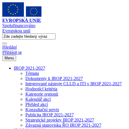
EVROPSKÁ UNIE
Spolufinancováno
Evropskou unií
Hledání
Přihlásit se
Menu
IROP 2021-2027
Témata
Dokumenty k IROP 2021-2027
Integrované nástroje CLLD a ITI v IROP 2021-2027
Hodnotící kritéria
Kategorie regionů
Kalendář akcí
Přehled akcí
Konzultační servis
Publicita IROP 2021-2027
Strategické projekty IROP 2021-2027
Závazná stanoviska ŘO IROP 2021-2027