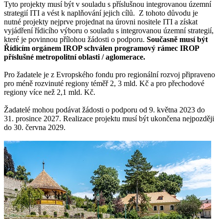
Tyto projekty musí být v souladu s příslušnou integrovanou územní
strategií ITI a vést k naplňování jejich cílů. Z tohoto důvodu je
nutné projekty nejprve projednat na úrovni nositele ITI a získat
vyjádření řídicího výboru o souladu s integrovanou územní strategií,
které je povinnou přílohou žádosti o podporu.
Současně musí být
Řídicím orgánem IROP schválen programový rámec IROP
příslušné metropolitní oblasti / aglomerace.
Pro žadatele je z Evropského fondu pro regionální rozvoj připraveno
pro méně rozvinuté regiony téměř 2, 3 mld. Kč a pro přechodové
regiony více než 2,1 mld. Kč.
Žadatelé mohou podávat žádosti o podporu od 9. května 2023 do
31. prosince 2027. Realizace projektu musí být ukončena nejpozději
do 30. června 2029.