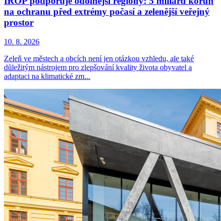
IROP podporuje odolnější regiony: 5 miliard korun
na ochranu před extrémy počasí a zelenější veřejný
prostor
10. 8. 2026
Zeleň ve městech a obcích není jen otázkou vzhledu, ale také
důležitým nástrojem pro zlepšování kvality života obyvatel a
adaptaci na klimatické zm...