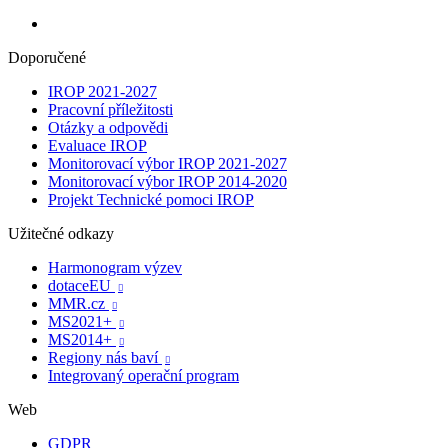
Doporučené
IROP 2021-2027
Pracovní příležitosti
Otázky a odpovědi
Evaluace IROP
Monitorovací výbor IROP 2021-2027
Monitorovací výbor IROP 2014-2020
Projekt Technické pomoci IROP
Užitečné odkazy
Harmonogram výzev
dotaceEU

MMR.cz

MS2021+

MS2014+

Regiony nás baví

Integrovaný operační program
Web
GDPR