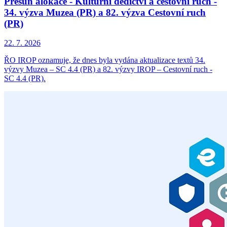
Přesun alokace - Kulturní dědictví a cestovní ruch -
34. výzva Muzea (PR) a 82. výzva Cestovní ruch
(PR)
22. 7. 2026
ŘO IROP oznamuje, že dnes byla vydána aktualizace textů 34.
výzvy Muzea – SC 4.4 (PR) a 82. výzvy IROP – Cestovní ruch -
SC 4.4 (PR).