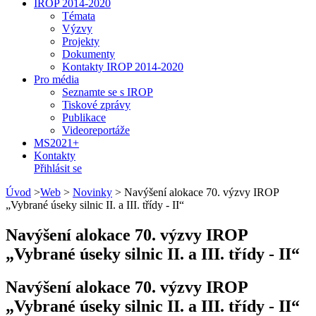
IROP 2014-2020
Témata
Výzvy
Projekty
Dokumenty
Kontakty IROP 2014-2020
Pro média
Seznamte se s IROP
Tiskové zprávy
Publikace
Videoreportáže
MS2021+
Kontakty
Přihlásit se
Úvod
>
Web
>
Novinky
>
Navýšení alokace 70. výzvy IROP
„Vybrané úseky silnic II. a III. třídy - II“
Navýšení alokace 70. výzvy IROP
„Vybrané úseky silnic II. a III. třídy - II“
Navýšení alokace 70. výzvy IROP
„Vybrané úseky silnic II. a III. třídy - II“