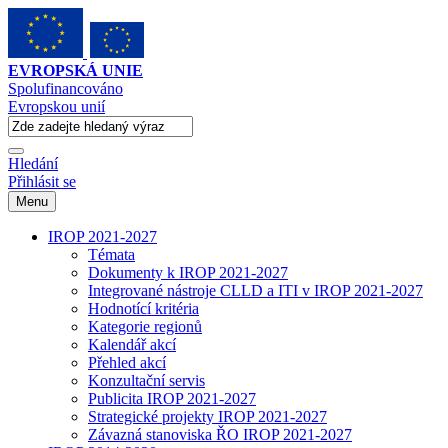
EVROPSKÁ UNIE
Spolufinancováno
Evropskou unií
Hledání
Přihlásit se
Menu
IROP 2021-2027
Témata
Dokumenty k IROP 2021-2027
Integrované nástroje CLLD a ITI v IROP 2021-2027
Hodnotící kritéria
Kategorie regionů
Kalendář akcí
Přehled akcí
Konzultační servis
Publicita IROP 2021-2027
Strategické projekty IROP 2021-2027
Závazná stanoviska ŘO IROP 2021-2027