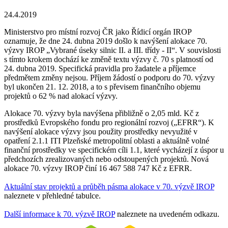
24.4.2019
Ministerstvo pro místní rozvoj ČR jako Řídicí orgán IROP
oznamuje, že dne 24. dubna 2019 došlo k navýšení alokace 70.
výzvy IROP „Vybrané úseky silnic II. a III. třídy - II“. V souvislosti
s tímto krokem dochází ke změně textu výzvy č. 70 s platností od
24. dubna 2019. Specifická pravidla pro žadatele a příjemce
předmětem změny nejsou. Příjem žádostí o podporu do 70. výzvy
byl ukončen 21. 12. 2018, a to s převisem finančního objemu
projektů o 62 % nad alokací výzvy.
Alokace 70. výzvy byla navýšena přibližně o 2,05 mld. Kč z
prostředků Evropského fondu pro regionální rozvoj („EFRR“). K
navýšení alokace výzvy jsou použity prostředky nevyužité v
opatření 2.1.1 ITI Plzeňské metropolitní oblasti a aktuálně volné
finanční prostředky ve specifickém cíli 1.1, které vycházejí z úspor u
předchozích zrealizovaných nebo odstoupených projektů. Nová
alokace 70. výzvy IROP činí 16 467 588 747 Kč z EFRR.
Aktuální stav projektů a průběh pásma alokace v 70. výzvě IROP
naleznete v přehledné tabulce.
Další informace k 70. výzvě IROP
naleznete na uvedeném odkazu.