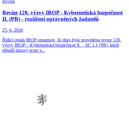
Revize
Revize 120. výzvy IROP - Kybernetická bezpečnost
II. (PR) - rozšíření oprávněných žadatelů
25. 6. 2026
Řídicí orgán IROP oznamuje, že dnes byla provedena revize 120.
výzvy IROP – Kybernetická bezpečnost II. – SC 1.1 (PR), která
přináší úpravy textu v...