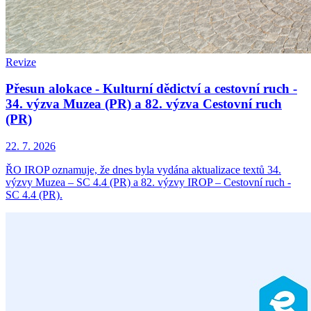
Revize
Přesun alokace - Kulturní dědictví a cestovní ruch -
34. výzva Muzea (PR) a 82. výzva Cestovní ruch
(PR)
22. 7. 2026
ŘO IROP oznamuje, že dnes byla vydána aktualizace textů 34.
výzvy Muzea – SC 4.4 (PR) a 82. výzvy IROP – Cestovní ruch -
SC 4.4 (PR).