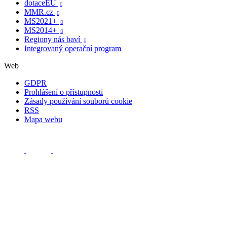
dotaceEU

MMR.cz

MS2021+

MS2014+

Regiony nás baví

Integrovaný operační program
Web
GDPR
Prohlášení o přístupnosti
Zásady používání souborů cookie
RSS
Mapa webu