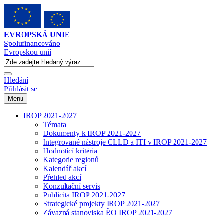
EVROPSKÁ UNIE
Spolufinancováno
Evropskou unií
Hledání
Přihlásit se
Menu
IROP 2021-2027
Témata
Dokumenty k IROP 2021-2027
Integrované nástroje CLLD a ITI v IROP 2021-2027
Hodnotící kritéria
Kategorie regionů
Kalendář akcí
Přehled akcí
Konzultační servis
Publicita IROP 2021-2027
Strategické projekty IROP 2021-2027
Závazná stanoviska ŘO IROP 2021-2027