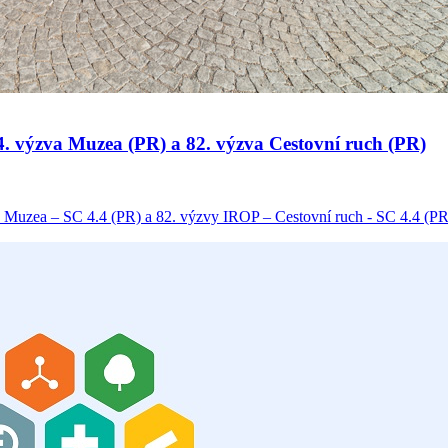
 34. výzva Muzea (PR) a 82. výzva Cestovní ruch (PR)
 Muzea – SC 4.4 (PR) a 82. výzvy IROP – Cestovní ruch - SC 4.4 (PR