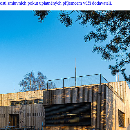
osti smluvních pokut uplatněných příjemcem vůči dodavateli.