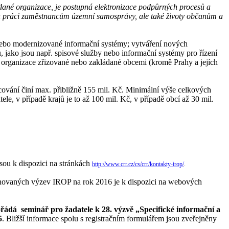
ádané organizace, je postupná elektronizace podpůrných procesů a
en práci zaměstnancům územní samosprávy, ale také životy občanům a
 nebo modernizované informační systémy; vytváření nových
, jako jsou např. spisové služby nebo informační systémy pro řízení
a organizace zřizované nebo zakládané obcemi (kromě Prahy a jejích
ncování činí max. přibližně 155 mil. Kč. Minimální výše celkových
e, v případě krajů je to až 100 mil. Kč, v případě obcí až 30 mil.
sou k dispozici na stránkách
http://www.crr.cz/cs/crr/kontakty-irop/
.
novaných výzev IROP na rok 2016 je k dispozici na webových
řádá seminář pro žadatele k 28. výzvě „Specifické informační a
5
. Bližší informace spolu s registračním formulářem jsou zveřejněny