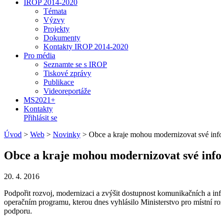
IROP 2014-2020
Témata
Výzvy
Projekty
Dokumenty
Kontakty IROP 2014-2020
Pro média
Seznamte se s IROP
Tiskové zprávy
Publikace
Videoreportáže
MS2021+
Kontakty
Přihlásit se
Úvod
>
Web
>
Novinky
>
Obce a kraje mohou modernizovat své info
Obce a kraje mohou modernizovat své infor
20. 4. 2016
Podpořit rozvoj, modernizaci a zvýšit dostupnost komunikačních a inf
operačním programu, kterou dnes vyhlásilo Ministerstvo pro místní ro
podporu.