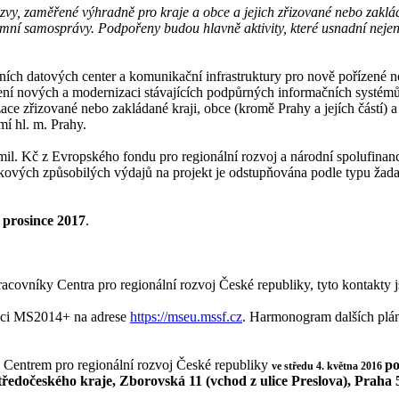
zvy, zaměřené výhradně pro kraje a obce a jejich zřizované nebo zakl
zemní samosprávy. Podpořeny budou hlavně aktivity, které usnadní nej
lních datových center a komunikační infrastruktury pro nově pořízené
ření nových a modernizaci stávajících podpůrných informačních systémů
ace zřizované nebo zakládané kraji, obce (kromě Prahy a jejích částí) 
í hl. m. Prahy.
0 mil. Kč z Evropského fondu pro regionální rozvoj a národní spolufina
ových způsobilých výdajů na projekt je odstupňována podle typu žadatel
 prosince
2017
.
acovníky Centra pro regionální rozvoj České republiky, tyto kontakty j
kaci MS2014+ na adrese
https://mseu.mssf.cz
. Harmonogram dalších plá
 s Centrem pro regionální rozvoj České republiky
po
ve středu 4. května 2016
ředočeského kraje, Zborovská 11 (vchod z ulice Preslova), Praha 