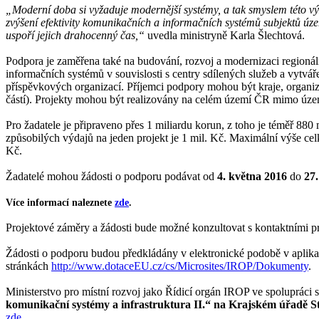
„Moderní doba si vyžaduje modernější systémy, a tak smyslem této vý
zvýšení efektivity komunikačních a informačních systémů subjektů ú
uspoří jejich drahocenný čas,“
uvedla ministryně Karla Šlechtová.
Podpora je zaměřena také na budování, rozvoj a modernizaci regioná
informačních systémů v souvislosti s centry sdílených služeb a vytvá
příspěvkových organizací. Příjemci podpory mohou být kraje, organiz
částí). Projekty mohou být realizovány na celém území ČR mimo územ
Pro žadatele je připraveno přes 1 miliardu korun, z toho je téměř 88
způsobilých výdajů na jeden projekt je 1 mil. Kč. Maximální výše celk
Kč.
Žadatelé mohou žádosti o podporu podávat od
4. května 2016
do
27.
Více informací naleznete
zde
.
Projektové záměry a žádosti bude možné konzultovat s kontaktními pr
Žádosti o podporu budou předkládány v elektronické podobě v apli
stránkách
http://www.dotaceEU.cz/cs/Microsites/IROP/Dokumenty
.
Ministerstvo pro místní rozvoj jako Řídicí orgán IROP ve spolupráci
komunikační systémy a infrastruktura II.“ na Krajském úřadě St
zde
.