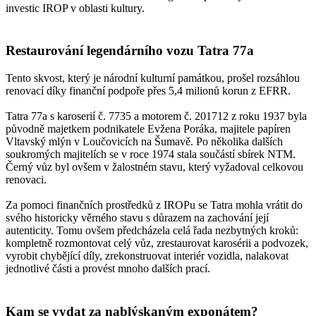
investic IROP v oblasti kultury.
Restaurování legendárního vozu Tatra 77a
Tento skvost, který je národní kulturní památkou, prošel rozsáhlou
renovací díky finanční podpoře přes 5,4 milionů korun z EFRR.
Tatra 77a s karoserií č. 7735 a motorem č. 201712 z roku 1937 byla
původně majetkem podnikatele Evžena Poráka, majitele papíren
Vltavský mlýn v Loučovicích na Šumavě. Po několika dalších
soukromých majitelích se v roce 1974 stala součástí sbírek NTM.
Černý vůz byl ovšem v žalostném stavu, který vyžadoval celkovou
renovaci.
Za pomoci finančních prostředků z IROPu se Tatra mohla vrátit do
svého historicky věrného stavu s důrazem na zachování její
autenticity. Tomu ovšem předcházela celá řada nezbytných kroků:
kompletně rozmontovat celý vůz, zrestaurovat karosérii a podvozek,
vyrobit chybějící díly, zrekonstruovat interiér vozidla, nalakovat
jednotlivé části a provést mnoho dalších prací.
Kam se vydat za nablýskaným exponátem?