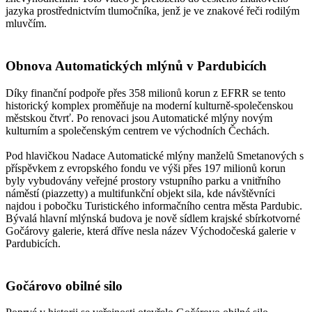
jazyka prostřednictvím tlumočníka, jenž je ve znakové řeči rodilým
mluvčím.
Obnova Automatických mlýnů v Pardubicích
Díky finanční podpoře přes 358 milionů korun z EFRR se tento
historický komplex proměňuje na moderní kulturně-společenskou
městskou čtvrť. Po renovaci jsou Automatické mlýny novým
kulturním a společenským centrem ve východních Čechách.
Pod hlavičkou Nadace Automatické mlýny manželů Smetanových s
příspěvkem z evropského fondu ve výši přes 197 milionů korun
byly vybudovány veřejné prostory vstupního parku a vnitřního
náměstí (piazzetty) a multifunkční objekt sila, kde návštěvníci
najdou i pobočku Turistického informačního centra města Pardubic.
Bývalá hlavní mlýnská budova je nově sídlem krajské sbírkotvorné
Gočárovy galerie, která dříve nesla název Východočeská galerie v
Pardubicích.
Gočárovo obilné silo