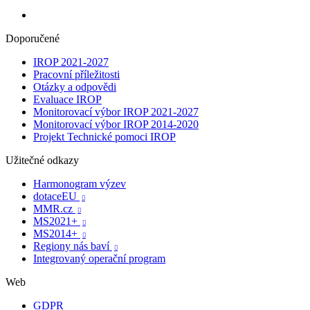
Doporučené
IROP 2021-2027
Pracovní příležitosti
Otázky a odpovědi
Evaluace IROP
Monitorovací výbor IROP 2021-2027
Monitorovací výbor IROP 2014-2020
Projekt Technické pomoci IROP
Užitečné odkazy
Harmonogram výzev
dotaceEU

MMR.cz

MS2021+

MS2014+

Regiony nás baví

Integrovaný operační program
Web
GDPR