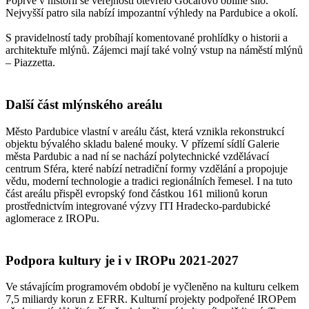
Poprvé v historii se veřejnosti otevřelo Gočárovo obilné silo.
Nejvyšší patro sila nabízí impozantní výhledy na Pardubice a okolí.
S pravidelností tady probíhají komentované prohlídky o historii a
architektuře mlýnů. Zájemci mají také volný vstup na náměstí mlýnů
– Piazzetta.
Další část mlýnského areálu
Město Pardubice vlastní v areálu část, která vznikla rekonstrukcí
objektu bývalého skladu balené mouky. V přízemí sídlí Galerie
města Pardubic a nad ní se nachází polytechnické vzdělávací
centrum Sféra, které nabízí netradiční formy vzdělání a propojuje
vědu, moderní technologie a tradici regionálních řemesel. I na tuto
část areálu přispěl evropský fond částkou 161 milionů korun
prostřednictvím integrované výzvy ITI Hradecko-pardubické
aglomerace z IROPu.
Podpora kultury je i v IROPu 2021-2027
Ve stávajícím programovém období je vyčleněno na kulturu celkem
7,5 miliardy korun z EFRR. Kulturní projekty podpořené IROPem