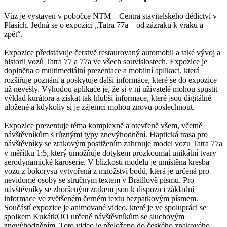
Vůz je vystaven v pobočce NTM – Centra stavitelského dědictví v
Plasích. Jedná se o expozici „Tatra 77a – od zázraku k vraku a
zpět“.
Expozice představuje čerstvě restaurovaný automobil a také vývoj a
historii vozů Tatra 77 a 77a ve všech souvislostech. Expozice je
doplněna o multimediální prezentace a mobilní aplikaci, která
rozšiřuje poznání a poskytuje další informace, které se do expozice
už nevešly. Výhodou aplikace je, že si v ní uživatelé mohou spustit
výklad kurátora a získat tak hlubší informace, které jsou digitálně
uložené a kdykoliv si je zájemci mohou znovu poslechnout.
Expozice prezentuje téma komplexně a otevřeně všem, včetně
návštěvníkům s různými typy znevýhodnění. Haptická trasa pro
návštěvníky se zrakovým postižením zahrnuje model vozu Tatra 77a
v měřítku 1:5, který umožňuje dotykem prozkoumat unikátní tvary
aerodynamické karoserie. V blízkosti modelu je umístěna kresba
vozu z bokorysu vytvořená z množství bodů, která je určená pro
nevidomé osoby se stručným textem v Braillově písmu. Pro
návštěvníky se zhoršeným zrakem jsou k dispozici základní
informace ve zvětšeném černém textu bezpatkovým písmem.
Součástí expozice je animované video, které je ve spolupráci se
spolkem KukátkOO určené návštěvníkům se sluchovým
znevýhodněním. Toto video je přeloženo do českého znakového