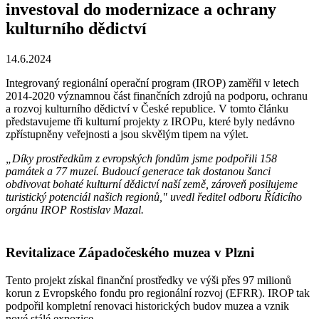
investoval do modernizace a ochrany
kulturního dědictví
14.6.2024
Integrovaný regionální operační program (IROP) zaměřil v letech
2014-2020 významnou část finančních zdrojů na podporu, ochranu
a rozvoj kulturního dědictví v České republice. V tomto článku
představujeme tři kulturní projekty z IROPu, které byly nedávno
zpřístupněny veřejnosti a jsou skvělým tipem na výlet.
„Díky prostředkům z
evropských fondům jsme podpořili 158
památek a 77 muzeí. Budoucí generace tak dostanou šanci
obdivovat bohaté kulturní dědictví naší země, zároveň posilujeme
turistický potenciál našich regionů," uvedl ředitel odboru Řídicího
orgánu IROP Rostislav Mazal.
Revitalizace Západočeského muzea v Plzni
Tento projekt získal finanční prostředky ve výši přes 97 milionů
korun z Evropského fondu pro regionální rozvoj (EFRR). IROP tak
podpořil kompletní renovaci historických budov muzea a vznik
nové stálé expozice.