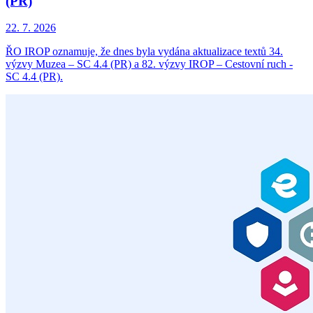
(PR)
22. 7. 2026
ŘO IROP oznamuje, že dnes byla vydána aktualizace textů 34.
výzvy Muzea – SC 4.4 (PR) a 82. výzvy IROP – Cestovní ruch -
SC 4.4 (PR).