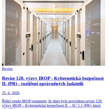
Revize
Revize 120. výzvy IROP - Kybernetická bezpečnost
II. (PR) - rozšíření oprávněných žadatelů
25. 6. 2026
Řídicí orgán IROP oznamuje, že dnes byla provedena revize 120.
výzvy IROP – Kybernetická bezpečnost II. – SC 1.1 (PR), která