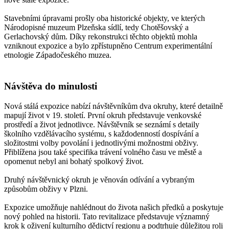
Stavebními úpravami prošly oba historické objekty, ve kterých
Národopisné muzeum Plzeňska sídlí, tedy Chotěšovský a
Gerlachovský dům. Díky rekonstrukci těchto objektů mohla
vzniknout expozice a bylo zpřístupněno Centrum experimentální
etnologie Západočeského muzea.
Návštěva do minulosti
Nová stálá expozice nabízí návštěvníkům dva okruhy, které detailně
mapují život v 19. století. První okruh představuje venkovské
prostředí a život jednotlivce. Návštěvník se seznámí s detaily
školního vzdělávacího systému, s každodenností dospívání a
složitostmi volby povolání i jednotlivými možnostmi obživy.
Přiblížena jsou také specifika trávení volného času ve městě a
opomenut nebyl ani bohatý spolkový život.
Druhý návštěvnický okruh je věnován odívání a vybraným
způsobům obživy v Plzni.
Expozice umožňuje nahlédnout do života našich předků a poskytuje
nový pohled na historii. Tato revitalizace představuje významný
krok k oživení kulturního dědictví regionu a podtrhuje důležitou roli