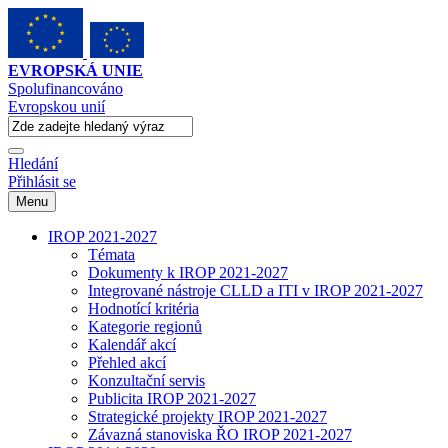
EVROPSKÁ UNIE
Spolufinancováno
Evropskou unií
Hledání
Přihlásit se
Menu
IROP 2021-2027
Témata
Dokumenty k IROP 2021-2027
Integrované nástroje CLLD a ITI v IROP 2021-2027
Hodnotící kritéria
Kategorie regionů
Kalendář akcí
Přehled akcí
Konzultační servis
Publicita IROP 2021-2027
Strategické projekty IROP 2021-2027
Závazná stanoviska ŘO IROP 2021-2027