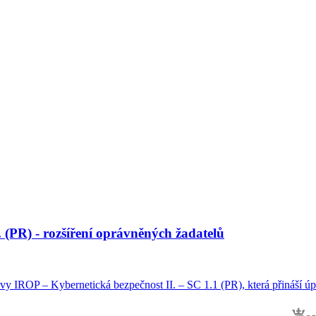
 (PR) - rozšíření oprávněných žadatelů
y IROP – Kybernetická bezpečnost II. – SC 1.1 (PR), která přináší úpr