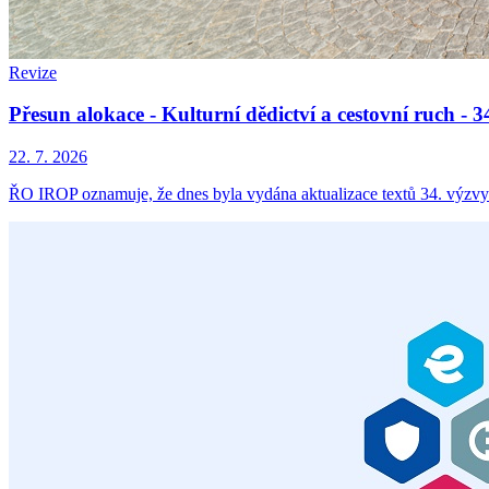
Revize
Přesun alokace - Kulturní dědictví a cestovní ruch -
22. 7. 2026
ŘO IROP oznamuje, že dnes byla vydána aktualizace textů 34. výzvy