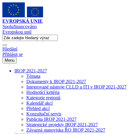
EVROPSKÁ UNIE
Spolufinancováno
Evropskou unií
Hledání
Přihlásit se
Menu
IROP 2021-2027
Témata
Dokumenty k IROP 2021-2027
Integrované nástroje CLLD a ITI v IROP 2021-2027
Hodnotící kritéria
Kategorie regionů
Kalendář akcí
Přehled akcí
Konzultační servis
Publicita IROP 2021-2027
Strategické projekty IROP 2021-2027
Závazná stanoviska ŘO IROP 2021-2027