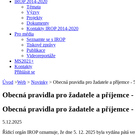
IROP 2014-2020
Témata
Výzvy
Projekty
Dokumenty
Kontakty IROP 2014-2020
Pro média
Seznamte se s IROP
Tiskové zprávy
Publikace
Videoreportáže
MS2021+
Kontakty
Přihlásit se
Úvod
>
Web
>
Novinky
>
Obecná pravidla pro žadatele a příjemce -
Obecná pravidla pro žadatele a příjemce -
Obecná pravidla pro žadatele a příjemce -
5.12.2025
Řídicí orgán IROP oznamuje, že dne 5. 12. 2025 byla vydána pátá ve