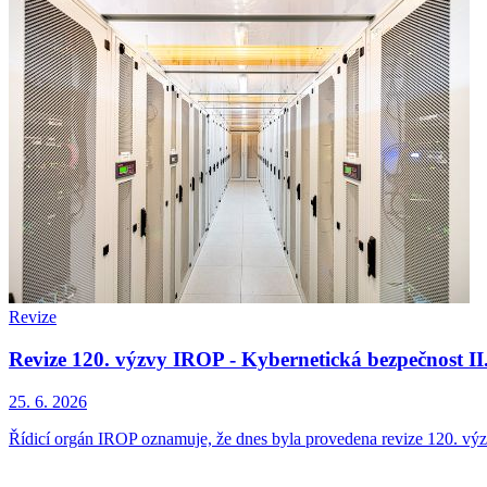
Revize
Revize 120. výzvy IROP - Kybernetická bezpečnost II.
25. 6. 2026
Řídicí orgán IROP oznamuje, že dnes byla provedena revize 120. výzv