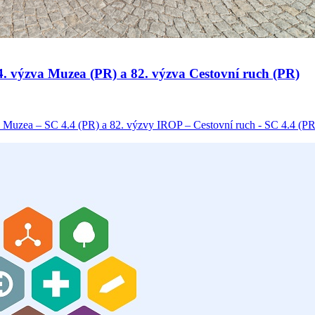
 34. výzva Muzea (PR) a 82. výzva Cestovní ruch (PR)
 Muzea – SC 4.4 (PR) a 82. výzvy IROP – Cestovní ruch - SC 4.4 (PR