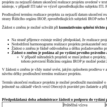
projektu za nejzazší datum ukončení realizace projektu uvedené v tex
nástroje, v případě ITI také ve výzvě zprostředkujícího subjektu ITI
Prodloužení termínu realizace projektu za nejzazší datum ukončení r
strany Řídicího orgánu IROP, zprostředkujících subjektů IROP nebo 
Žádost o změnu je možné schválit při
kumulativním splnění těchto
Na straně příjemce existuje reálný předpoklad, že realizace p
Nedodržení harmonogramu realizace projektu prokazatelně nez
Žádost o změnu je řádně odůvodněna a délku požadovaného pr
Žádost o změnu je podána až po vydání prvního právního 
V případě náhradních projektů se musí jednat o projekty,
tohoto potvrzení Řídicímu orgánu IROP je možné podat ž
V žádosti o změnu je vždy nutné uvést, jakým způsobem prodleva v admi
návrhu délky prodloužení termínu realizace projektu.
Termín ukončení realizace projektu je možné prodloužit maximálně o
jednotně na základě všech verzí Obecných pravidel pro žadatele a př
Předpokládaná doba administrace žádosti o podporu do vydání p
Průběžná výzva