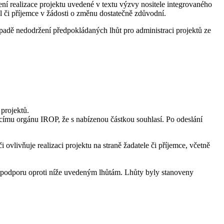
ní realizace projektu uvedené v textu výzvy nositele integrovaného
l či příjemce v žádosti o změnu dostatečně zdůvodní.
ípadě nedodržení předpokládaných lhůt pro administraci projektů ze
projektů.
dicímu orgánu IROP, že s nabízenou částkou souhlasí. Po odeslání
ovlivňuje realizaci projektu na straně žadatele či příjemce, včetně
o podporu oproti níže uvedeným lhůtám. Lhůty byly stanoveny