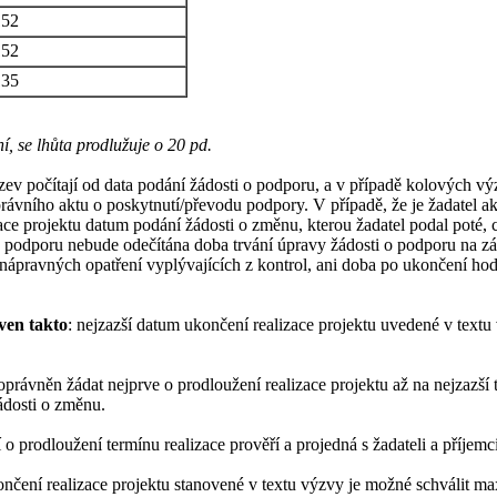
152
152
135
, se lhůta prodlužuje o 20 pd.
zev počítají od data podání žádosti o podporu, a v případě kolových 
ávního aktu o poskytnutí/převodu podpory. V případě, že je žadatel a
e projektu datum podání žádosti o změnu, kterou žadatel podal poté,
 o podporu nebude odečítána doba trvání úpravy žádosti o podporu na z
nápravných opatření vyplývajících z kontrol, ani doba po ukončení h
ven takto
: nejzazší datum ukončení realizace projektu uvedené v textu
oprávněn žádat nejprve o prodloužení realizace projektu až na nejzazší
ádosti o změnu.
 o prodloužení termínu realizace prověří a projedná s žadateli a příje
ončení realizace projektu stanovené v textu výzvy je možné schválit m