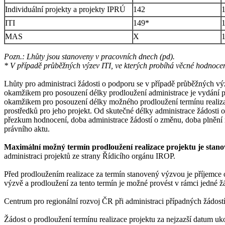
Individuální projekty a projekty IPRÚ
142
ITI
149*
MAS
X
Pozn.: Lhůty jsou stanoveny v pracovních dnech (pd).
* V případě průběžných výzev ITI, ve kterých probíhá věcné hodnocení
Lhůty pro administraci žádosti o podporu se v případě průběžných vý
okamžikem pro posouzení délky prodloužení administrace je vydání pr
okamžikem pro posouzení délky možného prodloužení termínu realizac
prostředků pro jeho projekt. Od skutečné délky administrace žádosti
přezkum hodnocení, doba administrace žádostí o změnu, doba plnění 
právního aktu.
Maximální možný termín prodloužení realizace projektu je stano
administraci projektů ze strany Řídicího orgánu IROP.
Před prodloužením realizace za termín stanovený výzvou je příjemce 
výzvě a prodloužení za tento termín je možné provést v rámci jedné ž
Centrum pro regionální rozvoj ČR při administraci případných žádostí
Žádost o prodloužení termínu realizace projektu za nejzazší datum uk