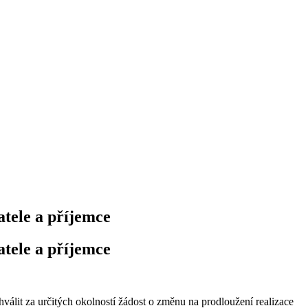
tele a příjemce
tele a příjemce
álit za určitých okolností žádost o změnu na prodloužení realizace