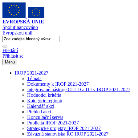
EVROPSKÁ UNIE
Spolufinancováno
Evropskou unií
Hledání
Přihlásit se
Menu
IROP 2021-2027
Témata
Dokumenty k IROP 2021-2027
Integrované nástroje CLLD a ITI v IROP 2021-2027
Hodnotící kritéria
Kategorie regionů
Kalendář akcí
Přehled akcí
Konzultační servis
Publicita IROP 2021-2027
Strategické projekty IROP 2021-2027
Závazná stanoviska ŘO IROP 2021-2027