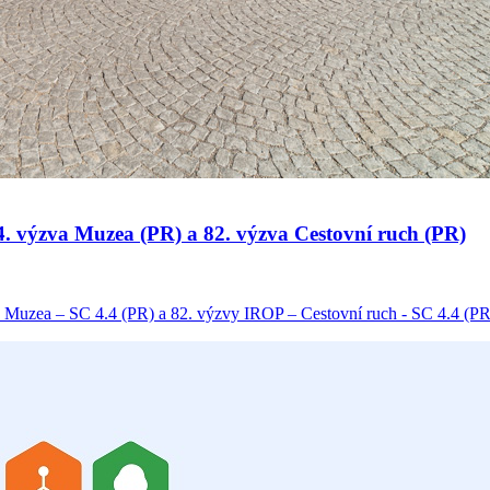
 34. výzva Muzea (PR) a 82. výzva Cestovní ruch (PR)
 Muzea – SC 4.4 (PR) a 82. výzvy IROP – Cestovní ruch - SC 4.4 (PR