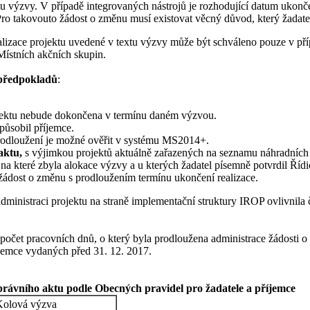
tu výzvy. V případě integrovaných nástrojů je rozhodující datum ukonče
. Pro takovouto žádost o změnu musí existovat věcný důvod, který žadate
ealizace projektu uvedené v textu výzvy může být schváleno pouze v př
Místních akčních skupin.
 předpokladů
:
rojektu nebude dokončena v termínu daném výzvou.
působil příjemce.
odloužení je možné ověřit v systému MS2014+.
aktu,
s výjimkou projektů aktuálně zařazených na seznamu náhradních 
 na které zbyla alokace výzvy a u kterých žadatel písemně potvrdil Ří
ádost o změnu s prodloužením termínu ukončení realizace.
nistraci projektu na straně implementační struktury IROP ovlivnila či 
 počet pracovních dnů, o který byla prodloužena administrace žádosti 
íjemce vydaných před 31. 12. 2017.
rávního aktu podle Obecných pravidel pro žadatele a příjemce
Kolová výzva