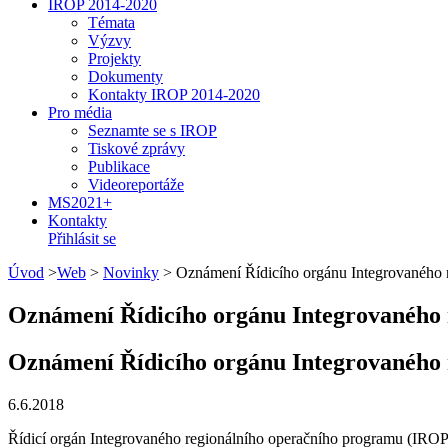
IROP 2014-2020
Témata
Výzvy
Projekty
Dokumenty
Kontakty IROP 2014-2020
Pro média
Seznamte se s IROP
Tiskové zprávy
Publikace
Videoreportáže
MS2021+
Kontakty
Přihlásit se
Úvod
>
Web
>
Novinky
>
Oznámení Řídicího orgánu Integrovaného r
Oznámení Řídicího orgánu Integrovaného 
Oznámení Řídicího orgánu Integrovaného 
6.6.2018
Řídicí orgán Integrovaného regionálního operačního programu (IROP) 