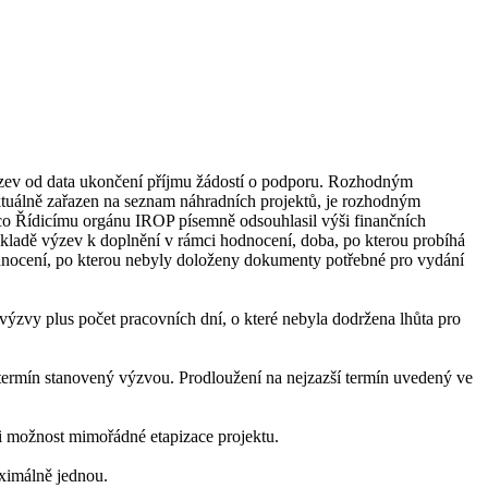
výzev od data ukončení příjmu žádostí o podporu. Rozhodným
ktuálně zařazen na seznam náhradních projektů, je rozhodným
 co Řídicímu orgánu IROP písemně odsouhlasil výši finančních
ákladě výzev k doplnění v rámci hodnocení, doba, po kterou probíhá
odnocení, po kterou nebyly doloženy dokumenty potřebné pro vydání
 výzvy plus počet pracovních dní, o které nebyla dodržena lhůta pro
 termín stanovený výzvou. Prodloužení na nejzazší termín uvedený ve
mci možnost mimořádné etapizace projektu.
aximálně jednou.