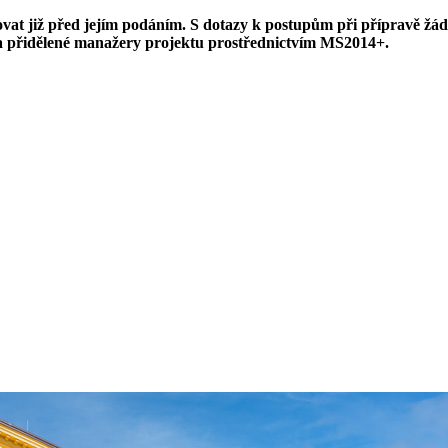
t již před jejím podáním. S dotazy k postupům při přípravě žádo
a přidělené manažery projektu prostřednictvím MS2014+.