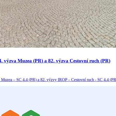
 34. výzva Muzea (PR) a 82. výzva Cestovní ruch (PR)
 Muzea – SC 4.4 (PR) a 82. výzvy IROP – Cestovní ruch - SC 4.4 (PR