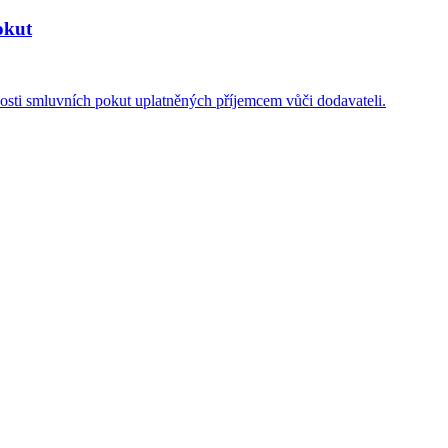
okut
osti smluvních pokut uplatněných příjemcem vůči dodavateli.