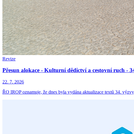
Revize
Přesun alokace - Kulturní dědictví a cestovní ruch -
22. 7. 2026
ŘO IROP oznamuje, že dnes byla vydána aktualizace textů 34. výzvy