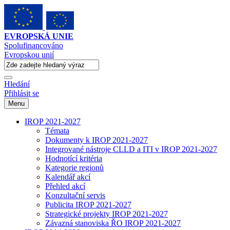
EVROPSKÁ UNIE
Spolufinancováno
Evropskou unií
Hledání
Přihlásit se
Menu
IROP 2021-2027
Témata
Dokumenty k IROP 2021-2027
Integrované nástroje CLLD a ITI v IROP 2021-2027
Hodnotící kritéria
Kategorie regionů
Kalendář akcí
Přehled akcí
Konzultační servis
Publicita IROP 2021-2027
Strategické projekty IROP 2021-2027
Závazná stanoviska ŘO IROP 2021-2027