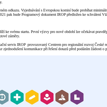
y.
ném odkazu. Vyjednávání s Evropskou komisí bude probíhat minimálně 
í 2021 pak bude Programový dokument IROP předložen ke schválení Vlá
líží ke svému startu. První výzvy pro nové období lze očekávat pravděpo
ektové záměry.
ační servis IROP provozovaný Centrem pro regionální rozvoj České re
 ke zjednodušení komunikace při řešení dotazů před podáním žádosti o