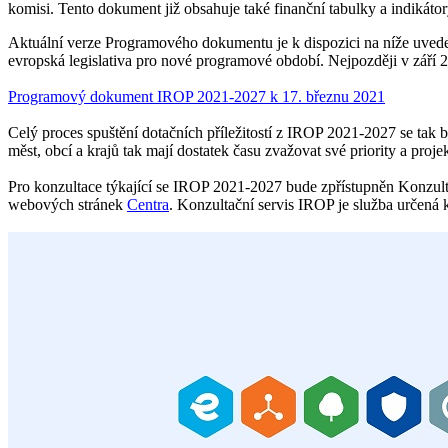
komisi. Tento dokument již obsahuje také finanční tabulky a indikátor
Aktuální verze Programového dokumentu je k dispozici na níže uvede
evropská legislativa pro nové programové období. Nejpozději v zář
Programový dokument IROP 2021-2027 k 17. březnu 2021
Celý proces spuštění dotačních příležitostí z IROP 2021-2027 se tak b
měst, obcí a krajů tak mají dostatek času zvažovat své priority a proj
Pro konzultace týkající se IROP 2021-2027 bude zpřístupněn Konzult
webových stránek
Centra
. Konzultační servis IROP je služba určená