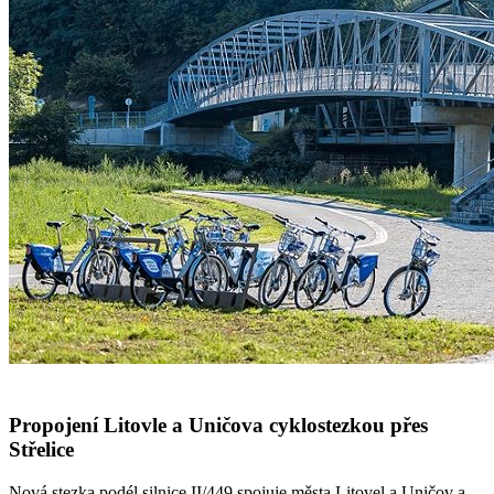
Propojení Litovle a Uničova cyklostezkou přes
Střelice
Nová stezka podél silnice II/449 spojuje města Litovel a Uničov a