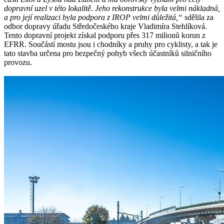
dopravní uzel v této lokalitě. Jeho rekonstrukce byla velmi nákladná,
a pro její realizaci byla podpora z IROP velmi důležitá,“
sdělila za
odbor dopravy úřadu Středočeského kraje Vladimíra Stehlíková.
Tento dopravní projekt získal podporu přes 317 milionů korun z
EFRR. Součástí mostu jsou i chodníky a pruhy pro cyklisty, a tak je
tato stavba určena pro bezpečný pohyb všech účastníků silničního
provozu.