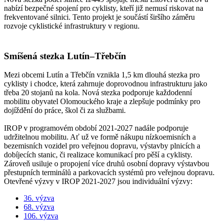
nabízí bezpečné spojení pro cyklisty, kteří již nemusí riskovat na
frekventované silnici. Tento projekt je součástí širšího záměru
rozvoje cyklistické infrastruktury v regionu.
Smíšená stezka Lutín–Třebčín
Mezi obcemi Lutín a Třebčín vznikla 1,5 km dlouhá stezka pro
cyklisty i chodce, která zahrnuje doprovodnou infrastrukturu jako
třeba 20 stojanů na kola. Nová stezka podporuje každodenní
mobilitu obyvatel Olomouckého kraje a zlepšuje podmínky pro
dojíždění do práce, škol či za službami.
IROP v programovém období 2021-2027 nadále podporuje
udržitelnou mobilitu. Ať už ve formě nákupu nízkoemisních a
bezemisních vozidel pro veřejnou dopravu, výstavby plnicích a
dobíjecích stanic, či realizace komunikací pro pěší a cyklisty.
Zároveň usiluje o propojení více druhů osobní dopravy výstavbou
přestupních terminálů a parkovacích systémů pro veřejnou dopravu.
Otevřené výzvy v IROP 2021-2027 jsou individuální výzvy:
36. výzva
68. výzva
106. výzva