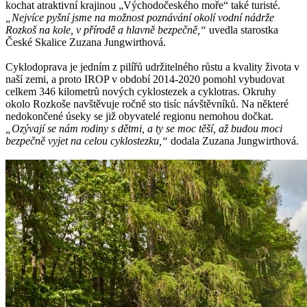
kochat atraktivní krajinou „Východočeského moře“ také turisté.
„Nejvíce pyšní jsme na možnost poznávání okolí vodní nádrže
Rozkoš na kole, v přírodě a hlavně bezpečně,“
uvedla starostka
České Skalice Zuzana Jungwirthová.
Cyklodoprava je jedním z pilířů udržitelného růstu a kvality života v
naší zemi, a proto IROP v období 2014-2020 pomohl vybudovat
celkem 346 kilometrů nových cyklostezek a cyklotras. Okruhy
okolo Rozkoše navštěvuje ročně sto tisíc návštěvníků. Na některé
nedokončené úseky se již obyvatelé regionu nemohou dočkat.
„Ozývají se nám rodiny s dětmi, a ty se moc těší, až budou moci
bezpečně vyjet na celou cyklostezku,“
dodala Zuzana Jungwirthová.