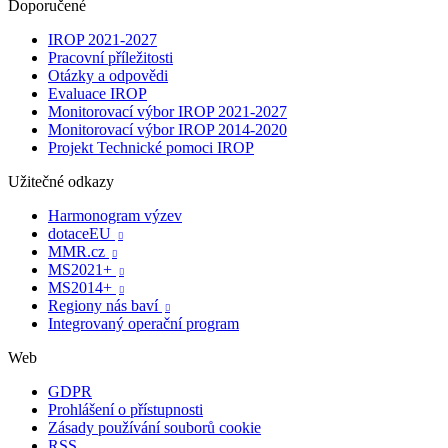
Doporučené
IROP 2021-2027
Pracovní příležitosti
Otázky a odpovědi
Evaluace IROP
Monitorovací výbor IROP 2021-2027
Monitorovací výbor IROP 2014-2020
Projekt Technické pomoci IROP
Užitečné odkazy
Harmonogram výzev
dotaceEU

MMR.cz

MS2021+

MS2014+

Regiony nás baví

Integrovaný operační program
Web
GDPR
Prohlášení o přístupnosti
Zásady používání souborů cookie
RSS