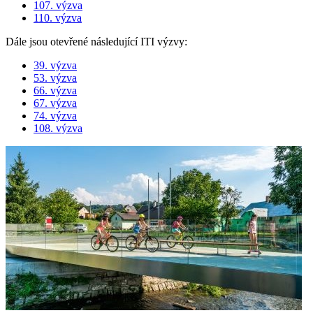
107. výzva
110. výzva
Dále jsou otevřené následující ITI výzvy:
39. výzva
53. výzva
66. výzva
67. výzva
74. výzva
108. výzva