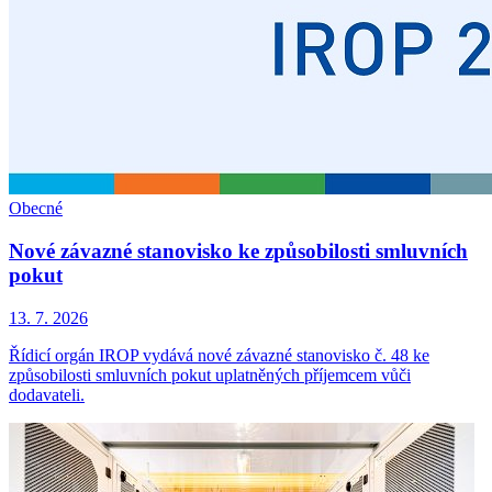
Obecné
Nové závazné stanovisko ke způsobilosti smluvních
pokut
13. 7. 2026
Řídicí orgán IROP vydává nové závazné stanovisko č. 48 ke
způsobilosti smluvních pokut uplatněných příjemcem vůči
dodavateli.