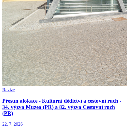
Revize
Přesun alokace - Kulturní dědictví a cestovní ruch -
34. výzva Muzea (PR) a 82. výzva Cestovní ruch
(PR)
22. 7. 2026