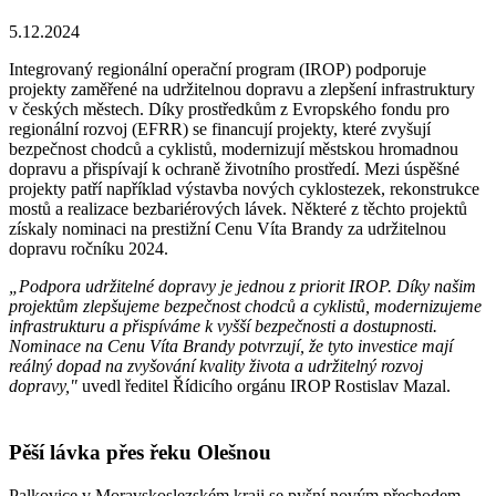
5.12.2024
Integrovaný regionální operační program (IROP) podporuje
projekty zaměřené na udržitelnou dopravu a zlepšení infrastruktury
v českých městech. Díky prostředkům z Evropského fondu pro
regionální rozvoj (EFRR) se financují projekty, které zvyšují
bezpečnost chodců a cyklistů, modernizují městskou hromadnou
dopravu a přispívají k ochraně životního prostředí. Mezi úspěšné
projekty patří například výstavba nových cyklostezek, rekonstrukce
mostů a realizace bezbariérových lávek. Některé z těchto projektů
získaly nominaci na prestižní Cenu Víta Brandy za udržitelnou
dopravu ročníku 2024.
„Podpora udržitelné dopravy je jednou z priorit IROP. Díky našim
projektům zlepšujeme bezpečnost chodců a cyklistů, modernizujeme
infrastrukturu a přispíváme k vyšší bezpečnosti a dostupnosti.
Nominace na Cenu Víta Brandy potvrzují, že tyto investice mají
reálný dopad na zvyšování kvality života a udržitelný rozvoj
dopravy,"
uvedl ředitel Řídicího orgánu IROP Rostislav Mazal.
Pěší lávka přes řeku Olešnou
Palkovice v Moravskoslezském kraji se pyšní novým přechodem