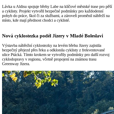
Lávka u Aldisu spojuje břehy Labe na klíčové městské trase pro pěší
a cyklisty. Projekt vytvořil bezpečné podmínky pro každodenní
pohyb do práce, škol či za službami, a zároveň proměnil nábřeží na
místo, kde mají přednost chodci a cyklisté.
Nová cyklostezka podél Jizery v Mladé Boleslavi
Výstavba nábřežní cyklostezky na levém břehu Jizery zajistila
bezpečný přejezd přes řeku a odklonila cyklisty z frekventované
ulice Ptácká. Tímto krokem se vytvořily podmínky pro další rozvoj
cyklodopravy v regionu, včetně propojení na známou trasu
Greenway Jizera.