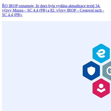
ŘO IROP oznamuje, že dnes byla vydána aktualizace textů 34.
výzvy Muzea – SC 4.4 (PR) a 82. výzvy IROP – Cestovní ruch -
SC 4.4 (PR).