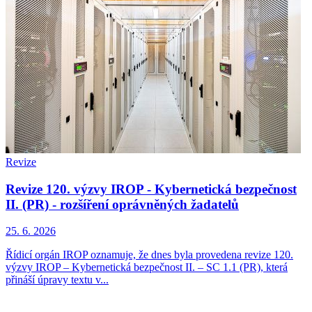
Revize
Revize 120. výzvy IROP - Kybernetická bezpečnost
II. (PR) - rozšíření oprávněných žadatelů
25. 6. 2026
Řídicí orgán IROP oznamuje, že dnes byla provedena revize 120.
výzvy IROP – Kybernetická bezpečnost II. – SC 1.1 (PR), která
přináší úpravy textu v...