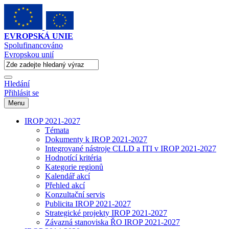
EVROPSKÁ UNIE
Spolufinancováno
Evropskou unií
Hledání
Přihlásit se
Menu
IROP 2021-2027
Témata
Dokumenty k IROP 2021-2027
Integrované nástroje CLLD a ITI v IROP 2021-2027
Hodnotící kritéria
Kategorie regionů
Kalendář akcí
Přehled akcí
Konzultační servis
Publicita IROP 2021-2027
Strategické projekty IROP 2021-2027
Závazná stanoviska ŘO IROP 2021-2027