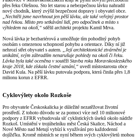
přes řeku Olešnou. Sto let starou a nebezpečnou lávku nahradil
nový chodník, který zvýšil bezpečnost dopravy i obyvatel obce.
„Nechtěli jsme navrhnout jen pěší lávku, ale také veřejný prostor
nad řekou. Místo pro setkávání lidí, pro odpočinek a místo s
výhledem na okolí,“
sdělil architekt projektu Kamil Mrva.
Nová lávka je bezbariérová a umožňuje tím pohodlný pohyb
osobám s omezenou schopností pohybu a orientace. Díky ní již
nehrozí střet obyvatel s autem.
„Její architektonické ztvárnění je
unikátní, svým zábradlím nenarušuje pohledy na okolí či řeku.
Lávka byla také oceněna v soutěži Stavba roku Moravskoslezského
kraje 2018, kde získala čestné uznání,“
uvedl místostarosta obce
David Kula. Na pěší lávku putovala podpora, která činila přes 1,8
milionu korun z EFRR.
Cyklovýlety okolo Rozkoše
Pro obyvatele Českoskalicka je důležité nezatěžovat životní
prostředí. Z tohoto důvodu se za pomoci více než 10 milionové
podpory z EFRR vybudovala síť cyklistických úseků okolo nádrže
Rozkoš. Umístění v trojúhelníku měst Česká Skalice, Náchod a
Nové Město nad Metují vybízí k využívání pro každodenní
dojížďku. Kromě místních se nyní během svých cyklovýletů mohou