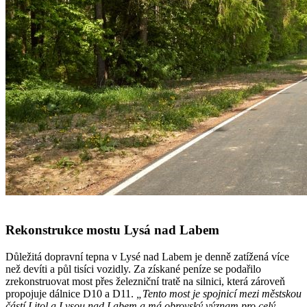
Rekonstrukce mostu Lysá nad Labem
Důležitá dopravní tepna v Lysé nad Labem je denně zatížená více
než devíti a půl tisíci vozidly. Za získané peníze se podařilo
zrekonstruovat most přes železniční tratě na silnici, která zároveň
propojuje dálnice D10 a D11.
„Tento most je spojnicí mezi městskou
částí Litol a Lysou nad Labem a má obrovský význam pro celý