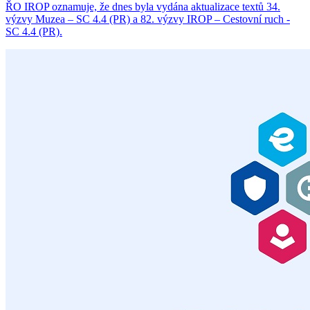
ŘO IROP oznamuje, že dnes byla vydána aktualizace textů 34.
výzvy Muzea – SC 4.4 (PR) a 82. výzvy IROP – Cestovní ruch -
SC 4.4 (PR).