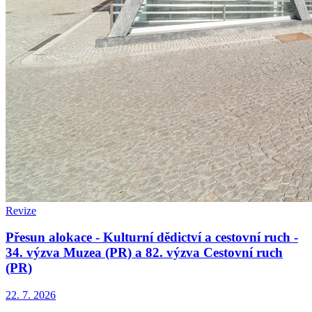
Revize
Přesun alokace - Kulturní dědictví a cestovní ruch -
34. výzva Muzea (PR) a 82. výzva Cestovní ruch
(PR)
22. 7. 2026