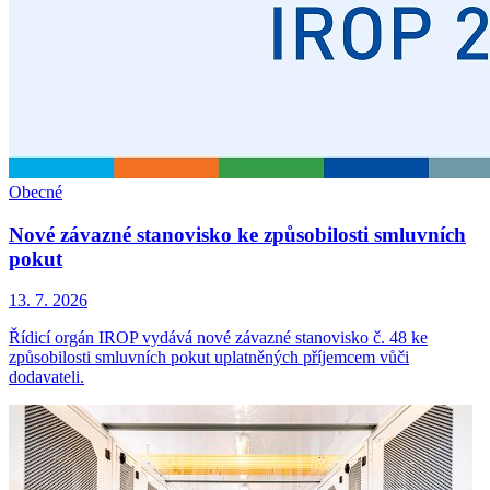
Obecné
Nové závazné stanovisko ke způsobilosti smluvních
pokut
13. 7. 2026
Řídicí orgán IROP vydává nové závazné stanovisko č. 48 ke
způsobilosti smluvních pokut uplatněných příjemcem vůči
dodavateli.