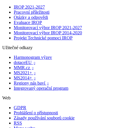
IROP 2021-2027
Pracovní příležitosti
Otázky a odpovědi
Evaluace IROP
Monitorovací výbor IROP 2021-2027
Monitorovací výbor IROP 2014-2020
Projekt Technické pomoci IROP
Užitečné odkazy
Harmonogram výzev
dotaceEU

MMR.cz

MS2021+

MS2014+

Regiony nás baví

Integrovaný operační program
Web
GDPR
Prohlášení o přístupnosti
Zásady používání souborů cookie
RSS