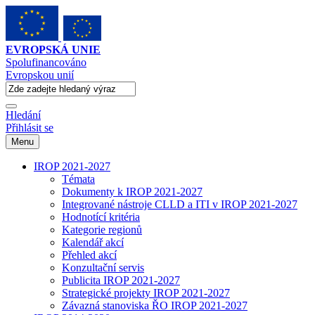
EVROPSKÁ UNIE
Spolufinancováno
Evropskou unií
Hledání
Přihlásit se
Menu
IROP 2021-2027
Témata
Dokumenty k IROP 2021-2027
Integrované nástroje CLLD a ITI v IROP 2021-2027
Hodnotící kritéria
Kategorie regionů
Kalendář akcí
Přehled akcí
Konzultační servis
Publicita IROP 2021-2027
Strategické projekty IROP 2021-2027
Závazná stanoviska ŘO IROP 2021-2027