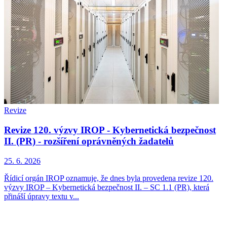
Revize
Revize 120. výzvy IROP - Kybernetická bezpečnost
II. (PR) - rozšíření oprávněných žadatelů
25. 6. 2026
Řídicí orgán IROP oznamuje, že dnes byla provedena revize 120.
výzvy IROP – Kybernetická bezpečnost II. – SC 1.1 (PR), která
přináší úpravy textu v...