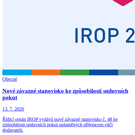
Obecné
Nové závazné stanovisko ke způsobilosti smluvních
pokut
13. 7. 2026
Řídicí orgán IROP vydává nové závazné stanovisko č. 48 ke
způsobilosti smluvních pokut uplatněných příjemcem vůči
dodavateli.