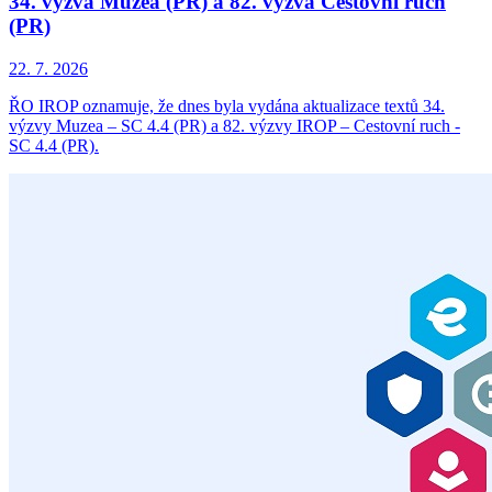
34. výzva Muzea (PR) a 82. výzva Cestovní ruch
(PR)
22. 7. 2026
ŘO IROP oznamuje, že dnes byla vydána aktualizace textů 34.
výzvy Muzea – SC 4.4 (PR) a 82. výzvy IROP – Cestovní ruch -
SC 4.4 (PR).