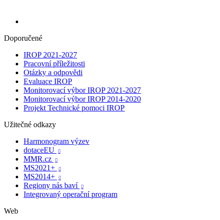
Doporučené
IROP 2021-2027
Pracovní příležitosti
Otázky a odpovědi
Evaluace IROP
Monitorovací výbor IROP 2021-2027
Monitorovací výbor IROP 2014-2020
Projekt Technické pomoci IROP
Užitečné odkazy
Harmonogram výzev
dotaceEU

MMR.cz

MS2021+

MS2014+

Regiony nás baví

Integrovaný operační program
Web