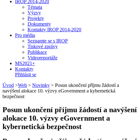
IROP 2014-2020
Témata
Výzvy
Projekty
Dokumenty
Kontakty IROP 2014-2020
Pro média
Seznamte se s IROP
Tiskové zprávy
Publikace
Videoreportáže
MS2021+
Kontakty
Přihlásit se
Úvod
>
Web
>
Novinky
>
Posun ukončení příjmu žádostí a
navýšení alokace 10. výzvy eGovernment a kybernetická
bezpečnost
Posun ukončení příjmu žádostí a navýšení
alokace 10. výzvy eGovernment a
kybernetická bezpečnost