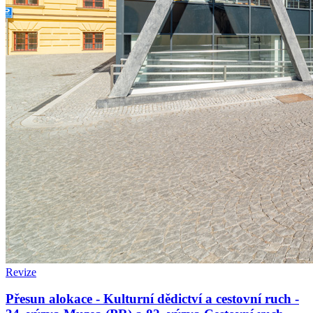
Revize
Přesun alokace - Kulturní dědictví a cestovní ruch -