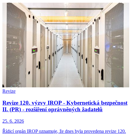
Revize
Revize 120. výzvy IROP - Kybernetická bezpečnost
II. (PR) - rozšíření oprávněných žadatelů
25. 6. 2026
Řídicí orgán IROP oznamuje, že dnes byla provedena revize 120.