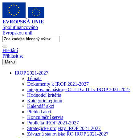
EVROPSKÁ UNIE
Spolufinancováno
Evropskou unií
Hledání
Přihlásit se
Menu
IROP 2021-2027
Témata
Dokumenty k IROP 2021-2027
Integrované nástroje CLLD a ITI v IROP 2021-2027
Hodnotící kritéria
Kategorie regionů
Kalendář akcí
Přehled akcí
Konzultační servis
Publicita IROP 2021-2027
Strategické projekty IROP 2021-2027
Závazná stanoviska ŘO IROP 2021-2027