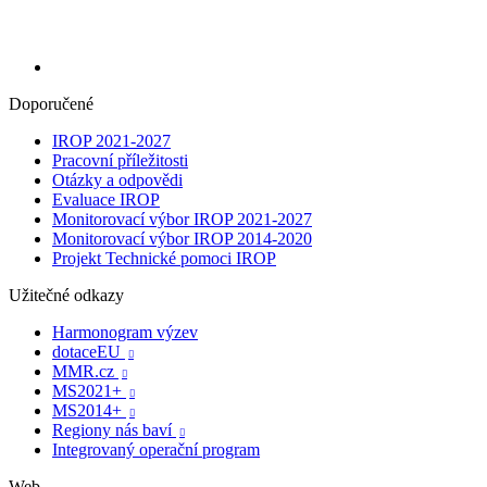
Doporučené
IROP 2021-2027
Pracovní příležitosti
Otázky a odpovědi
Evaluace IROP
Monitorovací výbor IROP 2021-2027
Monitorovací výbor IROP 2014-2020
Projekt Technické pomoci IROP
Užitečné odkazy
Harmonogram výzev
dotaceEU

MMR.cz

MS2021+

MS2014+

Regiony nás baví

Integrovaný operační program
Web