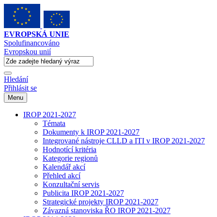
EVROPSKÁ UNIE
Spolufinancováno
Evropskou unií
Hledání
Přihlásit se
Menu
IROP 2021-2027
Témata
Dokumenty k IROP 2021-2027
Integrované nástroje CLLD a ITI v IROP 2021-2027
Hodnotící kritéria
Kategorie regionů
Kalendář akcí
Přehled akcí
Konzultační servis
Publicita IROP 2021-2027
Strategické projekty IROP 2021-2027
Závazná stanoviska ŘO IROP 2021-2027