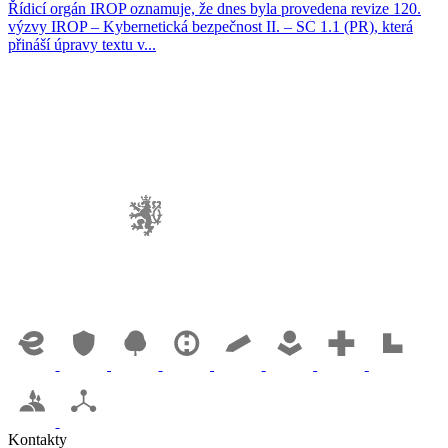
Řídicí orgán IROP oznamuje, že dnes byla provedena revize 120.
výzvy IROP – Kybernetická bezpečnost II. – SC 1.1 (PR), která
přináší úpravy textu v...
Kontakty