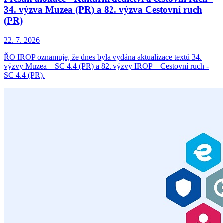
34. výzva Muzea (PR) a 82. výzva Cestovní ruch
(PR)
22. 7. 2026
ŘO IROP oznamuje, že dnes byla vydána aktualizace textů 34.
výzvy Muzea – SC 4.4 (PR) a 82. výzvy IROP – Cestovní ruch -
SC 4.4 (PR).