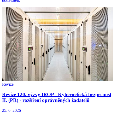
dodavateli.
Revize
Revize 120. výzvy IROP - Kybernetická bezpečnost
II. (PR) - rozšíření oprávněných žadatelů
25. 6. 2026