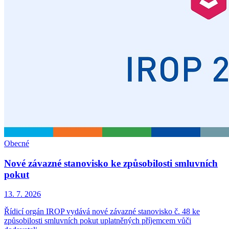
Obecné
Nové závazné stanovisko ke způsobilosti smluvních
pokut
13. 7. 2026
Řídicí orgán IROP vydává nové závazné stanovisko č. 48 ke
způsobilosti smluvních pokut uplatněných příjemcem vůči