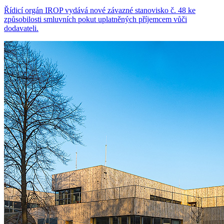
Řídicí orgán IROP vydává nové závazné stanovisko č. 48 ke
způsobilosti smluvních pokut uplatněných příjemcem vůči
dodavateli.