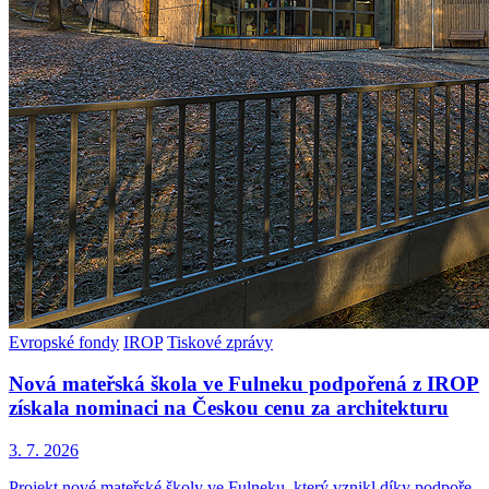
Evropské fondy
IROP
Tiskové zprávy
Nová mateřská škola ve Fulneku podpořená z IROP
získala nominaci na Českou cenu za architekturu
3. 7. 2026
Projekt nové mateřské školy ve Fulneku, který vznikl díky podpoře