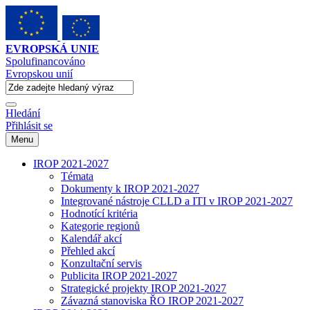
EVROPSKÁ UNIE
Spolufinancováno
Evropskou unií
Hledání
Přihlásit se
Menu
IROP 2021-2027
Témata
Dokumenty k IROP 2021-2027
Integrované nástroje CLLD a ITI v IROP 2021-2027
Hodnotící kritéria
Kategorie regionů
Kalendář akcí
Přehled akcí
Konzultační servis
Publicita IROP 2021-2027
Strategické projekty IROP 2021-2027
Závazná stanoviska ŘO IROP 2021-2027