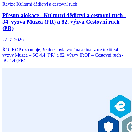
Revize
Kulturní dědictví a cestovní ruch
Přesun alokace - Kulturní dědictví a cestovní ruch -
34. výzva Muzea (PR) a 82. výzva Cestovní ruch
(PR)
22. 7. 2026
ŘO IROP oznamuje, že dnes byla vydána aktualizace textů 34.
výzvy Muzea – SC 4.4 (PR) a 82. výzvy IROP – Cestovní ruch -
SC 4.4 (PR).