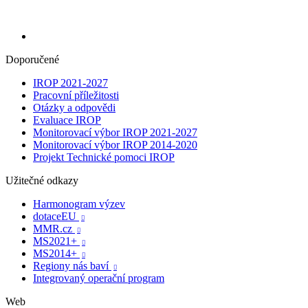
Doporučené
IROP 2021-2027
Pracovní příležitosti
Otázky a odpovědi
Evaluace IROP
Monitorovací výbor IROP 2021-2027
Monitorovací výbor IROP 2014-2020
Projekt Technické pomoci IROP
Užitečné odkazy
Harmonogram výzev
dotaceEU

MMR.cz

MS2021+

MS2014+

Regiony nás baví

Integrovaný operační program
Web