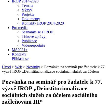
IROP 2014-2020
Témata
Výzvy
Projekty
Dokumenty
Kontakty IROP 2014-2020
Pro média
Seznamte se s IROP
Tiskové zprávy
Publikace
Videoreportáže
MS2021+
Kontakty
Přihlásit se
Úvod
>
Web
>
Novinky
>
Pozvánka na seminář pro žadatele k 77.
výzvě IROP „Deinstitucionalizace sociálních služeb za účelem
Pozvánka na seminář pro žadatele k 77.
výzvě IROP „Deinstitucionalizace
sociálních služeb za účelem sociálního
začleňování III“