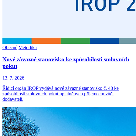
Obecné
Metodika
Nové závazné stanovisko ke způsobilosti smluvních
pokut
13. 7. 2026
Řídicí orgán IROP vydává nové závazné stanovisko č. 48 ke
způsobilosti smluvních pokut uplatněných příjemcem vůči
dodavateli.