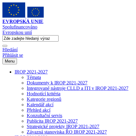
EVROPSKÁ UNIE
Spolufinancováno
Evropskou unií
Hledání
Přihlásit se
Menu
IROP 2021-2027
Témata
Dokumenty k IROP 2021-2027
Integrované nástroje CLLD a ITI v IROP 2021-2027
Hodnotící kritéria
Kategorie regionů
Kalendář akcí
Přehled akcí
Konzultační servis
Publicita IROP 2021-2027
Strategické projekty IROP 2021-2027
Závazná stanoviska ŘO IROP 2021-2027