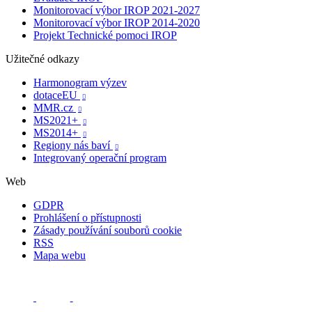
Monitorovací výbor IROP 2021-2027
Monitorovací výbor IROP 2014-2020
Projekt Technické pomoci IROP
Užitečné odkazy
Harmonogram výzev
dotaceEU

MMR.cz

MS2021+

MS2014+

Regiony nás baví

Integrovaný operační program
Web
GDPR
Prohlášení o přístupnosti
Zásady používání souborů cookie
RSS
Mapa webu