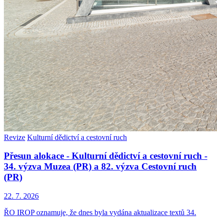
Revize
Kulturní dědictví a cestovní ruch
Přesun alokace - Kulturní dědictví a cestovní ruch -
34. výzva Muzea (PR) a 82. výzva Cestovní ruch
(PR)
22. 7. 2026
ŘO IROP oznamuje, že dnes byla vydána aktualizace textů 34.