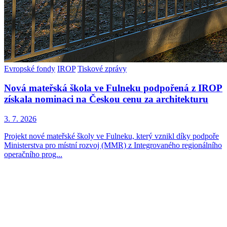
Evropské fondy
IROP
Tiskové zprávy
Nová mateřská škola ve Fulneku podpořená z IROP
získala nominaci na Českou cenu za architekturu
3. 7. 2026
Projekt nové mateřské školy ve Fulneku, který vznikl díky podpoře
Ministerstva pro místní rozvoj (MMR) z Integrovaného regionálního
operačního prog...