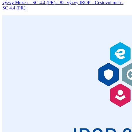
výzvy Muzea – SC 4.4 (PR) a 82. výzvy IROP – Cestovní ruch -
SC 4.4 (PR).