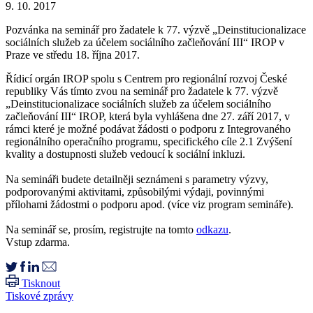
9. 10. 2017
Pozvánka na seminář pro žadatele k 77. výzvě „Deinstitucionalizace
sociálních služeb za účelem sociálního začleňování III“ IROP v
Praze ve středu 18. října 2017.
Řídicí orgán IROP spolu s Centrem pro regionální rozvoj České
republiky Vás tímto zvou na seminář pro žadatele k 77. výzvě
„Deinstitucionalizace sociálních služeb za účelem sociálního
začleňování III“ IROP, která byla vyhlášena dne 27. září 2017, v
rámci které je možné podávat žádosti o podporu z Integrovaného
regionálního operačního programu, specifického cíle 2.1 Zvýšení
kvality a dostupnosti služeb vedoucí k sociální inkluzi.
Na semináři budete detailněji seznámeni s parametry výzvy,
podporovanými aktivitami, způsobilými výdaji, povinnými
přílohami žádostmi o podporu apod. (více viz program semináře).
Na seminář se, prosím, registrujte na tomto
odkazu
.
Vstup zdarma.
Tisknout
Tiskové zprávy