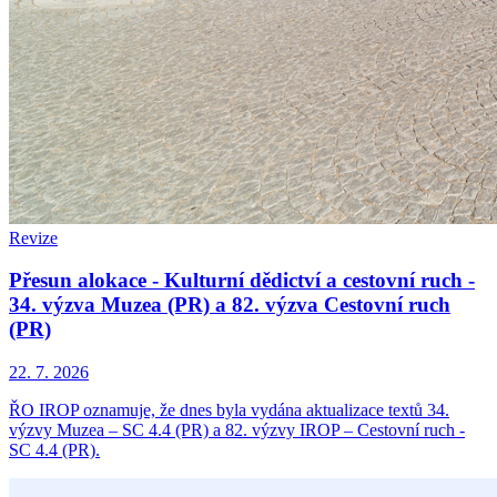
Revize
Přesun alokace - Kulturní dědictví a cestovní ruch -
34. výzva Muzea (PR) a 82. výzva Cestovní ruch
(PR)
22. 7. 2026
ŘO IROP oznamuje, že dnes byla vydána aktualizace textů 34.
výzvy Muzea – SC 4.4 (PR) a 82. výzvy IROP – Cestovní ruch -
SC 4.4 (PR).