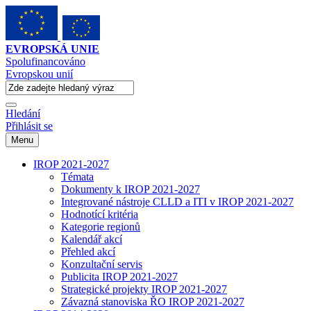
EVROPSKÁ UNIE
Spolufinancováno
Evropskou unií
Hledání
Přihlásit se
Menu
IROP 2021-2027
Témata
Dokumenty k IROP 2021-2027
Integrované nástroje CLLD a ITI v IROP 2021-2027
Hodnotící kritéria
Kategorie regionů
Kalendář akcí
Přehled akcí
Konzultační servis
Publicita IROP 2021-2027
Strategické projekty IROP 2021-2027
Závazná stanoviska ŘO IROP 2021-2027