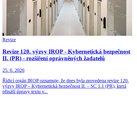
Revize
Revize 120. výzvy IROP - Kybernetická bezpečnost
II. (PR) - rozšíření oprávněných žadatelů
25. 6. 2026
Řídicí orgán IROP oznamuje, že dnes byla provedena revize 120.
výzvy IROP – Kybernetická bezpečnost II. – SC 1.1 (PR), která
přináší úpravy textu v...