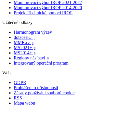
Monitorovací výbor IROP 2021-2027
Monitorovací výbor IROP 2014-2020
Projekt Technické pomoci IROP
Užitečné odkazy
Harmonogram výzev
dotaceEU

MMR.cz

MS2021+

MS2014+

Regiony nás baví

Integrovaný operační program
Web
GDPR
Prohlášení o přístupnosti
Zásady používání souborů cookie
RSS
Mapa webu