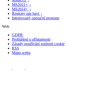
MMR.cz

MS2021+

MS2014+

Regiony nás baví

Integrovaný operační program
Web
GDPR
Prohlášení o přístupnosti
Zásady používání souborů cookie
RSS
Mapa webu