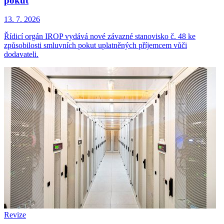
pokut
13. 7. 2026
Řídicí orgán IROP vydává nové závazné stanovisko č. 48 ke
způsobilosti smluvních pokut uplatněných příjemcem vůči
dodavateli.
Revize