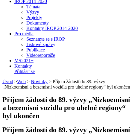
IROP 2014-2020
Témata
Výzvy
Projekty
Dokumenty
Kontakty IROP 2014-2020
Pro média
Seznamte se s IROP
Tiskové zprávy
Publikace
Videoreportáže
MS2021+
Kontakty
Přihlásit se
Úvod
>
Web
>
Novinky
>
Příjem žádostí do 89. výzvy
„Nízkoemisní a bezemisní vozidla pro uhelné regiony“ byl ukončen
Příjem žádostí do 89. výzvy „Nízkoemisní
a bezemisní vozidla pro uhelné regiony“
byl ukončen
Příjem žádostí do 89. výzvy „Nízkoemisní