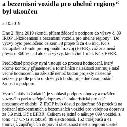
a bezemisní vozidla pro uhelné regiony“
byl ukončen
2.10.2019
Dne 2. října 2019 skončil příjem žádostí o podporu do výzvy č. 89
IROP „Nízkoemisní a bezemisní vozidla pro uhelné regiony“. Do
výzvy bylo předloženo celkem 38 projektů za 4,6 mld. Kč z
Evropského fondu pro regionální rozvoj (EFRR), což znamená
převis o 360 % nad alokací výzvy, která činí 1 mld. Kč z EFRR.
Předložené projekty nyní vstoupí do procesu hodnocení, který
kromě kontroly přijatelnosti a formálních náležitostí zahrnuje také
věcné hodnocení, na základě něhož budou projekty následně
seřazeny podle počtu obdržených bodů, případně času podání
žádosti o podporu.
Vysoká aktivita žadatelů je v oblasti podpory obnovy a rozšíření
vozového parku veřejné dopravy charakteristická pro celé
programové období. Z IROP bylo dosud podpořeno 68 projektů na
pořízení nízkoemisních a bezemisních vozidel pro veřejnou dopravu
za 5,9 mld. Kč z EFRR. Celkem se jedná o nákupy 699 vozidel, z
toho 417 CNG autobusů, 89 elektrobusů, 152 trolejbusů a 41
tramvají, zajišťujících dopravní obslužnost měst a regionů České