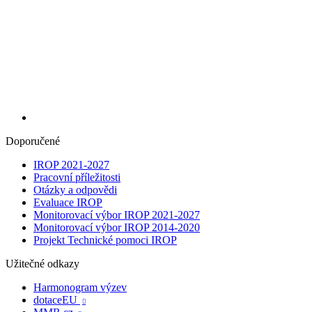
Doporučené
IROP 2021-2027
Pracovní příležitosti
Otázky a odpovědi
Evaluace IROP
Monitorovací výbor IROP 2021-2027
Monitorovací výbor IROP 2014-2020
Projekt Technické pomoci IROP
Užitečné odkazy
Harmonogram výzev
dotaceEU
