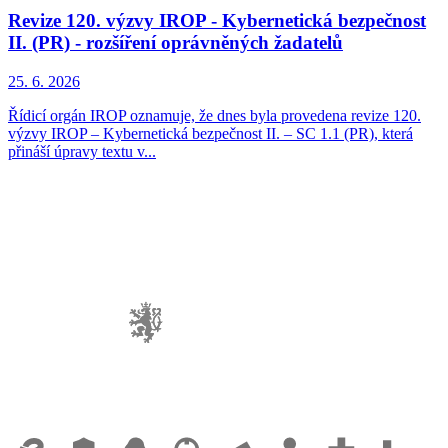
Revize 120. výzvy IROP - Kybernetická bezpečnost
II. (PR) - rozšíření oprávněných žadatelů
25. 6. 2026
Řídicí orgán IROP oznamuje, že dnes byla provedena revize 120.
výzvy IROP – Kybernetická bezpečnost II. – SC 1.1 (PR), která
přináší úpravy textu v...