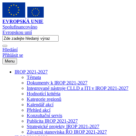
EVROPSKÁ UNIE
Spolufinancováno
Evropskou unií
Hledání
Přihlásit se
Menu
IROP 2021-2027
Témata
Dokumenty k IROP 2021-2027
Integrované nástroje CLLD a ITI v IROP 2021-2027
Hodnotící kritéria
Kategorie regionů
Kalendář akcí
Přehled akcí
Konzultační servis
Publicita IROP 2021-2027
Strategické projekty IROP 2021-2027
Závazná stanoviska ŘO IROP 2021-2027