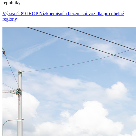
republiky.
Výzva č. 89 IROP Nízkoemisní a bezemisní vozidla pro uhelné
regiony