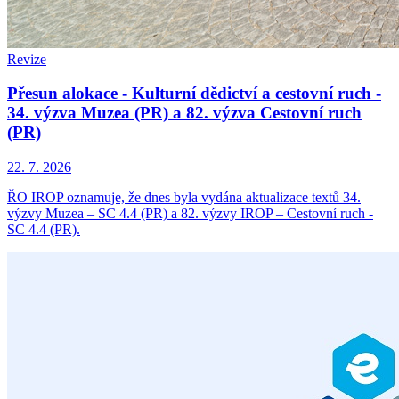
Revize
Přesun alokace - Kulturní dědictví a cestovní ruch -
34. výzva Muzea (PR) a 82. výzva Cestovní ruch
(PR)
22. 7. 2026
ŘO IROP oznamuje, že dnes byla vydána aktualizace textů 34.
výzvy Muzea – SC 4.4 (PR) a 82. výzvy IROP – Cestovní ruch -
SC 4.4 (PR).