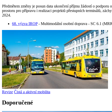
Předmětem změny je posun data ukončení příjmu žádostí o podporu o 8
prostoru pro přípravu i realizaci projektů přestupních terminálů, zá
2024.
68. výzva IROP
- Multimodální osobní doprava - SC 6.1 (MR
Revize
Čistá a aktivní mobilita
Doporučené