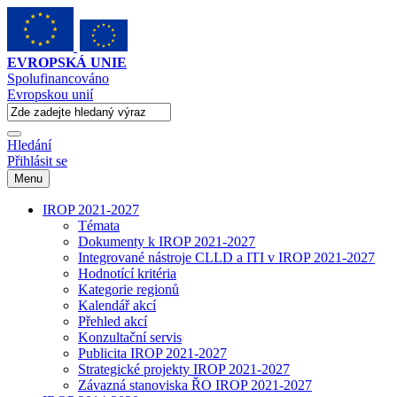
EVROPSKÁ UNIE
Spolufinancováno
Evropskou unií
Hledání
Přihlásit se
Menu
IROP 2021-2027
Témata
Dokumenty k IROP 2021-2027
Integrované nástroje CLLD a ITI v IROP 2021-2027
Hodnotící kritéria
Kategorie regionů
Kalendář akcí
Přehled akcí
Konzultační servis
Publicita IROP 2021-2027
Strategické projekty IROP 2021-2027
Závazná stanoviska ŘO IROP 2021-2027