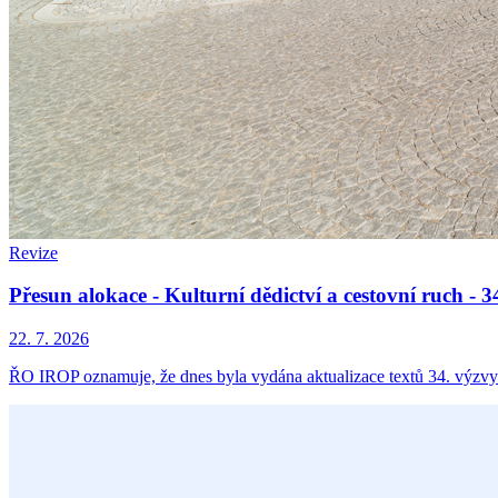
Revize
Přesun alokace - Kulturní dědictví a cestovní ruch -
22. 7. 2026
ŘO IROP oznamuje, že dnes byla vydána aktualizace textů 34. výzvy