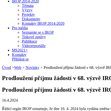
IROP 2014-2020
Témata
Výzvy
Projekty
Dokumenty
Kontakty IROP 2014-2020
Pro média
Seznamte se s IROP
Tiskové zprávy
Publikace
Videoreportáže
MS2021+
Kontakty
Přihlásit se
Úvod
>
Web
>
Novinky
>
Prodloužení příjmu žádostí v 68. výzvě I
Prodloužení příjmu žádostí v 68. výzvě I
Prodloužení příjmu žádostí v 68. výzvě I
16.4.2024
Řídicí orgán IROP oznamuje, že dne 16. 4. 2024 byla vydána změna 