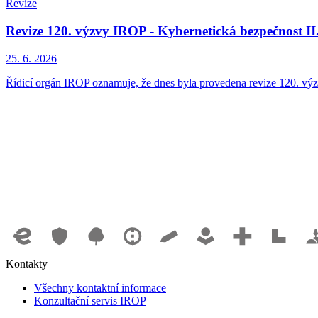
Revize
Revize 120. výzvy IROP - Kybernetická bezpečnost II.
25. 6. 2026
Řídicí orgán IROP oznamuje, že dnes byla provedena revize 120. výzv
Kontakty
Všechny kontaktní informace
Konzultační servis IROP