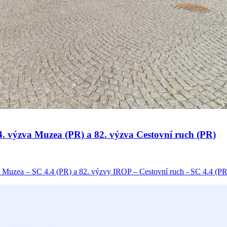
 34. výzva Muzea (PR) a 82. výzva Cestovní ruch (PR)
 Muzea – SC 4.4 (PR) a 82. výzvy IROP – Cestovní ruch - SC 4.4 (PR