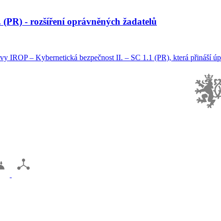
 (PR) - rozšíření oprávněných žadatelů
y IROP – Kybernetická bezpečnost II. – SC 1.1 (PR), která přináší úpr