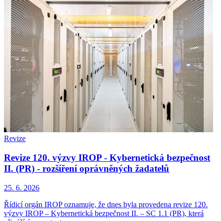
Revize
Revize 120. výzvy IROP - Kybernetická bezpečnost
II. (PR) - rozšíření oprávněných žadatelů
25. 6. 2026
Řídicí orgán IROP oznamuje, že dnes byla provedena revize 120.
výzvy IROP – Kybernetická bezpečnost II. – SC 1.1 (PR), která