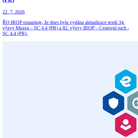
22. 7. 2026
ŘO IROP oznamuje, že dnes byla vydána aktualizace textů 34.
výzvy Muzea – SC 4.4 (PR) a 82. výzvy IROP – Cestovní ruch -
SC 4.4 (PR).