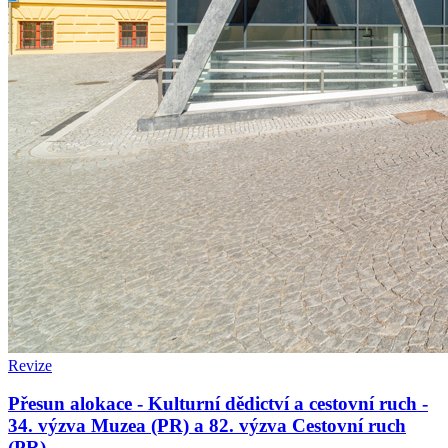
Revize
Přesun alokace - Kulturní dědictví a cestovní ruch -
34. výzva Muzea (PR) a 82. výzva Cestovní ruch
(PR)