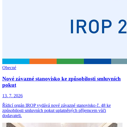
Obecné
Nové závazné stanovisko ke způsobilosti smluvních
pokut
13. 7. 2026
Řídicí orgán IROP vydává nové závazné stanovisko č. 48 ke
způsobilosti smluvních pokut uplatněných příjemcem vůči
dodavateli.