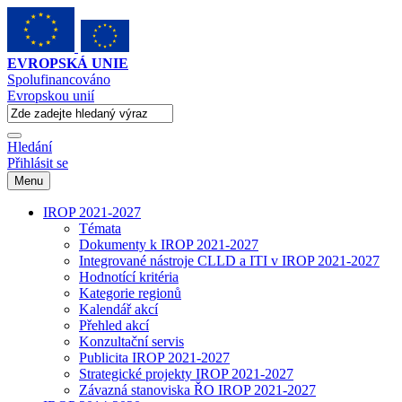
EVROPSKÁ UNIE
Spolufinancováno
Evropskou unií
Hledání
Přihlásit se
Menu
IROP 2021-2027
Témata
Dokumenty k IROP 2021-2027
Integrované nástroje CLLD a ITI v IROP 2021-2027
Hodnotící kritéria
Kategorie regionů
Kalendář akcí
Přehled akcí
Konzultační servis
Publicita IROP 2021-2027
Strategické projekty IROP 2021-2027
Závazná stanoviska ŘO IROP 2021-2027