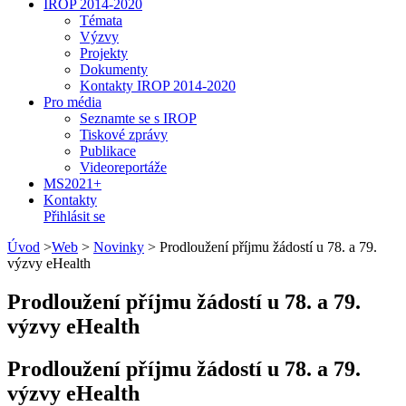
IROP 2014-2020
Témata
Výzvy
Projekty
Dokumenty
Kontakty IROP 2014-2020
Pro média
Seznamte se s IROP
Tiskové zprávy
Publikace
Videoreportáže
MS2021+
Kontakty
Přihlásit se
Úvod
>
Web
>
Novinky
>
Prodloužení příjmu žádostí u 78. a 79.
výzvy eHealth
Prodloužení příjmu žádostí u 78. a 79.
výzvy eHealth
Prodloužení příjmu žádostí u 78. a 79.
výzvy eHealth