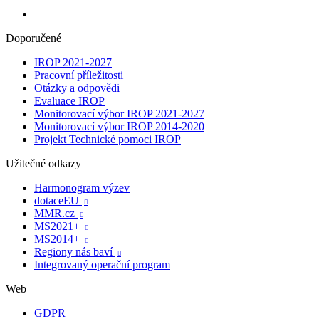
Doporučené
IROP 2021-2027
Pracovní příležitosti
Otázky a odpovědi
Evaluace IROP
Monitorovací výbor IROP 2021-2027
Monitorovací výbor IROP 2014-2020
Projekt Technické pomoci IROP
Užitečné odkazy
Harmonogram výzev
dotaceEU

MMR.cz

MS2021+

MS2014+

Regiony nás baví

Integrovaný operační program
Web
GDPR