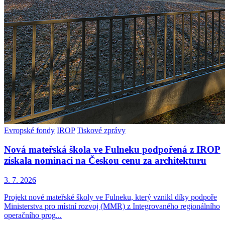
Evropské fondy
IROP
Tiskové zprávy
Nová mateřská škola ve Fulneku podpořená z IROP
získala nominaci na Českou cenu za architekturu
3. 7. 2026
Projekt nové mateřské školy ve Fulneku, který vznikl díky podpoře
Ministerstva pro místní rozvoj (MMR) z Integrovaného regionálního
operačního prog...