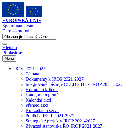
EVROPSKÁ UNIE
Spolufinancováno
Evropskou unií
Hledání
Přihlásit se
Menu
IROP 2021-2027
Témata
Dokumenty k IROP 2021-2027
Integrované nástroje CLLD a ITI v IROP 2021-2027
Hodnotící kritéria
Kategorie regionů
Kalendář akcí
Přehled akcí
Konzultační servis
Publicita IROP 2021-2027
Strategické projekty IROP 2021-2027
Závazná stanoviska ŘO IROP 2021-2027