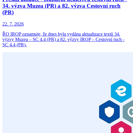
34. výzva Muzea (PR) a 82. výzva Cestovní ruch
(PR)
22. 7. 2026
ŘO IROP oznamuje, že dnes byla vydána aktualizace textů 34.
výzvy Muzea – SC 4.4 (PR) a 82. výzvy IROP – Cestovní ruch -
SC 4.4 (PR).