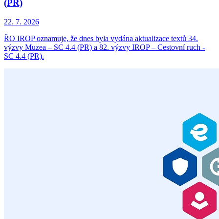
(PR)
22. 7. 2026
ŘO IROP oznamuje, že dnes byla vydána aktualizace textů 34.
výzvy Muzea – SC 4.4 (PR) a 82. výzvy IROP – Cestovní ruch -
SC 4.4 (PR).