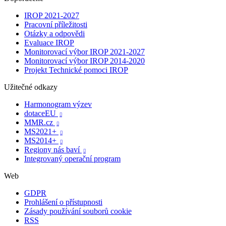
IROP 2021-2027
Pracovní příležitosti
Otázky a odpovědi
Evaluace IROP
Monitorovací výbor IROP 2021-2027
Monitorovací výbor IROP 2014-2020
Projekt Technické pomoci IROP
Užitečné odkazy
Harmonogram výzev
dotaceEU

MMR.cz

MS2021+

MS2014+

Regiony nás baví

Integrovaný operační program
Web
GDPR
Prohlášení o přístupnosti
Zásady používání souborů cookie
RSS