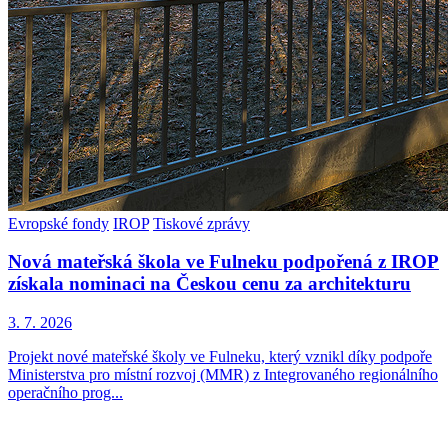
Evropské fondy
IROP
Tiskové zprávy
Nová mateřská škola ve Fulneku podpořená z IROP
získala nominaci na Českou cenu za architekturu
3. 7. 2026
Projekt nové mateřské školy ve Fulneku, který vznikl díky podpoře
Ministerstva pro místní rozvoj (MMR) z Integrovaného regionálního
operačního prog...