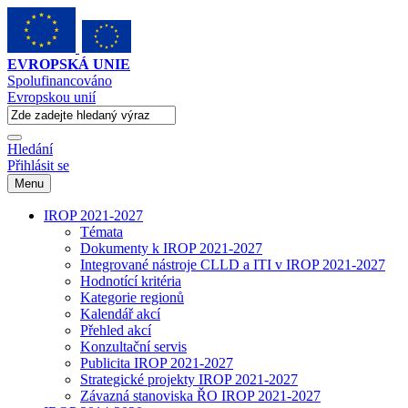
EVROPSKÁ UNIE
Spolufinancováno
Evropskou unií
Hledání
Přihlásit se
Menu
IROP 2021-2027
Témata
Dokumenty k IROP 2021-2027
Integrované nástroje CLLD a ITI v IROP 2021-2027
Hodnotící kritéria
Kategorie regionů
Kalendář akcí
Přehled akcí
Konzultační servis
Publicita IROP 2021-2027
Strategické projekty IROP 2021-2027
Závazná stanoviska ŘO IROP 2021-2027