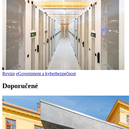
Revize
eGovernment a kyberbezpečnost
Doporučené