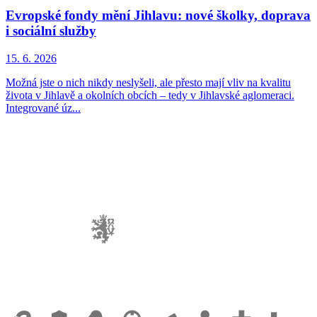
Evropské fondy mění Jihlavu: nové školky, doprava
i sociální služby
15. 6. 2026
Možná jste o nich nikdy neslyšeli, ale přesto mají vliv na kvalitu
života v Jihlavě a okolních obcích – tedy v Jihlavské aglomeraci.
Integrované úz...