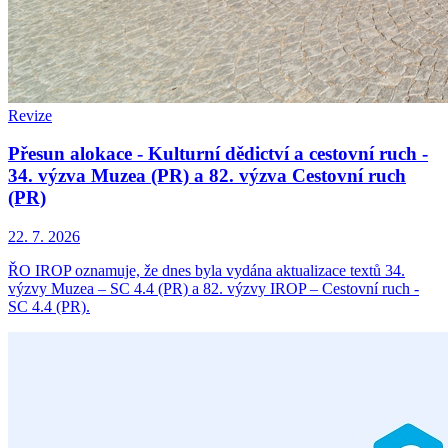
Revize
Přesun alokace - Kulturní dědictví a cestovní ruch -
34. výzva Muzea (PR) a 82. výzva Cestovní ruch
(PR)
22. 7. 2026
ŘO IROP oznamuje, že dnes byla vydána aktualizace textů 34.
výzvy Muzea – SC 4.4 (PR) a 82. výzvy IROP – Cestovní ruch -
SC 4.4 (PR).