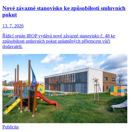
Nové závazné stanovisko ke způsobilosti smluvních
pokut
13. 7. 2026
Řídicí orgán IROP vydává nové závazné stanovisko č. 48 ke
způsobilosti smluvních pokut uplatněných příjemcem vůči
dodavateli.
Publicita