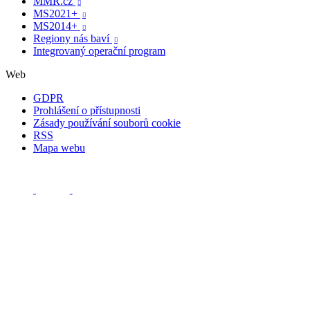
MMR.cz

MS2021+

MS2014+

Regiony nás baví

Integrovaný operační program
Web
GDPR
Prohlášení o přístupnosti
Zásady používání souborů cookie
RSS
Mapa webu