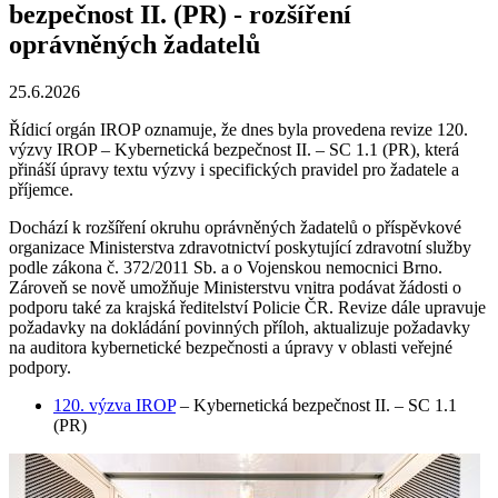
bezpečnost II. (PR) - rozšíření
oprávněných žadatelů
25.6.2026
Řídicí orgán IROP oznamuje, že dnes byla provedena revize 120.
výzvy IROP – Kybernetická bezpečnost II. – SC 1.1 (PR), která
přináší úpravy textu výzvy i specifických pravidel pro žadatele a
příjemce.
Dochází k rozšíření okruhu oprávněných žadatelů o příspěvkové
organizace Ministerstva zdravotnictví poskytující zdravotní služby
podle zákona č. 372/2011 Sb. a o Vojenskou nemocnici Brno.
Zároveň se nově umožňuje Ministerstvu vnitra podávat žádosti o
podporu také za krajská ředitelství Policie ČR. Revize dále upravuje
požadavky na dokládání povinných příloh, aktualizuje požadavky
na auditora kybernetické bezpečnosti a úpravy v oblasti veřejné
podpory.
120. výzva IROP
– Kybernetická bezpečnost II. – SC 1.1
(PR)