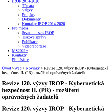
IROP 2014-2020
Témata
Výzvy
Projekty
Dokumenty
Kontakty IROP 2014-2020
Pro média
Seznamte se s IROP
Tiskové zprávy
Publikace
Videoreportáže
MS2021+
Kontakty
Přihlásit se
Úvod
>
Web
>
Novinky
>
Revize 120. výzvy IROP - Kybernetická
bezpečnost II. (PR) - rozšíření oprávněných žadatelů
Revize 120. výzvy IROP - Kybernetická
bezpečnost II. (PR) - rozšíření
oprávněných žadatelů
Revize 120. výzvy IROP - Kybernetická