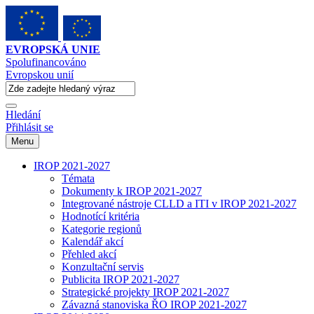
EVROPSKÁ UNIE
Spolufinancováno
Evropskou unií
Hledání
Přihlásit se
Menu
IROP 2021-2027
Témata
Dokumenty k IROP 2021-2027
Integrované nástroje CLLD a ITI v IROP 2021-2027
Hodnotící kritéria
Kategorie regionů
Kalendář akcí
Přehled akcí
Konzultační servis
Publicita IROP 2021-2027
Strategické projekty IROP 2021-2027
Závazná stanoviska ŘO IROP 2021-2027