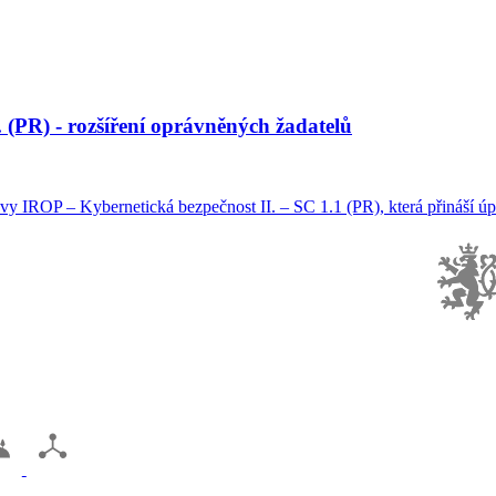
 (PR) - rozšíření oprávněných žadatelů
y IROP – Kybernetická bezpečnost II. – SC 1.1 (PR), která přináší úpr