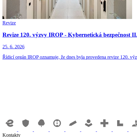
Revize
Revize 120. výzvy IROP - Kybernetická bezpečnost II.
25. 6. 2026
Řídicí orgán IROP oznamuje, že dnes byla provedena revize 120. výzv
Kontakty