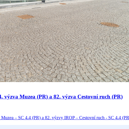
 34. výzva Muzea (PR) a 82. výzva Cestovní ruch (PR)
 Muzea – SC 4.4 (PR) a 82. výzvy IROP – Cestovní ruch - SC 4.4 (PR