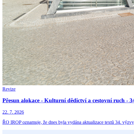
Revize
Přesun alokace - Kulturní dědictví a cestovní ruch -
22. 7. 2026
ŘO IROP oznamuje, že dnes byla vydána aktualizace textů 34. výzvy