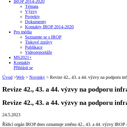
IROP 2014-2020
Témata
Výzvy
Projekty
Dokumenty
Kontakty IROP 2014-2020
Pro média
Seznamte se s IROP
Tiskové zprávy
Publikace
Videoreportáže
MS2021+
Kontakty
Přihlásit se
Úvod
>
Web
>
Novinky
>
Revize 42., 43. a 44. výzvy na podporu inf
Revize 42., 43. a 44. výzvy na podporu inf
Revize 42., 43. a 44. výzvy na podporu inf
24.5.2023
Řídicí orgán IROP dnes oznamuje změnu 42., 43. a 44. výzvy IROP - 