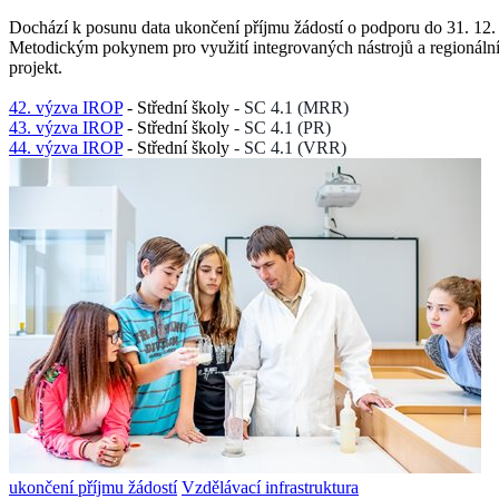
Dochází k posunu data ukončení příjmu žádostí o podporu do 31. 12. 2
Metodickým pokynem pro využití integrovaných nástrojů a regionáln
projekt.
42. výzva IROP
- Střední školy
- SC 4.1 (MRR)
43. výzva IROP
- Střední školy
- SC 4.1 (PR)
44. výzva IROP
- Střední školy
- SC 4.1 (VRR)
ukončení příjmu žádostí
Vzdělávací infrastruktura