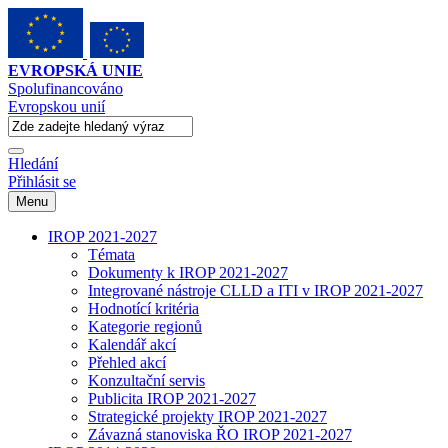
EVROPSKÁ UNIE
Spolufinancováno
Evropskou unií
Hledání
Přihlásit se
Menu
IROP 2021-2027
Témata
Dokumenty k IROP 2021-2027
Integrované nástroje CLLD a ITI v IROP 2021-2027
Hodnotící kritéria
Kategorie regionů
Kalendář akcí
Přehled akcí
Konzultační servis
Publicita IROP 2021-2027
Strategické projekty IROP 2021-2027
Závazná stanoviska ŘO IROP 2021-2027