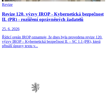
Revize
Revize 120. výzvy IROP - Kybernetická bezpečnost
II. (PR) - rozšíření oprávněných žadatelů
25. 6. 2026
Řídicí orgán IROP oznamuje, že dnes byla provedena revize 120.
výzvy IROP – Kybernetická bezpečnost II. – SC 1.1 (PR), která
přináší úpravy textu v...