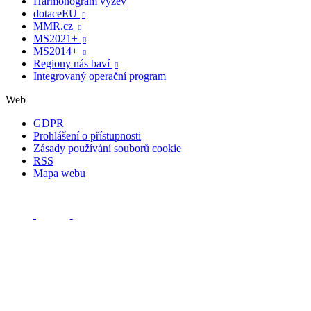
Harmonogram výzev
dotaceEU

MMR.cz

MS2021+

MS2014+

Regiony nás baví

Integrovaný operační program
Web
GDPR
Prohlášení o přístupnosti
Zásady používání souborů cookie
RSS
Mapa webu