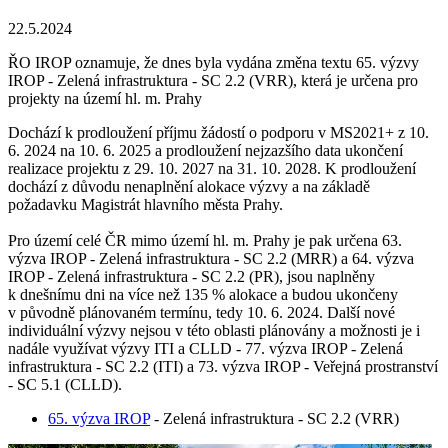
22.5.2024
ŘO IROP oznamuje, že dnes byla vydána změna textu 65. výzvy
IROP - Zelená infrastruktura - SC 2.2 (VRR), která je určena pro
projekty na území hl. m. Prahy
Dochází k prodloužení příjmu žádostí o podporu v MS2021+ z 10.
6. 2024 na 10. 6. 2025 a prodloužení nejzazšího data ukončení
realizace projektu z 29. 10. 2027 na 31. 10. 2028. K prodloužení
dochází z důvodu nenaplnění alokace výzvy a na základě
požadavku Magistrát hlavního města Prahy.
Pro území celé ČR mimo území hl. m. Prahy je pak určena 63.
výzva IROP - Zelená infrastruktura - SC 2.2 (MRR) a 64. výzva
IROP - Zelená infrastruktura - SC 2.2 (PR), jsou naplněny
k dnešnímu dni na více než 135 % alokace a budou ukončeny
v původně plánovaném termínu, tedy 10. 6. 2024. Další nové
individuální výzvy nejsou v této oblasti plánovány a možnosti je i
nadále využívat výzvy ITI a CLLD - 77. výzva IROP - Zelená
infrastruktura - SC 2.2 (ITI) a 73. výzva IROP - Veřejná prostranství
- SC 5.1 (CLLD).
65. výzva IROP
- Zelená infrastruktura - SC 2.2 (VRR)