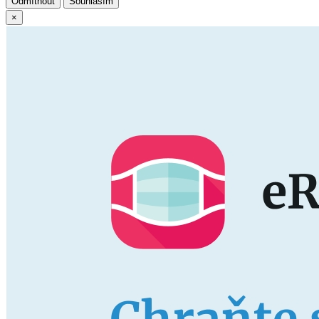
Odmítnout
Souhlasím
×