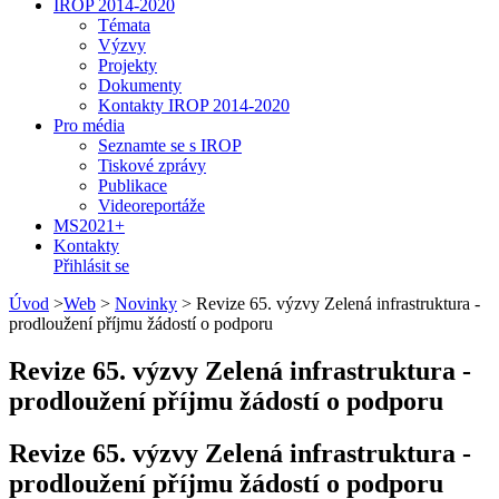
IROP 2014-2020
Témata
Výzvy
Projekty
Dokumenty
Kontakty IROP 2014-2020
Pro média
Seznamte se s IROP
Tiskové zprávy
Publikace
Videoreportáže
MS2021+
Kontakty
Přihlásit se
Úvod
>
Web
>
Novinky
>
Revize 65. výzvy Zelená infrastruktura -
prodloužení příjmu žádostí o podporu
Revize 65. výzvy Zelená infrastruktura -
prodloužení příjmu žádostí o podporu
Revize 65. výzvy Zelená infrastruktura -
prodloužení příjmu žádostí o podporu