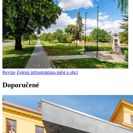
Revize
Zelená infrastruktura měst a obcí
Doporučené