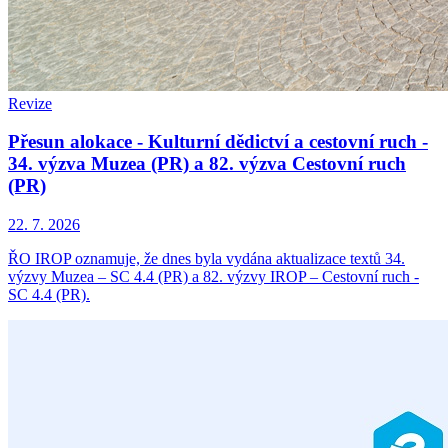
Revize
Přesun alokace - Kulturní dědictví a cestovní ruch -
34. výzva Muzea (PR) a 82. výzva Cestovní ruch
(PR)
22. 7. 2026
ŘO IROP oznamuje, že dnes byla vydána aktualizace textů 34.
výzvy Muzea – SC 4.4 (PR) a 82. výzvy IROP – Cestovní ruch -
SC 4.4 (PR).