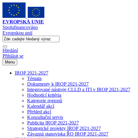
EVROPSKÁ UNIE
Spolufinancováno
Evropskou unií
Hledání
Přihlásit se
Menu
IROP 2021-2027
Témata
Dokumenty k IROP 2021-2027
Integrované nástroje CLLD a ITI v IROP 2021-2027
Hodnotící kritéria
Kategorie regionů
Kalendář akcí
Přehled akcí
Konzultační servis
Publicita IROP 2021-2027
Strategické projekty IROP 2021-2027
Závazná stanoviska ŘO IROP 2021-2027