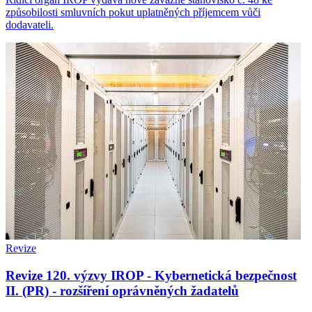
způsobilosti smluvních pokut uplatněných příjemcem vůči
dodavateli.
Revize
Revize 120. výzvy IROP - Kybernetická bezpečnost
II. (PR) - rozšíření oprávněných žadatelů