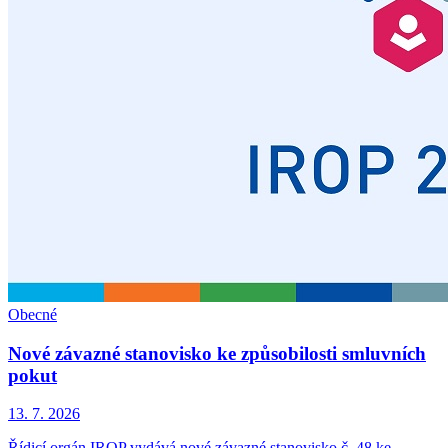
Obecné
Nové závazné stanovisko ke způsobilosti smluvních
pokut
13. 7. 2026
Řídicí orgán IROP vydává nové závazné stanovisko č. 48 ke