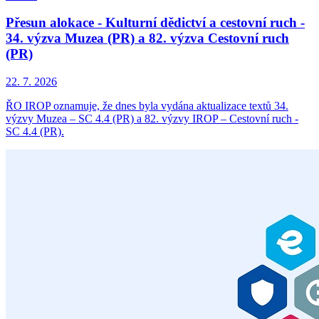
Přesun alokace - Kulturní dědictví a cestovní ruch -
34. výzva Muzea (PR) a 82. výzva Cestovní ruch
(PR)
22. 7. 2026
ŘO IROP oznamuje, že dnes byla vydána aktualizace textů 34.
výzvy Muzea – SC 4.4 (PR) a 82. výzvy IROP – Cestovní ruch -
SC 4.4 (PR).