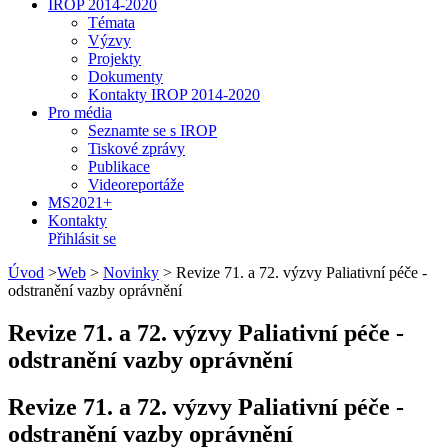
IROP 2014-2020
Témata
Výzvy
Projekty
Dokumenty
Kontakty IROP 2014-2020
Pro média
Seznamte se s IROP
Tiskové zprávy
Publikace
Videoreportáže
MS2021+
Kontakty
Přihlásit se
Úvod
>
Web
>
Novinky
>
Revize 71. a 72. výzvy Paliativní péče -
odstranění vazby oprávnění
Revize 71. a 72. výzvy Paliativní péče -
odstranění vazby oprávnění
Revize 71. a 72. výzvy Paliativní péče -
odstranění vazby oprávnění