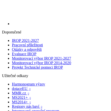
Doporučené
IROP 2021-2027
Pracovní příležitosti
Otázky a odpovědi
Evaluace IROP
Monitorovací výbor IROP 2021-2027
Monitorovací výbor IROP 2014-2020
Projekt Technické pomoci IROP
Užitečné odkazy
Harmonogram výzev
dotaceEU

MMR.cz

MS2021+

MS2014+

Regiony nás baví

Integrovaný operační program