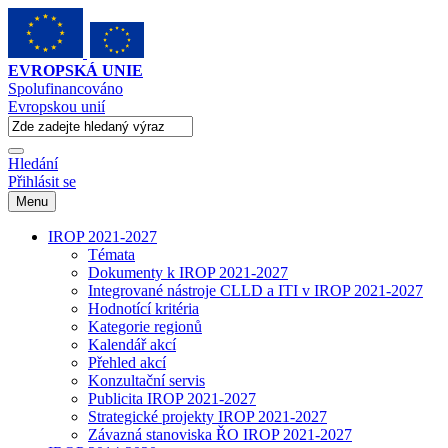
EVROPSKÁ UNIE
Spolufinancováno
Evropskou unií
Hledání
Přihlásit se
Menu
IROP 2021-2027
Témata
Dokumenty k IROP 2021-2027
Integrované nástroje CLLD a ITI v IROP 2021-2027
Hodnotící kritéria
Kategorie regionů
Kalendář akcí
Přehled akcí
Konzultační servis
Publicita IROP 2021-2027
Strategické projekty IROP 2021-2027
Závazná stanoviska ŘO IROP 2021-2027