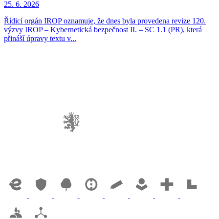
25. 6. 2026
Řídicí orgán IROP oznamuje, že dnes byla provedena revize 120.
výzvy IROP – Kybernetická bezpečnost II. – SC 1.1 (PR), která
přináší úpravy textu v...