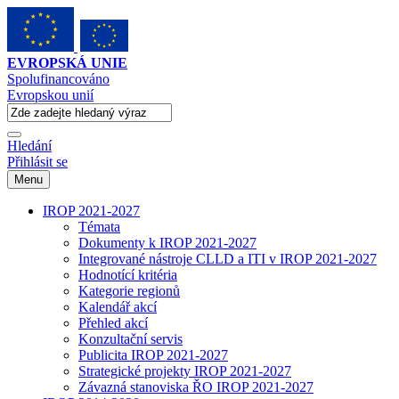
EVROPSKÁ UNIE
Spolufinancováno
Evropskou unií
Hledání
Přihlásit se
Menu
IROP 2021-2027
Témata
Dokumenty k IROP 2021-2027
Integrované nástroje CLLD a ITI v IROP 2021-2027
Hodnotící kritéria
Kategorie regionů
Kalendář akcí
Přehled akcí
Konzultační servis
Publicita IROP 2021-2027
Strategické projekty IROP 2021-2027
Závazná stanoviska ŘO IROP 2021-2027