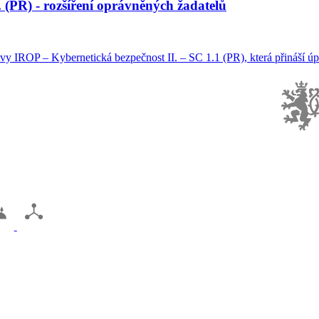
 (PR) - rozšíření oprávněných žadatelů
y IROP – Kybernetická bezpečnost II. – SC 1.1 (PR), která přináší úpr