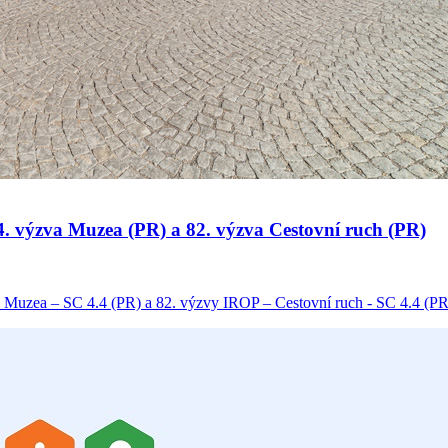
 34. výzva Muzea (PR) a 82. výzva Cestovní ruch (PR)
 Muzea – SC 4.4 (PR) a 82. výzvy IROP – Cestovní ruch - SC 4.4 (PR