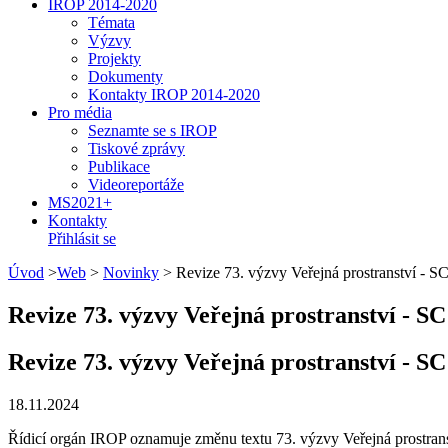
IROP 2014-2020
Témata
Výzvy
Projekty
Dokumenty
Kontakty IROP 2014-2020
Pro média
Seznamte se s IROP
Tiskové zprávy
Publikace
Videoreportáže
MS2021+
Kontakty
Přihlásit se
Úvod
>
Web
>
Novinky
>
Revize 73. výzvy Veřejná prostranství - 
Revize 73. výzvy Veřejná prostranství - S
Revize 73. výzvy Veřejná prostranství - S
18.11.2024
Řídicí orgán IROP oznamuje změnu textu 73. výzvy Veřejná prostran