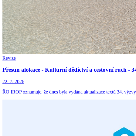
Revize
Přesun alokace - Kulturní dědictví a cestovní ruch -
22. 7. 2026
ŘO IROP oznamuje, že dnes byla vydána aktualizace textů 34. výzvy