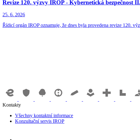
Revize 120. výzvy IROP - Kybernetická bezpečnost II.
25. 6. 2026
Řídicí orgán IROP oznamuje, že dnes byla provedena revize 120. výzv
Kontakty
Všechny kontaktní informace
Konzultační servis IROP