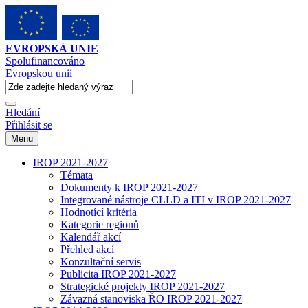
EVROPSKÁ UNIE
Spolufinancováno
Evropskou unií
Hledání
Přihlásit se
Menu
IROP 2021-2027
Témata
Dokumenty k IROP 2021-2027
Integrované nástroje CLLD a ITI v IROP 2021-2027
Hodnotící kritéria
Kategorie regionů
Kalendář akcí
Přehled akcí
Konzultační servis
Publicita IROP 2021-2027
Strategické projekty IROP 2021-2027
Závazná stanoviska ŘO IROP 2021-2027