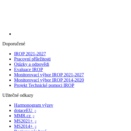
Doporučené
IROP 2021-2027
Pracovní příležitosti
Otázky a odpovědi
Evaluace IROP
Monitorovací výbor IROP 2021-2027
Monitorovací výbor IROP 2014-2020
Projekt Technické pomoci IROP
Užitečné odkazy
Harmonogram výzev
dotaceEU

MMR.cz

MS2021+

MS2014+
