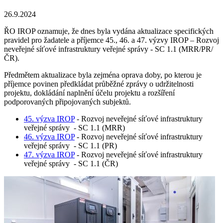
26.9.2024
ŘO IROP oznamuje, že dnes byla vydána aktualizace specifických
pravidel pro žadatele a příjemce 45., 46. a 47. výzvy IROP – Rozvoj
neveřejné síťové infrastruktury veřejné správy - SC 1.1 (MRR/PR/
ČR).
Předmětem aktualizace byla zejména oprava doby, po kterou je
příjemce povinen předkládat průběžné zprávy o udržitelnosti
projektu, dokládání naplnění účelu projektu a rozšíření
podporovaných připojovaných subjektů.
45. výzva IROP
- Rozvoj neveřejné síťové infrastruktury
veřejné správy - SC 1.1 (MRR)
46. výzva IROP
- Rozvoj neveřejné síťové infrastruktury
veřejné správy - SC 1.1 (PR)
47. výzva IROP
- Rozvoj neveřejné síťové infrastruktury
veřejné správy - SC 1.1 (ČR)