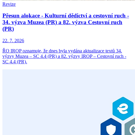
Revize
Přesun alokace - Kulturní dědictví a cestovní ruch -
34. výzva Muzea (PR) a 82. výzva Cestovní ruch
(PR)
22. 7. 2026
ŘO IROP oznamuje, že dnes byla vydána aktualizace textů 34.
výzvy Muzea – SC 4.4 (PR) a 82. výzvy IROP – Cestovní ruch -
SC 4.4 (PR).