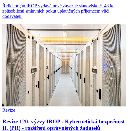
Řídicí orgán IROP vydává nové závazné stanovisko č. 48 ke
způsobilosti smluvních pokut uplatněných příjemcem vůči
dodavateli.
Revize
Revize 120. výzvy IROP - Kybernetická bezpečnost
II. (PR) - rozšíření oprávněných žadatelů