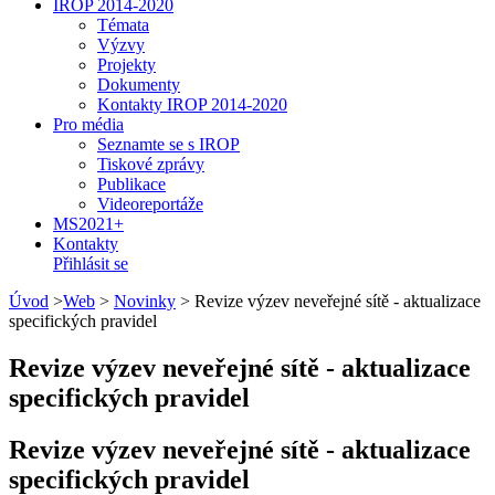
IROP 2014-2020
Témata
Výzvy
Projekty
Dokumenty
Kontakty IROP 2014-2020
Pro média
Seznamte se s IROP
Tiskové zprávy
Publikace
Videoreportáže
MS2021+
Kontakty
Přihlásit se
Úvod
>
Web
>
Novinky
>
Revize výzev neveřejné sítě - aktualizace
specifických pravidel
Revize výzev neveřejné sítě - aktualizace
specifických pravidel
Revize výzev neveřejné sítě - aktualizace
specifických pravidel