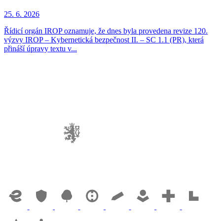
25. 6. 2026
Řídicí orgán IROP oznamuje, že dnes byla provedena revize 120.
výzvy IROP – Kybernetická bezpečnost II. – SC 1.1 (PR), která
přináší úpravy textu v...