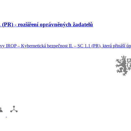
 (PR) - rozšíření oprávněných žadatelů
y IROP – Kybernetická bezpečnost II. – SC 1.1 (PR), která přináší úpr