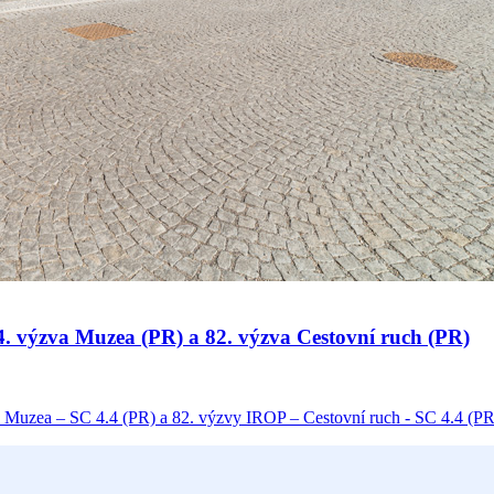
 34. výzva Muzea (PR) a 82. výzva Cestovní ruch (PR)
 Muzea – SC 4.4 (PR) a 82. výzvy IROP – Cestovní ruch - SC 4.4 (PR