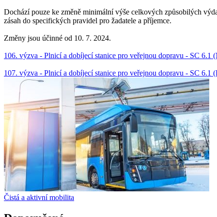
Dochází pouze ke změně minimální výše celkových způsobilých výdaj
zásah do specifických pravidel pro žadatele a příjemce.
Změny jsou účinné od 10. 7. 2024.
106. výzva - Plnicí a dobíjecí stanice pro veřejnou dopravu - SC 6.1
107. výzva - Plnicí a dobíjecí stanice pro veřejnou dopravu - SC 6.1 
Čistá a aktivní mobilita