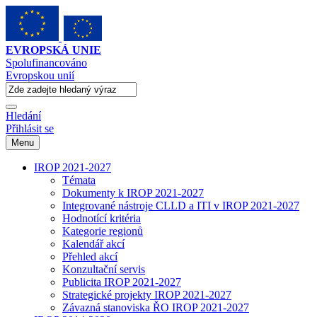
EVROPSKÁ UNIE
Spolufinancováno
Evropskou unií
Hledání
Přihlásit se
Menu
IROP 2021-2027
Témata
Dokumenty k IROP 2021-2027
Integrované nástroje CLLD a ITI v IROP 2021-2027
Hodnotící kritéria
Kategorie regionů
Kalendář akcí
Přehled akcí
Konzultační servis
Publicita IROP 2021-2027
Strategické projekty IROP 2021-2027
Závazná stanoviska ŘO IROP 2021-2027