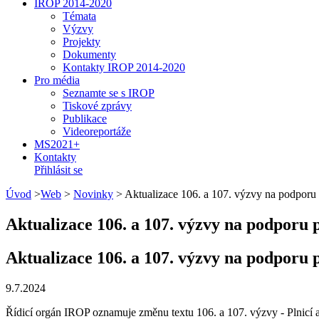
IROP 2014-2020
Témata
Výzvy
Projekty
Dokumenty
Kontakty IROP 2014-2020
Pro média
Seznamte se s IROP
Tiskové zprávy
Publikace
Videoreportáže
MS2021+
Kontakty
Přihlásit se
Úvod
>
Web
>
Novinky
>
Aktualizace 106. a 107. výzvy na podporu p
Aktualizace 106. a 107. výzvy na podporu p
Aktualizace 106. a 107. výzvy na podporu p
9.7.2024
Řídicí orgán IROP oznamuje změnu textu 106. a 107. výzvy - Plnicí 