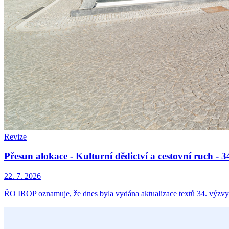
Revize
Přesun alokace - Kulturní dědictví a cestovní ruch -
22. 7. 2026
ŘO IROP oznamuje, že dnes byla vydána aktualizace textů 34. výzvy