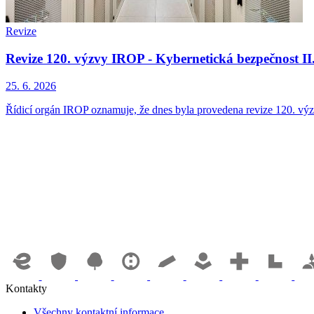
Revize
Revize 120. výzvy IROP - Kybernetická bezpečnost II.
25. 6. 2026
Řídicí orgán IROP oznamuje, že dnes byla provedena revize 120. výzv
Kontakty
Všechny kontaktní informace